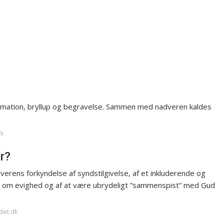
nfirmation, bryllup og begravelse. Sammen med nadveren kaldes
dk
er?
verens forkyndelse af syndstilgivelse, af et inkluderende og
te om evighed og af at være ubrydeligt ”sammenspist” med Gud
det.dk