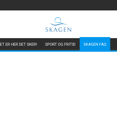
ET ER HER DET SKER!
SPORT OG FRITID
SKAGEN FAQ