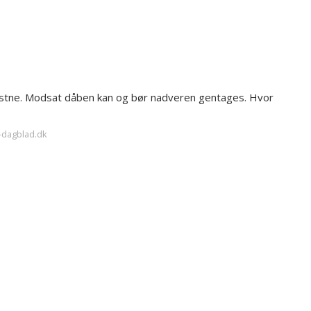
istne. Modsat dåben kan og bør nadveren gentages. Hvor
t-dagblad.dk