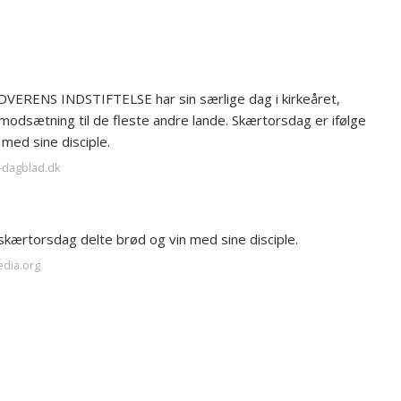
DVERENS INDSTIFTELSE har sin særlige dag i kirkeåret,
i modsætning til de fleste andre lande. Skærtorsdag er ifølge
 med sine disciple.
t-dagblad.dk
skærtorsdag delte brød og vin med sine disciple.
edia.org