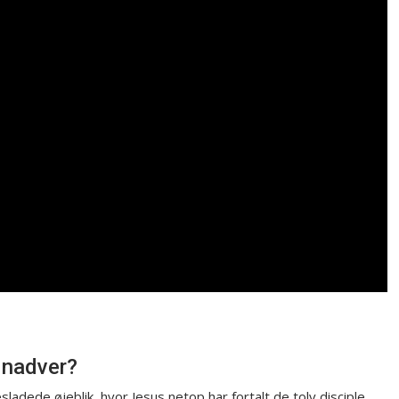
 nadver?
ladede øjeblik, hvor Jesus netop har fortalt de tolv disciple,