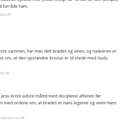
il forråde ham.
away.dk
este sammen, har man delt brødet og vinen; og nadveren er
bet om, at den opstandne Kristus er til stede med Guds
ken.dk
esu Kristi sidste måltid med disciplene aftenen før
em med ordene om, at brødet er hans legeme og vinen hans
edanske.lex.dk