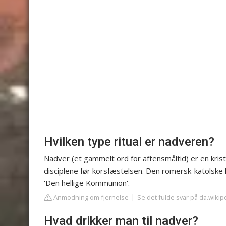
Hvilken type ritual er nadveren?
Nadver (et gammelt ord for aftensmåltid) er en kriste
disciplene før korsfæstelsen. Den romersk-katolske 
'Den hellige Kommunion'.
Anmodning om fjernelse
Se det fulde svar på da.wikip
Hvad drikker man til nadver?