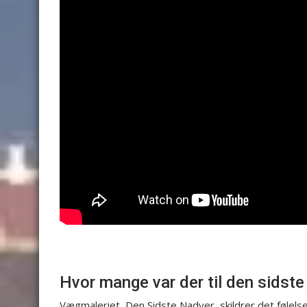
Hvor mange var der til den sidste
Vægmaleriet, Den Sidste Nadver, skildrer det følelses