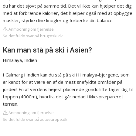
du har det sjovt på samme tid. Det vil ikke kun hjælper det dig
med at forbrænde kalorier, det hjælper også med at opbygge
muskler, styrke dine knogler og forbedre din balance.
Anmodning om fjernelse
Se det fulde svar på brugteski.dk
Kan man stå på ski i Asien?
Himalaya, Indien
I Gulmarg i Indien kan du stå på ski i Himalaya-bjergene, som
er kendt for at være en af de mest snefyldte områder på
jorden! En af verdens højest placerede gondollifte tager dig til
toppen (4000m), hvorfra det går nedad i ikke-præpareret
terræn.
Anmodning om fjernelse
Se det fulde svar på autoeurope.dk