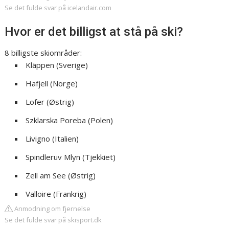
Se det fulde svar på icelandair.com
Hvor er det billigst at stå på ski?
8 billigste skiområder:
Kläppen (Sverige)
Hafjell (Norge)
Lofer (Østrig)
Szklarska Poreba (Polen)
Livigno (Italien)
Spindleruv Mlyn (Tjekkiet)
Zell am See (Østrig)
Valloire (Frankrig)
Anmodning om fjernelse
Se det fulde svar på skisport.dk