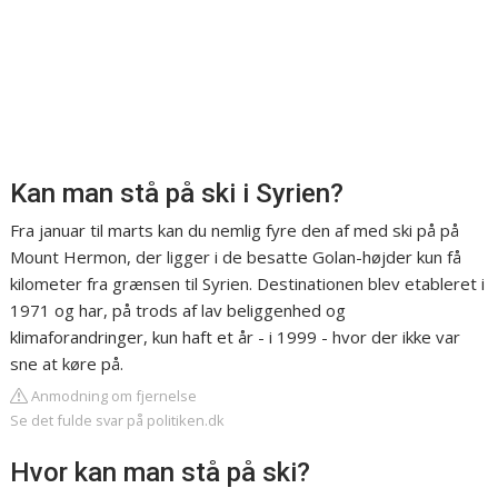
Kan man stå på ski i Syrien?
Fra januar til marts kan du nemlig fyre den af med ski på på
Mount Hermon, der ligger i de besatte Golan-højder kun få
kilometer fra grænsen til Syrien. Destinationen blev etableret i
1971 og har, på trods af lav beliggenhed og
klimaforandringer, kun haft et år - i 1999 - hvor der ikke var
sne at køre på.
Anmodning om fjernelse
Se det fulde svar på politiken.dk
Hvor kan man stå på ski?