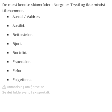
De mest kendte skiområder i Norge er Trysil og ikke mindst
Lillehammer.
Aurdal / Valdres.
Austlid.
Beitostølen.
Bjorli.
Bortelid.
Espedalen.
Fefor.
Folgefonna.
Anmodning om fjernelse
Se det fulde svar på skisport.dk