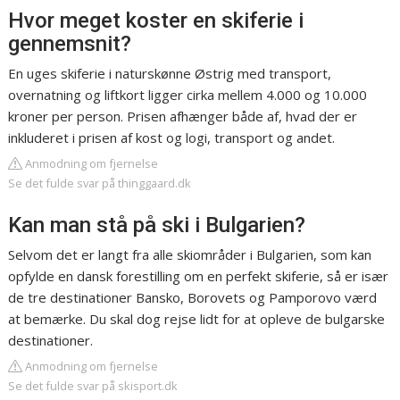
Hvor meget koster en skiferie i
gennemsnit?
En uges skiferie i naturskønne Østrig med transport,
overnatning og liftkort ligger cirka mellem 4.000 og 10.000
kroner per person. Prisen afhænger både af, hvad der er
inkluderet i prisen af kost og logi, transport og andet.
Anmodning om fjernelse
Se det fulde svar på thinggaard.dk
Kan man stå på ski i Bulgarien?
Selvom det er langt fra alle skiområder i Bulgarien, som kan
opfylde en dansk forestilling om en perfekt skiferie, så er især
de tre destinationer Bansko, Borovets og Pamporovo værd
at bemærke. Du skal dog rejse lidt for at opleve de bulgarske
destinationer.
Anmodning om fjernelse
Se det fulde svar på skisport.dk