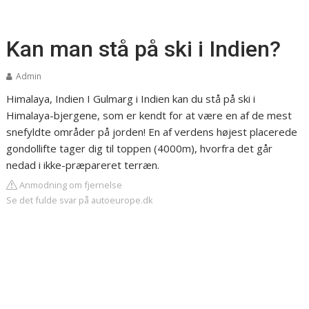
Kan man stå på ski i Indien?
Admin
Himalaya, Indien
I Gulmarg i Indien kan du stå på ski i
Himalaya-bjergene, som er kendt for at være en af de mest
snefyldte områder på jorden! En af verdens højest placerede
gondollifte tager dig til toppen (4000m), hvorfra det går
nedad i ikke-præpareret terræn.
Anmodning om fjernelse
Se det fulde svar på autoeurope.dk