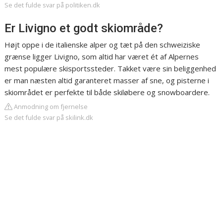
Se det fulde svar på politiken.dk
Er Livigno et godt skiområde?
Højt oppe i de italienske alper og tæt på den schweiziske
grænse ligger Livigno, som altid har været ét af Alpernes
mest populære skisportssteder. Takket være sin beliggenhed
er man næsten altid garanteret masser af sne, og pisterne i
skiområdet er perfekte til både skiløbere og snowboardere.
Anmodning om fjernelse
Se det fulde svar på skilink.dk