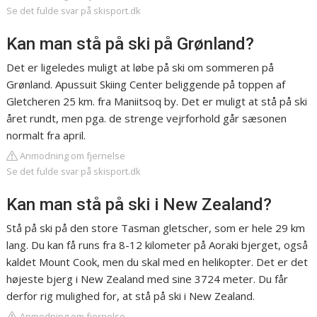
Se det fulde svar på skisport.dk
Kan man stå på ski på Grønland?
Det er ligeledes muligt at løbe på ski om sommeren på
Grønland. Apussuit Skiing Center beliggende på toppen af
Gletcheren 25 km. fra Maniitsoq by. Det er muligt at stå på ski
året rundt, men pga. de strenge vejrforhold går sæsonen
normalt fra april.
Anmodning om fjernelse
Se det fulde svar på skisport.dk
Kan man stå på ski i New Zealand?
Stå på ski på den store Tasman gletscher, som er hele 29 km
lang. Du kan få runs fra 8-12 kilometer på Aoraki bjerget, også
kaldet Mount Cook, men du skal med en helikopter. Det er det
højeste bjerg i New Zealand med sine 3724 meter. Du får
derfor rig mulighed for, at stå på ski i New Zealand.
Anmodning om fjernelse