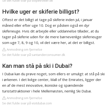
Se det fulde svar på slopetrotter.dk
Hvilke uger er skiferie billigst?
Oftest er det billigt at tage på skiferie inden jul, i januar
måned eller efter uge 10. Dog er påsken også en dyr
skiferieuge. Hvis dit arbejde eller uddannelse tillader, at du
tager på skiferie uden for de mere børnevenlige skiferieuger
som uge 7, 8, 9 og 10, vil det være her, at det er billigst.
Anmodning om fjernelse
Se det fulde svar på santanderconsumer.dk
Kan man stå på ski i Dubai?
I Dubai kan du prøve noget, som ellers er umuligt: at stå på ski
i ørkenen. I det livlige center, Mall of the Emirates, ligger der
en af de mest innovative, ikoniske og spændende
turistattraktioner i hele Mellemøsten, nemlig Ski Dubai.
Anmodning om fjernelse
Se det fulde svar på visitdubai.com