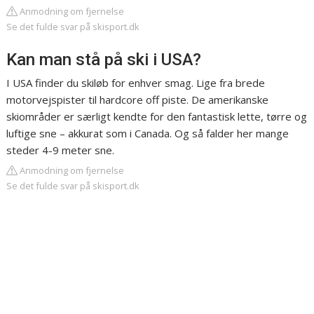
Anmodning om fjernelse
Se det fulde svar på skisport.dk
Kan man stå på ski i USA?
I USA finder du skiløb for enhver smag. Lige fra brede
motorvejspister til hardcore off piste. De amerikanske
skiområder er særligt kendte for den fantastisk lette, tørre og
luftige sne – akkurat som i Canada. Og så falder her mange
steder 4-9 meter sne.
Anmodning om fjernelse
Se det fulde svar på skisport.dk