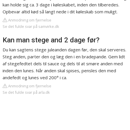
kan holde sig ca. 3 dage i køleskabet, inden den tilberedes.
Opbevar altid kød så langt nede i dit køleskab som muligt.
Anmodning om fjernelse
Se det fulde svar på samvirke.dk
Kan man stege and 2 dage før?
Du kan sagtens stege juleanden dagen før, den skal serveres.
Steg anden, parter den og læg den i en bradepande. Gem lidt
af stegefedtet dels til sauce og dels til at smøre anden med
inden den lunes. Når anden skal spises, pensles den med
andefedt og lunes ved 200° i ca.
Anmodning om fjernelse
Se det fulde svar på arla.dk