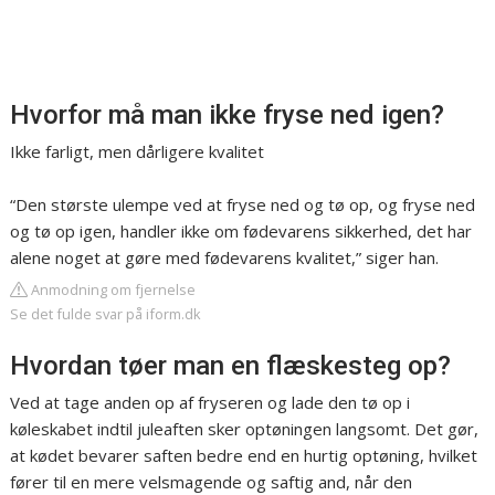
Hvorfor må man ikke fryse ned igen?
Ikke farligt, men dårligere kvalitet
“Den største ulempe ved at fryse ned og tø op, og fryse ned
og tø op igen, handler ikke om fødevarens sikkerhed, det har
alene noget at gøre med fødevarens kvalitet,” siger han.
Anmodning om fjernelse
Se det fulde svar på iform.dk
Hvordan tøer man en flæskesteg op?
Ved at tage anden op af fryseren og lade den tø op i
køleskabet indtil juleaften sker optøningen langsomt. Det gør,
at kødet bevarer saften bedre end en hurtig optøning, hvilket
fører til en mere velsmagende og saftig and, når den