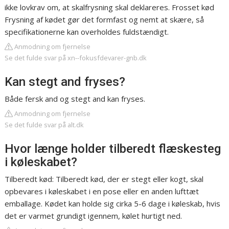
ikke lovkrav om, at skalfrysning skal deklareres. Frosset kød
Frysning af kødet gør det formfast og nemt at skære, så
specifikationerne kan overholdes fuldstændigt.
Anmodning om fjernelse
Se det fulde svar på xn--fokusfdevarer-gnb.dk
Kan stegt and fryses?
Både fersk and og stegt and kan fryses.
Anmodning om fjernelse
Se det fulde svar på alt.dk
Hvor længe holder tilberedt flæskesteg
i køleskabet?
Tilberedt kød: Tilberedt kød, der er stegt eller kogt, skal
opbevares i køleskabet i en pose eller en anden lufttæt
emballage. Kødet kan holde sig cirka 5-6 dage i køleskab, hvis
det er varmet grundigt igennem, kølet hurtigt ned.