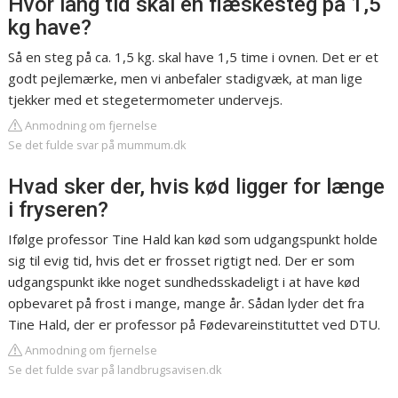
Hvor lang tid skal en flæskesteg på 1,5
kg have?
Så en steg på ca. 1,5 kg. skal have 1,5 time i ovnen. Det er et
godt pejlemærke, men vi anbefaler stadigvæk, at man lige
tjekker med et stegetermometer undervejs.
Anmodning om fjernelse
Se det fulde svar på mummum.dk
Hvad sker der, hvis kød ligger for længe
i fryseren?
Ifølge professor Tine Hald kan kød som udgangspunkt holde
sig til evig tid, hvis det er frosset rigtigt ned. Der er som
udgangspunkt ikke noget sundhedsskadeligt i at have kød
opbevaret på frost i mange, mange år. Sådan lyder det fra
Tine Hald, der er professor på Fødevareinstituttet ved DTU.
Anmodning om fjernelse
Se det fulde svar på landbrugsavisen.dk