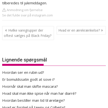
tilberedes til julemiddagen.
Anmodning om fjernelse
Se det fulde svar på instagram.com
Indlægsnavigation
Hvilke varegrupper der
Hvad er en ærekrænkelse?
oftest sælges på Black Friday?
Lignende spørgsmål
Hvordan ser en rubin ud?
Er bomuldssatin godt at sove i?
Hvornår skal man skifte mascara?
Hvad skal man ikke spise når man har diarré?
Hvordan bestiller man tid til ørelæge?
Hvad er forskel på tawny og Colheita?