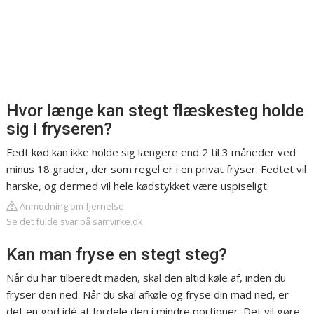
Hvor længe kan stegt flæskesteg holde
sig i fryseren?
Fedt kød kan ikke holde sig længere end 2 til 3 måneder ved
minus 18 grader, der som regel er i en privat fryser. Fedtet vil
harske, og dermed vil hele kødstykket være uspiseligt.
Anmodning om fjernelse
Se det fulde svar på samvirke.dk
Kan man fryse en stegt steg?
Når du har tilberedt maden, skal den altid køle af, inden du
fryser den ned. Når du skal afkøle og fryse din mad ned, er
det en god idé at fordele den i mindre portioner. Det vil gøre,