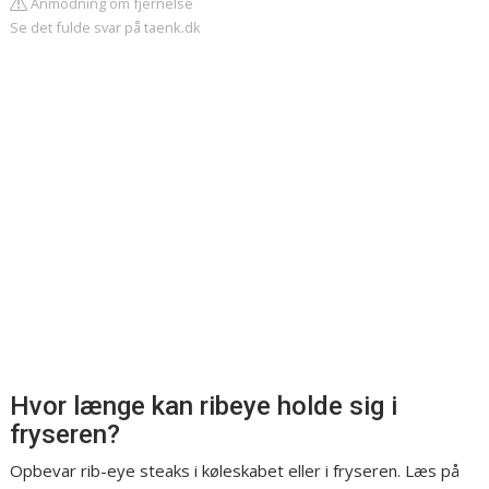
Anmodning om fjernelse
Se det fulde svar på taenk.dk
Hvor længe kan ribeye holde sig i
fryseren?
Opbevar rib-eye steaks i køleskabet eller i fryseren. Læs på