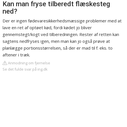
Kan man fryse tilberedt flæskesteg
ned?
Der er ingen fødevaresikkerhedsmæssige problemer med at
lave en ret af optøet kød, fordi kødet jo bliver
gennemstegt/kogt ved tilberedningen. Rester af retten kan
sagtens nedfryses igen, men man kan jo også prøve at
planlægge portionsstørrelsen, så der er mad til f. eks. to
aftener i træk.
Anmodning om fjernelse
Se det fulde svar på ing.dk