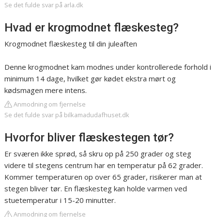
Se det fulde svar på arla.dk
Hvad er krogmodnet flæskesteg?
Krogmodnet flæskesteg til din juleaften
Denne krogmodnet kam modnes under kontrollerede forhold i
minimum 14 dage, hvilket gør kødet ekstra mørt og
kødsmagen mere intens.
Anmodning om fjernelse
Se det fulde svar på bilkamadudafhuset.dk
Hvorfor bliver flæskestegen tør?
Er sværen ikke sprød, så skru op på 250 grader og steg
videre til stegens centrum har en temperatur på 62 grader.
Kommer temperaturen op over 65 grader, risikerer man at
stegen bliver tør. En flæskesteg kan holde varmen ved
stuetemperatur i 15-20 minutter.
Anmodning om fjernelse