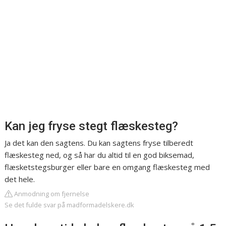
Kan jeg fryse stegt flæskesteg?
Ja det kan den sagtens. Du kan sagtens fryse tilberedt
flæskesteg ned, og så har du altid til en god biksemad,
flæsketstegsburger eller bare en omgang flæskesteg med
det hele.
Anmodning om fjernelse
Se det fulde svar på madformadelskere.dk