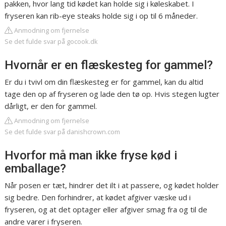
pakken, hvor lang tid kødet kan holde sig i køleskabet. I
fryseren kan rib-eye steaks holde sig i op til 6 måneder.
Anmodning om fjernelse
Se det fulde svar på gocook.dk
Hvornår er en flæskesteg for gammel?
Er du i tvivl om din flæskesteg er for gammel, kan du altid
tage den op af fryseren og lade den tø op. Hvis stegen lugter
dårligt, er den for gammel.
Anmodning om fjernelse
Se det fulde svar på danishcrown.com
Hvorfor må man ikke fryse kød i
emballage?
Når posen er tæt, hindrer det ilt i at passere, og kødet holder
sig bedre. Den forhindrer, at kødet afgiver væske ud i
fryseren, og at det optager eller afgiver smag fra og til de
andre varer i fryseren.