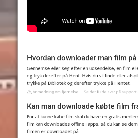
Hvordan downloader man film på 
Gennemse eller søg efter en udsendelse, en film ell
og tryk derefter på Hent. Hvis du vil finde eller af
trykke på Bibliotek og derefter trykke på Hentet.
Anmodning om fjernelse
Se det fulde svar på support
Kan man downloade købte film fr
For at kunne købe film skal du have en gratis medle
film kan downloades offline i apps, så du kan se de
filmen er downloadet på.