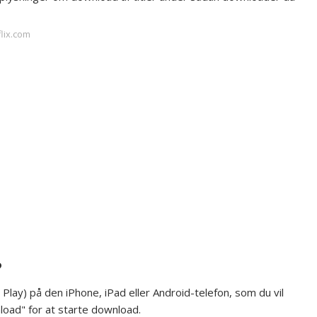
flix.com
?
lay) på den iPhone, iPad eller Android-telefon, som du vil
load" for at starte download.