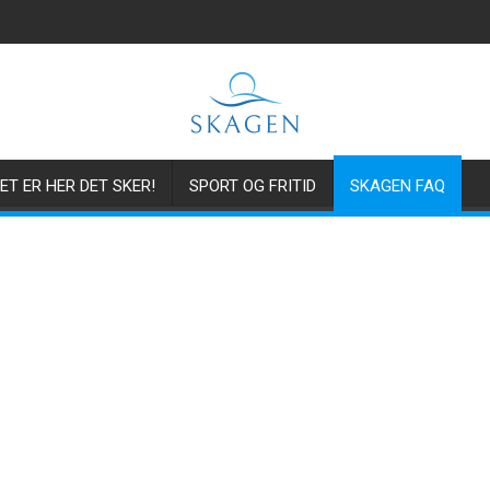
ET ER HER DET SKER!
SPORT OG FRITID
SKAGEN FAQ