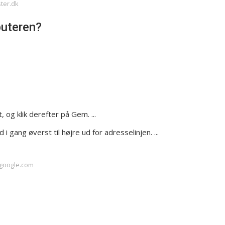
ster.dk
uteren?
, og klik derefter på Gem. ...
 gang øverst til højre ud for adresselinjen. ...
.google.com