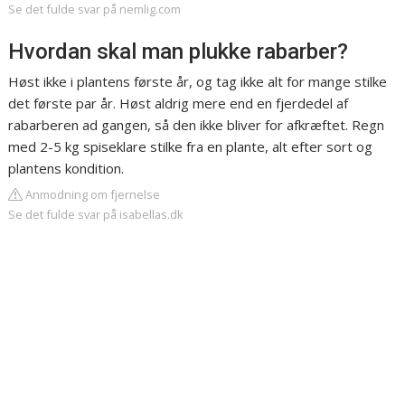
Se det fulde svar på nemlig.com
Hvordan skal man plukke rabarber?
Høst ikke i plantens første år, og tag ikke alt for mange stilke
det første par år. Høst aldrig mere end en fjerdedel af
rabarberen ad gangen, så den ikke bliver for afkræftet. Regn
med 2-5 kg spiseklare stilke fra en plante, alt efter sort og
plantens kondition.
Anmodning om fjernelse
Se det fulde svar på isabellas.dk