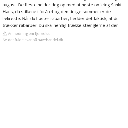
august. De fleste holder dog op med at høste omkring Sankt
Hans, da stilkene i foråret og den tidlige sommer er de
lækreste. Når du høster rabarber, hedder det faktisk, at du
trækker rabarber. Du skal nemlig trække stænglerne af den.
Anmodning om fjernelse
Se det fulde svar på havehandel.dk