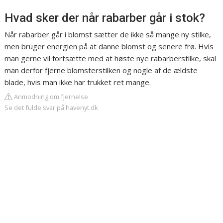
Hvad sker der når rabarber går i stok?
Når rabarber går i blomst sætter de ikke så mange ny stilke,
men bruger energien på at danne blomst og senere frø. Hvis
man gerne vil fortsætte med at høste nye rabarberstilke, skal
man derfor fjerne blomsterstilken og nogle af de ældste
blade, hvis man ikke har trukket ret mange.
Anmodning om fjernelse
Se det fulde svar på havenyt.dk