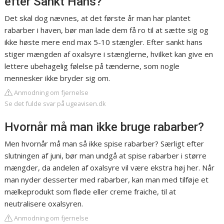
efter Sankt Hans?
Det skal dog nævnes, at det første år man har plantet
rabarber i haven, bør man lade dem få ro til at sætte sig og
ikke høste mere end max 5-10 stængler. Efter sankt hans
stiger mængden af oxalsyre i stænglerne, hvilket kan give en
lettere ubehagelig følelse på tænderne, som nogle
mennesker ikke bryder sig om.
Anmodning om fjernelse
Se det fulde svar på ugeavisen.dk
Hvornår må man ikke bruge rabarber?
Men hvornår må man så ikke spise rabarber? Særligt efter
slutningen af juni, bør man undgå at spise rabarber i større
mængder, da andelen af oxalsyre vil være ekstra høj her. Når
man nyder desserter med rabarber, kan man med tilføje et
mælkeprodukt som fløde eller creme fraiche, til at
neutralisere oxalsyren.
Anmodning om fjernelse