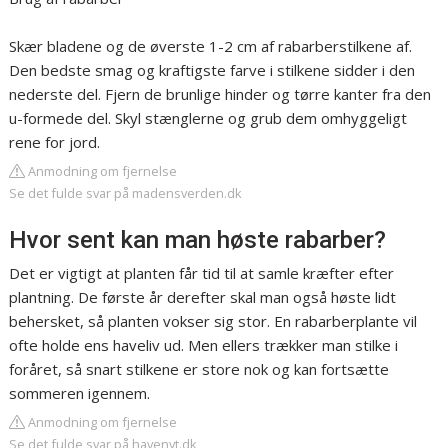
Skær bladene og de øverste 1-2 cm af rabarberstilkene af.
Den bedste smag og kraftigste farve i stilkene sidder i den
nederste del. Fjern de brunlige hinder og tørre kanter fra den
u-formede del. Skyl stænglerne og grub dem omhyggeligt
rene for jord.
Anmodning om fjernelse
Se det fulde svar på madensverden.dk
Hvor sent kan man høste rabarber?
Det er vigtigt at planten får tid til at samle kræfter efter
plantning. De første år derefter skal man også høste lidt
behersket, så planten vokser sig stor. En rabarberplante vil
ofte holde ens haveliv ud. Men ellers trækker man stilke i
foråret, så snart stilkene er store nok og kan fortsætte
sommeren igennem.
Anmodning om fjernelse
Se det fulde svar på havenyt.dk