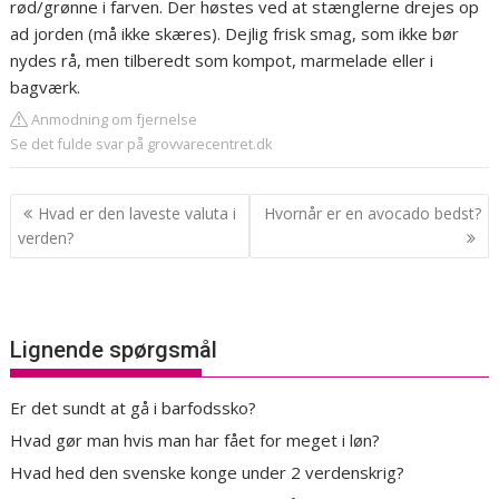
rød/grønne i farven. Der høstes ved at stænglerne drejes op
ad jorden (må ikke skæres). Dejlig frisk smag, som ikke bør
nydes rå, men tilberedt som kompot, marmelade eller i
bagværk.
Anmodning om fjernelse
Se det fulde svar på grovvarecentret.dk
Indlægsnavigation
Hvad er den laveste valuta i
Hvornår er en avocado bedst?
verden?
Lignende spørgsmål
Er det sundt at gå i barfodssko?
Hvad gør man hvis man har fået for meget i løn?
Hvad hed den svenske konge under 2 verdenskrig?