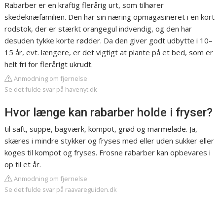
Rabarber er en kraftig flerårig urt, som tilhører
skedeknæfamilien. Den har sin næring opmagasineret i en kort
rodstok, der er stærkt orangegul indvendig, og den har
desuden tykke korte rødder. Da den giver godt udbytte i 10–
15 år, evt. længere, er det vigtigt at plante på et bed, som er
helt fri for flerårigt ukrudt.
Anmodning om fjernelse
Se det fulde svar på havenyt.dk
Hvor længe kan rabarber holde i fryser?
til saft, suppe, bagværk, kompot, grød og marmelade. Ja,
skæres i mindre stykker og fryses med eller uden sukker eller
koges til kompot og fryses. Frosne rabarber kan opbevares i
op til et år.
Anmodning om fjernelse
Se det fulde svar på raavareguiden.dk