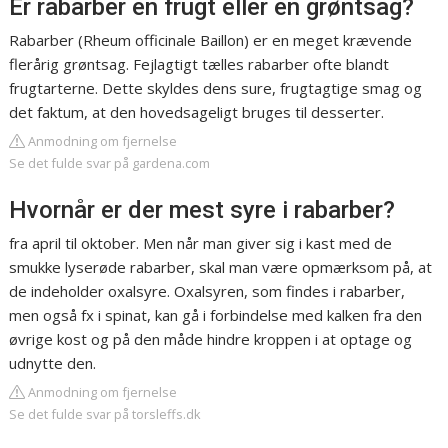
Er rabarber en frugt eller en grøntsag?
Rabarber (Rheum officinale Baillon) er en meget krævende
flerårig grøntsag. Fejlagtigt tælles rabarber ofte blandt
frugtarterne. Dette skyldes dens sure, frugtagtige smag og
det faktum, at den hovedsageligt bruges til desserter.
Anmodning om fjernelse
Se det fulde svar på gardena.com
Hvornår er der mest syre i rabarber?
fra april til oktober. Men når man giver sig i kast med de
smukke lyserøde rabarber, skal man være opmærksom på, at
de indeholder oxalsyre. Oxalsyren, som findes i rabarber,
men også fx i spinat, kan gå i forbindelse med kalken fra den
øvrige kost og på den måde hindre kroppen i at optage og
udnytte den.
Anmodning om fjernelse
Se det fulde svar på torsleffs.dk