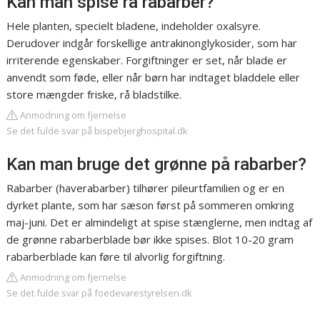
Kan man spise rå rabarber?
Hele planten, specielt bladene, indeholder oxalsyre.
Derudover indgår forskellige antrakinonglykosider, som har
irriterende egenskaber. Forgiftninger er set, når blade er
anvendt som føde, eller når børn har indtaget bladdele eller
store mængder friske, rå bladstilke.
Anmodning om fjernelse
Se det fulde svar på bispebjerghospital.dk
Kan man bruge det grønne på rabarber?
Rabarber (haverabarber) tilhører pileurtfamilien og er en
dyrket plante, som har sæson først på sommeren omkring
maj-juni. Det er almindeligt at spise stænglerne, men indtag af
de grønne rabarberblade bør ikke spises. Blot 10-20 gram
rabarberblade kan føre til alvorlig forgiftning.
Anmodning om fjernelse
Se det fulde svar på foedevarestyrelsen.dk