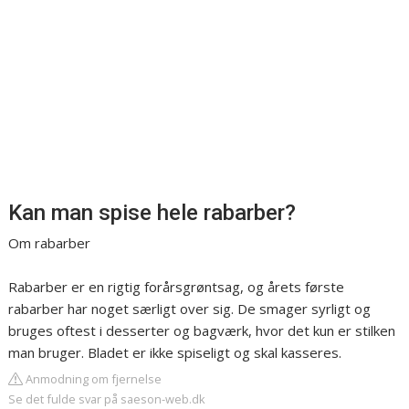
Kan man spise hele rabarber?
Om rabarber
Rabarber er en rigtig forårsgrøntsag, og årets første
rabarber har noget særligt over sig. De smager syrligt og
bruges oftest i desserter og bagværk, hvor det kun er stilken
man bruger. Bladet er ikke spiseligt og skal kasseres.
Anmodning om fjernelse
Se det fulde svar på saeson-web.dk