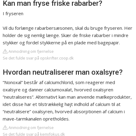
Kan man fryse friske rabarber?
I fryseren
Vil du forlænge rabarbersæsonen, skal du bruge fryseren. Her
holder de sig nemlig længe. Skær de friske rabarber i mindre
stykker og fordel stykkerne på en plade med bagepapir.
Anmodning om fjernelse
Se det fulde svar på opskrifter.coop.dk
Hvordan neutraliserer man oxalsyre?
“Nonoxal” består af calciumchlorid, som reagerer med
oxalsyre og danner calciumoxalat, hvorved oxalsyren
“neutraliseres”. Alternativt kan man anvende mælkeprodukter,
idet disse har et tilstrækkelig højt indhold af calcium til at
“neutralisere” oxalsyren, hvorved absorptionen af calcium i
mave-tarmkanalen opretholdes.
Anmodning om fjernelse
Se det fulde svar på kemifokus.dk