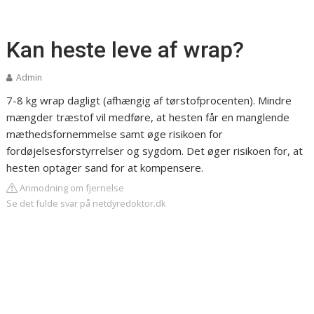
Kan heste leve af wrap?
Admin
7-8 kg wrap dagligt (afhængig af tørstofprocenten). Mindre
mængder træstof vil medføre, at hesten får en manglende
mæthedsfornemmelse samt øge risikoen for
fordøjelsesforstyrrelser og sygdom. Det øger risikoen for, at
hesten optager sand for at kompensere.
Anmodning om fjernelse
Se det fulde svar på netdyredoktor.dk