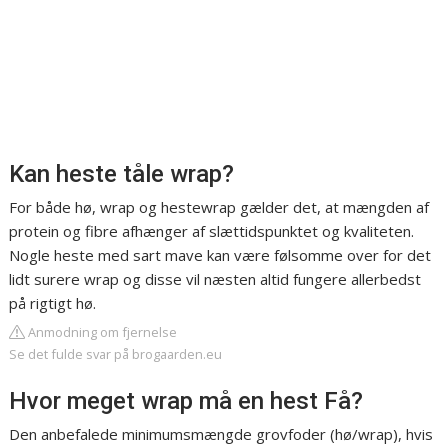
Kan heste tåle wrap?
For både hø, wrap og hestewrap gælder det, at mængden af
protein og fibre afhænger af slættidspunktet og kvaliteten.
Nogle heste med sart mave kan være følsomme over for det
lidt surere wrap og disse vil næsten altid fungere allerbedst
på rigtigt hø.
Anmodning om fjernelse
Se det fulde svar på brogaarden.eu
Hvor meget wrap må en hest Få?
Den anbefalede minimumsmængde grovfoder (hø/wrap), hvis