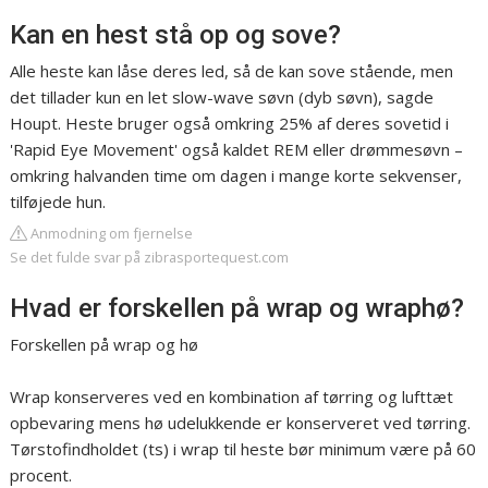
Kan en hest stå op og sove?
Alle heste kan låse deres led, så de kan sove stående, men
det tillader kun en let slow-wave søvn (dyb søvn), sagde
Houpt. Heste bruger også omkring 25% af deres sovetid i
'Rapid Eye Movement' også kaldet REM eller drømmesøvn –
omkring halvanden time om dagen i mange korte sekvenser,
tilføjede hun.
Anmodning om fjernelse
Se det fulde svar på zibrasportequest.com
Hvad er forskellen på wrap og wraphø?
Forskellen på wrap og hø
Wrap konserveres ved en kombination af tørring og lufttæt
opbevaring mens hø udelukkende er konserveret ved tørring.
Tørstofindholdet (ts) i wrap til heste bør minimum være på 60
procent.