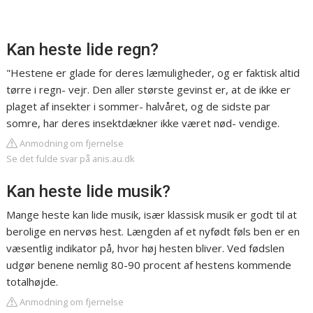
Kan heste lide regn?
"Hestene er glade for deres læmuligheder, og er faktisk altid
tørre i regn- vejr. Den aller største gevinst er, at de ikke er
plaget af insekter i sommer- halvåret, og de sidste par
somre, har deres insektdækner ikke været nød- vendige.
Anmodning om fjernelse
Se det fulde svar på anis.au.dk
Kan heste lide musik?
Mange heste kan lide musik, især klassisk musik er godt til at
berolige en nervøs hest. Længden af et nyfødt føls ben er en
væsentlig indikator på, hvor høj hesten bliver. Ved fødslen
udgør benene nemlig 80-90 procent af hestens kommende
totalhøjde.
Anmodning om fjernelse