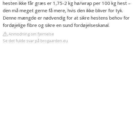
hesten ikke får græs er 1,75-2 kg hø/wrap per 100 kg hest –
den må meget gerne få mere, hvis den ikke bliver for tyk.
Denne mængde er nødvendig for at sikre hestens behov for
fordøjelige fibre og sikre en sund fordøjelseskanal.
Anmodning om fjernelse
Se det fulde svar på brogaarden.eu