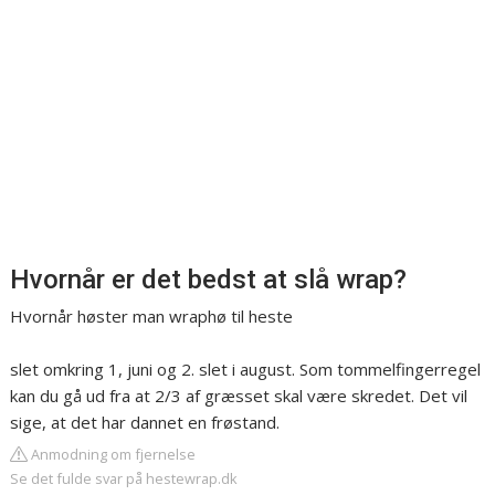
Hvornår er det bedst at slå wrap?
Hvornår høster man wraphø til heste
slet omkring 1, juni og 2. slet i august. Som tommelfingerregel
kan du gå ud fra at 2/3 af græsset skal være skredet. Det vil
sige, at det har dannet en frøstand.
Anmodning om fjernelse
Se det fulde svar på hestewrap.dk