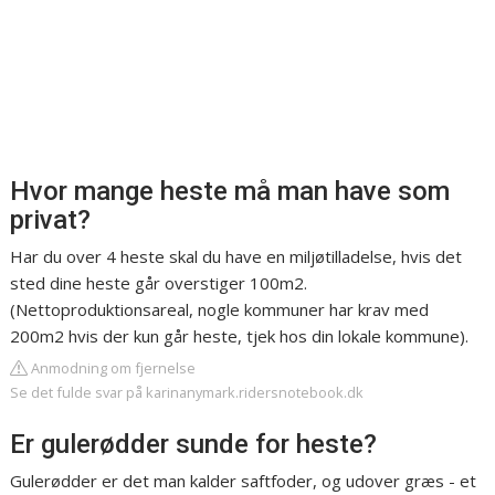
Hvor mange heste må man have som
privat?
Har du over 4 heste skal du have en miljøtilladelse, hvis det
sted dine heste går overstiger 100m2.
(Nettoproduktionsareal, nogle kommuner har krav med
200m2 hvis der kun går heste, tjek hos din lokale kommune).
Anmodning om fjernelse
Se det fulde svar på karinanymark.ridersnotebook.dk
Er gulerødder sunde for heste?
Gulerødder er det man kalder saftfoder, og udover græs - et