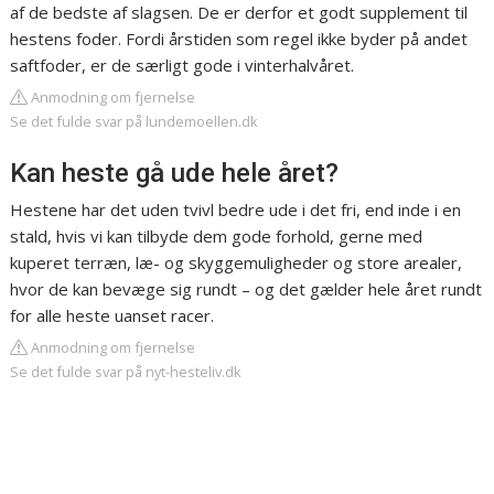
af de bedste af slagsen. De er derfor et godt supplement til
hestens foder. Fordi årstiden som regel ikke byder på andet
saftfoder, er de særligt gode i vinterhalvåret.
Anmodning om fjernelse
Se det fulde svar på lundemoellen.dk
Kan heste gå ude hele året?
Hestene har det uden tvivl bedre ude i det fri, end inde i en
stald, hvis vi kan tilbyde dem gode forhold, gerne med
kuperet terræn, læ- og skyggemuligheder og store arealer,
hvor de kan bevæge sig rundt – og det gælder hele året rundt
for alle heste uanset racer.
Anmodning om fjernelse
Se det fulde svar på nyt-hesteliv.dk