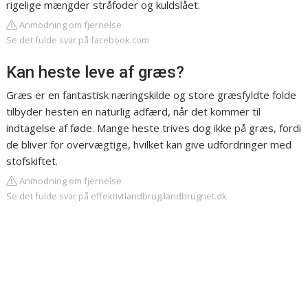
rigelige mængder stråfoder og kuldslået.
Anmodning om fjernelse
Se det fulde svar på facebook.com
Kan heste leve af græs?
Græs er en fantastisk næringskilde og store græsfyldte folde
tilbyder hesten en naturlig adfærd, når det kommer til
indtagelse af føde. Mange heste trives dog ikke på græs, fordi
de bliver for overvægtige, hvilket kan give udfordringer med
stofskiftet.
Anmodning om fjernelse
Se det fulde svar på effektivtlandbrug.landbrugnet.dk