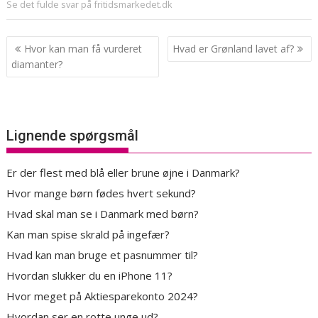
Se det fulde svar på fritidsmarkedet.dk
Indlægsnavigation
Hvor kan man få vurderet
Hvad er Grønland lavet af?
diamanter?
Lignende spørgsmål
Er der flest med blå eller brune øjne i Danmark?
Hvor mange børn fødes hvert sekund?
Hvad skal man se i Danmark med børn?
Kan man spise skrald på ingefær?
Hvad kan man bruge et pasnummer til?
Hvordan slukker du en iPhone 11?
Hvor meget på Aktiesparekonto 2024?
Hvordan ser en rotte unge ud?