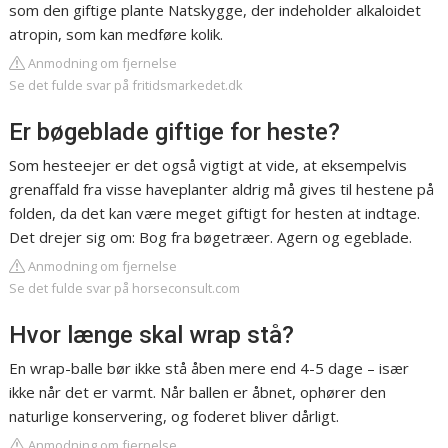
som den giftige plante Natskygge, der indeholder alkaloidet
atropin, som kan medføre kolik.
Anmodning om fjernelse
Se det fulde svar på fritidsmarkedet.dk
Er bøgeblade giftige for heste?
Som hesteejer er det også vigtigt at vide, at eksempelvis
grenaffald fra visse haveplanter aldrig må gives til hestene på
folden, da det kan være meget giftigt for hesten at indtage.
Det drejer sig om: Bog fra bøgetræer. Agern og egeblade.
Anmodning om fjernelse
Se det fulde svar på horseconsult.com
Hvor længe skal wrap stå?
En wrap-balle bør ikke stå åben mere end 4-5 dage – især
ikke når det er varmt. Når ballen er åbnet, ophører den
naturlige konservering, og foderet bliver dårligt.
Anmodning om fjernelse