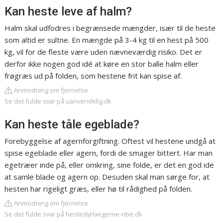
Kan heste leve af halm?
Halm skal udfodres i begrænsede mængder, især til de heste
som altid er sultne. En mængde på 3-4 kg til en hest på 500
kg, vil for de fleste være uden nævneværdig risiko. Det er
derfor ikke nogen god idé at køre en stor balle halm eller
frøgræs ud på folden, som hestene frit kan spise af.
Anmodning om fjernelse
Se det fulde svar på uanvendelig.dk
Kan heste tåle egeblade?
Forebyggelse af agernforgiftning. Oftest vil hestene undgå at
spise egeblade eller agern, fordi de smager bittert. Har man
egetræer inde på, eller omkring, sine folde, er det en god ide
at samle blade og agern op. Desuden skal man sørge for, at
hesten har rigeligt græs, eller hø til rådighed på folden.
Anmodning om fjernelse
Se det fulde svar på hestedyrlaegerne-ribe.dk