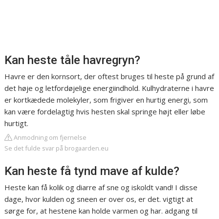
Kan heste tåle havregryn?
Havre er den kornsort, der oftest bruges til heste på grund af
det høje og letfordøjelige energiindhold. Kulhydraterne i havre
er kortkædede molekyler, som frigiver en hurtig energi, som
kan være fordelagtig hvis hesten skal springe højt eller løbe
hurtigt.
Anmodning om fjernelse
Se det fulde svar på brogaarden.eu
Kan heste få tynd mave af kulde?
Heste kan få kolik og diarre af sne og iskoldt vand! I disse
dage, hvor kulden og sneen er over os, er det. vigtigt at
sørge for, at hestene kan holde varmen og har. adgang til