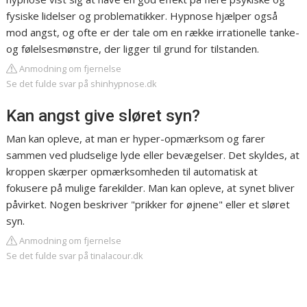
fysiske lidelser og problematikker. Hypnose hjælper også
mod angst, og ofte er der tale om en række irrationelle tanke-
og følelsesmønstre, der ligger til grund for tilstanden.
Anmodning om fjernelse
Se det fulde svar på shinhypnose.dk
Kan angst give sløret syn?
Man kan opleve, at man er hyper-opmærksom og farer
sammen ved pludselige lyde eller bevægelser. Det skyldes, at
kroppen skærper opmærksomheden til automatisk at
fokusere på mulige farekilder. Man kan opleve, at synet bliver
påvirket. Nogen beskriver "prikker for øjnene" eller et sløret
syn.
Anmodning om fjernelse
Se det fulde svar på tinalacour.dk