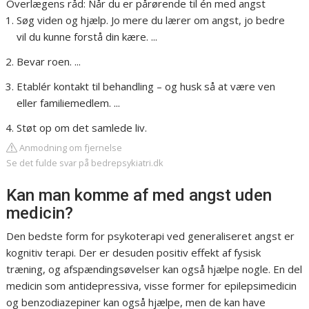
Overlægens råd: Når du er pårørende til én med angst
Søg viden og hjælp. Jo mere du lærer om angst, jo bedre
vil du kunne forstå din kære. ...
Bevar roen. ...
Etablér kontakt til behandling – og husk så at være ven
eller familiemedlem. ...
Støt op om det samlede liv.
Anmodning om fjernelse
Se det fulde svar på bedrepsykiatri.dk
Kan man komme af med angst uden
medicin?
Den bedste form for psykoterapi ved generaliseret angst er
kognitiv terapi. Der er desuden positiv effekt af fysisk
træning, og afspændingsøvelser kan også hjælpe nogle. En del
medicin som antidepressiva, visse former for epilepsimedicin
og benzodiazepiner kan også hjælpe, men de kan have