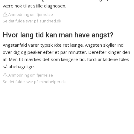
være nok til at stille diagnosen.
Anmodning om fjernelse
Se det fulde svar på sundhed.dk
Hvor lang tid kan man have angst?
Angstanfald varer typisk ikke ret længe. Angsten skyller ind
over dig og peaker efter et par minutter. Derefter klinger den
af. Men tit mærkes det som længere tid, fordi anfaldene føles
så ubehagelige.
Anmodning om fjernelse
Se det fulde svar på mindhelper.dk