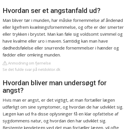
Hvordan ser et angstanfald ud?
Man bliver tør i munden, har måske fornemmelse af åndenød
eller ligefrem kvælningsfornemmelse, og ofte er der smerter
eller trykken i brystet. Man kan føle sig voldsomt svimmel og
have kvalme eller uro i maven. Samtidig kan man have
dødhedsfølelse eller snurrende fornemmelser i hænder og
fødder eller omkring munden.
Anmodning om fjernelse
Se det fulde svar på netdoktor.dk
Hvordan bliver man undersøgt for
angst?
Hvis man er angst, er det vigtigt, at man fortæller lægen
udførligt om sine symptomer, og hvordan de har udviklet sig.
Lægen kan ud fra disse oplysninger få en klar opfattelse af
sygdommens natur, og hvordan den har udviklet sig.
Bestemte kendetegn ved det man fortæller lægen, vil ofte