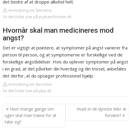
det bedre af at droppe alkohol helt.
Anmodning om fjernelse
Se det fulde svar på psykiatrifonden.dk
Hvornår skal man medicineres mod
angst?
Det er vigtigt at pointere, at symptomer på angst varierer fra
person til person, og at symptomerne er forskellige ved de
forskellige angstlidelser. Hvis du oplever symptomer på angst
i en grad, at det påvirker din hverdag og din trivsel, anbefales
det derfor, at du opsøger professionel hjælp.
Anmodning om fjernelse
Se det fulde svar på pjkp.dk
Indlægsnavigation
Hvor mange gange om
Hvad er de dyreste biler at
ugen skal man træne for at
forsikre?
tabe sig?