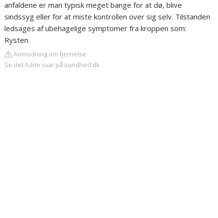
anfaldene er man typisk meget bange for at dø, blive
sindssyg eller for at miste kontrollen over sig selv. Tilstanden
ledsages af ubehagelige symptomer fra kroppen som:
Rysten.
Anmodning om fjernelse
Se det fulde svar på sundhed.dk