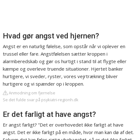
Hvad gør angst ved hjernen?
Angst er en naturlig følelse, som opstår når vi oplever en
trussel eller fare. Angstfølelsen sætter kroppen i
alarmberedskab og gør os hurtigt i stand til at flygte eller
kæmpe og overleve truende situationer. Hjertet banker
hurtigere, vi sveder, ryster, vores vejrtrækning bliver
hurtigere og vi spænder op i kroppen.
Anmodning om fjernelse
Se det fulde svar på psykiatri-regionh.dk
Er det farligt at have angst?
Er angst farligt? ”Det er overhovedet ikke farligt at have
angst. Det er ikke farligt på en måde, hvor man kan dø af det.
Selvom det kan føles rigtig ubehageligt, så er det ikke farligt