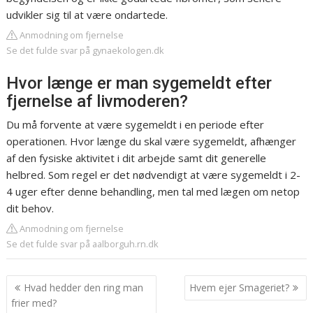
udvikler sig til at være ondartede.
Anmodning om fjernelse
Se det fulde svar på gynaekologen.dk
Hvor længe er man sygemeldt efter
fjernelse af livmoderen?
Du må forvente at være sygemeldt i en periode efter
operationen. Hvor længe du skal være sygemeldt, afhænger
af den fysiske aktivitet i dit arbejde samt dit generelle
helbred. Som regel er det nødvendigt at være sygemeldt i 2-
4 uger efter denne behandling, men tal med lægen om netop
dit behov.
Anmodning om fjernelse
Se det fulde svar på aalborguh.rn.dk
Indlægsnavigation
Hvad hedder den ring man
Hvem ejer Smageriet?
frier med?