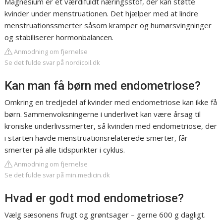
Magnesium er et værdifuldt næringsstof, der kan støtte
kvinder under menstruationen. Det hjælper med at lindre
menstruationssmerter såsom kramper og humørsvingninger
og stabiliserer hormonbalancen.
Anmodning om fjernelse
Se det fulde svar på nordicoil.dk
Kan man få børn med endometriose?
Omkring en tredjedel af kvinder med endometriose kan ikke få
børn. Sammenvoksningerne i underlivet kan være årsag til
kroniske underlivssmerter, så kvinden med endometriose, der
i starten havde menstruationsrelaterede smerter, får
smerter på alle tidspunkter i cyklus.
Anmodning om fjernelse
Se det fulde svar på min.medicin.dk
Hvad er godt mod endometriose?
Vælg sæsonens frugt og grøntsager – gerne 600 g dagligt.