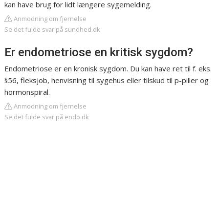
kan have brug for lidt længere sygemelding.
Anmodning om fjernelse
Se det fulde svar på sundhed.dk
Er endometriose en kritisk sygdom?
Endometriose er en kronisk sygdom. Du kan have ret til f. eks.
§56, fleksjob, henvisning til sygehus eller tilskud til p-piller og
hormonspiral.
Anmodning om fjernelse
Se det fulde svar på endo.dk