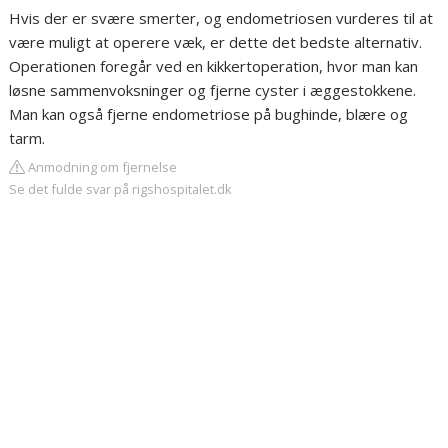
Hvis der er svære smerter, og endometriosen vurderes til at
være muligt at operere væk, er dette det bedste alternativ.
Operationen foregår ved en kikkertoperation, hvor man kan
løsne sammenvoksninger og fjerne cyster i æggestokkene.
Man kan også fjerne endometriose på bughinde, blære og
tarm.
Anmodning om fjernelse
Se det fulde svar på rigshospitalet.dk