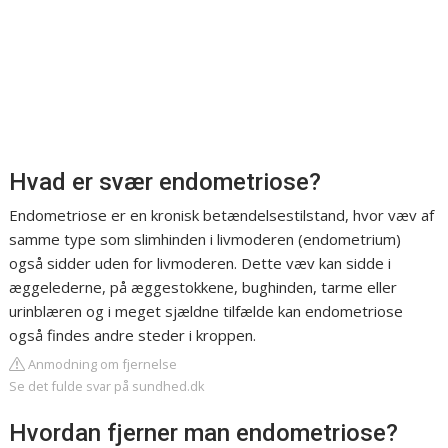
Hvad er svær endometriose?
Endometriose er en kronisk betændelsestilstand, hvor væv af
samme type som slimhinden i livmoderen (endometrium)
også sidder uden for livmoderen. Dette væv kan sidde i
æggelederne, på æggestokkene, bughinden, tarme eller
urinblæren og i meget sjældne tilfælde kan endometriose
også findes andre steder i kroppen.
Anmodning om fjernelse
Se det fulde svar på sundhed.dk
Hvordan fjerner man endometriose?