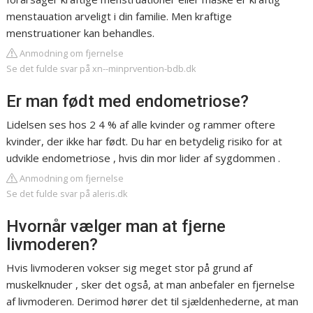
menstauation arveligt i din familie. Men kraftige
menstruationer kan behandles.
Anmodning om fjernelse
Se det fulde svar på xn--minprvention-bdb.dk
Er man født med endometriose?
Lidelsen ses hos 2 4 % af alle kvinder og rammer oftere
kvinder, der ikke har født. Du har en betydelig risiko for at
udvikle endometriose , hvis din mor lider af sygdommen .
Anmodning om fjernelse
Se det fulde svar på aleris.dk
Hvornår vælger man at fjerne
livmoderen?
Hvis livmoderen vokser sig meget stor på grund af
muskelknuder , sker det også, at man anbefaler en fjernelse
af livmoderen. Derimod hører det til sjældenhederne, at man