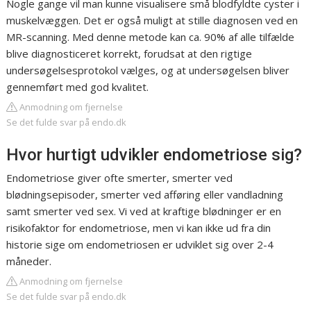
Nogle gange vil man kunne visualisere små blodfyldte cyster i
muskelvæggen. Det er også muligt at stille diagnosen ved en
MR-scanning. Med denne metode kan ca. 90% af alle tilfælde
blive diagnosticeret korrekt, forudsat at den rigtige
undersøgelsesprotokol vælges, og at undersøgelsen bliver
gennemført med god kvalitet.
Anmodning om fjernelse
Se det fulde svar på endo.dk
Hvor hurtigt udvikler endometriose sig?
Endometriose giver ofte smerter, smerter ved
blødningsepisoder, smerter ved afføring eller vandladning
samt smerter ved sex. Vi ved at kraftige blødninger er en
risikofaktor for endometriose, men vi kan ikke ud fra din
historie sige om endometriosen er udviklet sig over 2-4
måneder.
Anmodning om fjernelse
Se det fulde svar på endo.dk