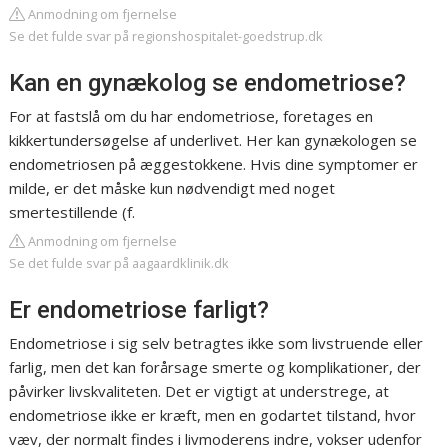
Anmodning om fjernelse
Se det fulde svar på regionshospitalet-goedstrup.dk
Kan en gynækolog se endometriose?
For at fastslå om du har endometriose, foretages en
kikkertundersøgelse af underlivet. Her kan gynækologen se
endometriosen på æggestokkene. Hvis dine symptomer er
milde, er det måske kun nødvendigt med noget
smertestillende (f.
Anmodning om fjernelse
Se det fulde svar på aagaardklinik.dk
Er endometriose farligt?
Endometriose i sig selv betragtes ikke som livstruende eller
farlig, men det kan forårsage smerte og komplikationer, der
påvirker livskvaliteten. Det er vigtigt at understrege, at
endometriose ikke er kræft, men en godartet tilstand, hvor
væv, der normalt findes i livmoderens indre, vokser udenfor