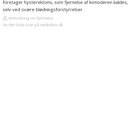
foretager hysterektomi, som fjernelse af livmoderen kaldes,
selv ved svære blødningsforstyrrelser.
Anmodning om fjernelse
Se det fulde svar på netdoktor.dk