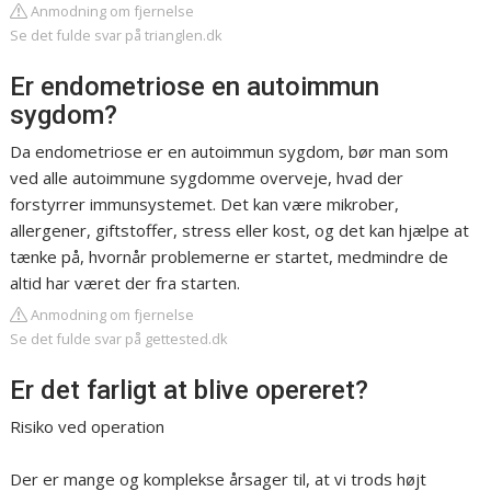
Anmodning om fjernelse
Se det fulde svar på trianglen.dk
Er endometriose en autoimmun
sygdom?
Da endometriose er en autoimmun sygdom, bør man som
ved alle autoimmune sygdomme overveje, hvad der
forstyrrer immunsystemet. Det kan være mikrober,
allergener, giftstoffer, stress eller kost, og det kan hjælpe at
tænke på, hvornår problemerne er startet, medmindre de
altid har været der fra starten.
Anmodning om fjernelse
Se det fulde svar på gettested.dk
Er det farligt at blive opereret?
Risiko ved operation
Der er mange og komplekse årsager til, at vi trods højt