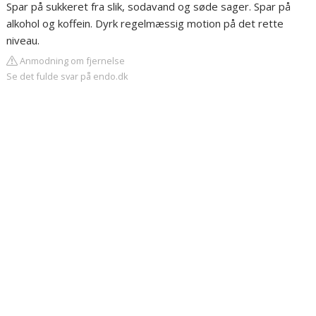
Spar på sukkeret fra slik, sodavand og søde sager. Spar på
alkohol og koffein. Dyrk regelmæssig motion på det rette
niveau.
Anmodning om fjernelse
Se det fulde svar på endo.dk