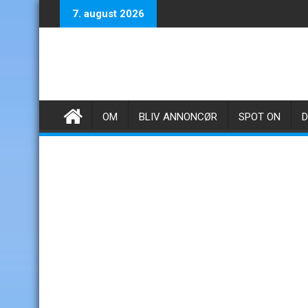
Skip
7. august 2026
to
content
OM
BLIV ANNONCØR
SPOT ON
D