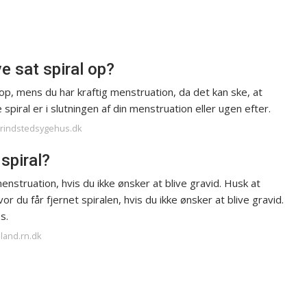
e sat spiral op?
p, mens du har kraftig menstruation, da det kan ske, at
piral er i slutningen af din menstruation eller ugen efter.
ggrindstedsygehus.dk
 spiral?
enstruation, hvis du ikke ønsker at blive gravid. Husk at
du får fjernet spiralen, hvis du ikke ønsker at blive gravid.
s.
lland.rn.dk