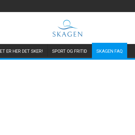
ET ER HER DET SKER!
SPORT OG FRITID
SKAGEN FAQ