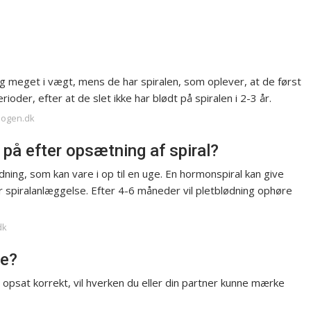
ig meget i vægt, mens de har spiralen, som oplever, at de først
oder, efter at de slet ikke har blødt på spiralen i 2-3 år.
logen.dk
å efter opsætning af spiral?
dning, som kan vare i op til en uge. En hormonspiral kan give
 spiralanlæggelse. Efter 4-6 måneder vil pletblødning ophøre
dk
je?
opsat korrekt, vil hverken du eller din partner kunne mærke