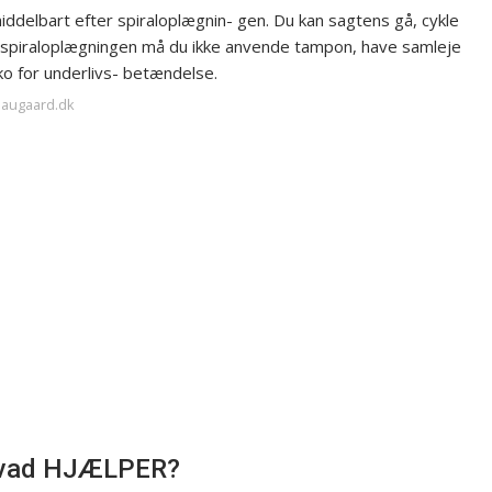
umiddelbart efter spiraloplægnin- gen. Du kan sagtens gå, cykle
er spiraloplægningen må du ikke anvende tampon, have samleje
iko for underlivs- betændelse.
edaugaard.dk
g hvad HJÆLPER?