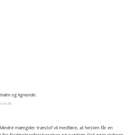
shalm og lignende.
orse.dk
 Mindre mængder træstof vil medføre, at hesten får en
or fordøjelsesforstyrrelser og sygdom. Det øger risikoen