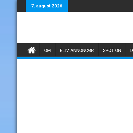
Skip
7. august 2026
to
content
OM
BLIV ANNONCØR
SPOT ON
D