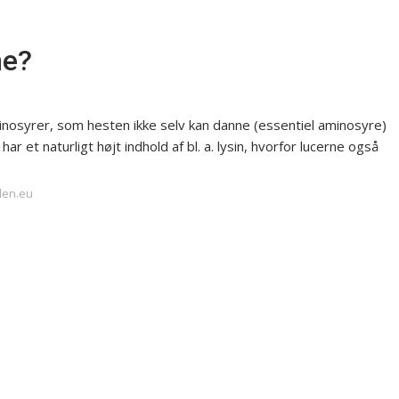
ne?
inosyrer, som hesten ikke selv kan danne (essentiel aminosyre)
r et naturligt højt indhold af bl. a. lysin, hvorfor lucerne også
den.eu