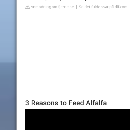
Anmodning om fjernelse
Se det fulde svar på dlf.com
3 Reasons to Feed Alfalfa