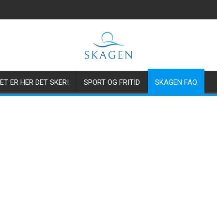
ET ER HER DET SKER!
SPORT OG FRITID
SKAGEN FAQ