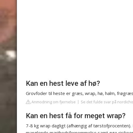
Kan en hest leve af hø?
Grovfoder til heste er græs, wrap, hø, halm, frøgræ
Anmodning om fjernelse
Se det fulde svar på nordich
Kan en hest få for meget wrap?
7-8 kg wrap dagligt (afhængig af tørstofprocenten).
manglende mæthedsfornemmelse samt øge risikoen f