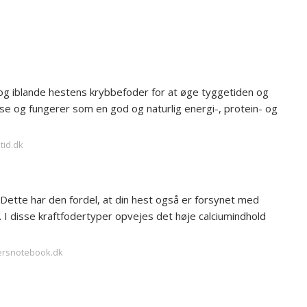
og iblande hestens krybbefoder for at øge tyggetiden og
se og fungerer som en god og naturlig energi-, protein- og
tid.dk
 Dette har den fordel, at din hest også er forsynet med
d. I disse kraftfodertyper opvejes det høje calciumindhold
dersnotebook.dk