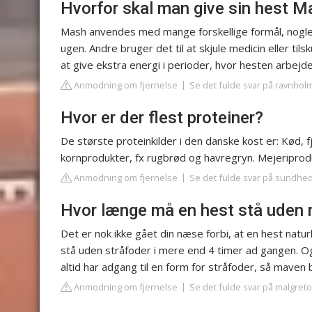
Hvorfor skal man give sin hest M
Mash anvendes med mange forskellige formål, nogle 
ugen. Andre bruger det til at skjule medicin eller ti
at give ekstra energi i perioder, hvor hesten arbejd
Anmodning om fjernelse
Se det fulde svar på ravnhol
Hvor er der flest proteiner?
De største proteinkilder i den danske kost er: Kød, 
kornprodukter, fx rugbrød og havregryn. Mejeriprodu
Anmodning om fjernelse
Se det fulde svar på sundhe
Hvor længe må en hest stå uden
Det er nok ikke gået din næse forbi, at en hest natu
stå uden stråfoder i mere end 4 timer ad gangen. Og 
altid har adgang til en form for stråfoder, så maven b
Anmodning om fjernelse
Se det fulde svar på malgreto