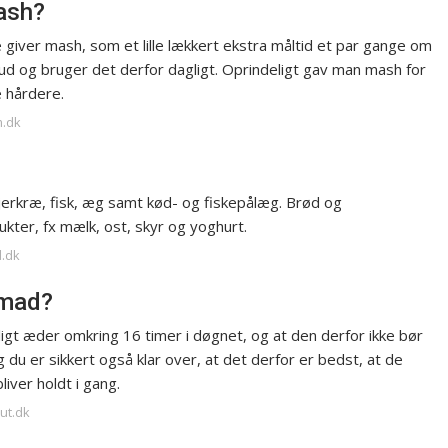
ash?
giver mash, som et lille lækkert ekstra måltid et par gange om
lskud og bruger det derfor dagligt. Oprindeligt gav man mash for
e hårdere.
m.dk
fjerkræ, fisk, æg samt kød- og fiskepålæg. Brød og
kter, fx mælk, ost, skyr og yoghurt.
d.dk
 mad?
rligt æder omkring 16 timer i døgnet, og at den derfor ikke bør
du er sikkert også klar over, at det derfor er bedst, at de
liver holdt i gang.
ut.dk