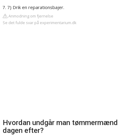
7) Drik en reparationsbajer.
Anmodning om fjernelse
Se det fulde svar på experimentarium.dk
Hvordan undgår man tømmermænd
dagen efter?