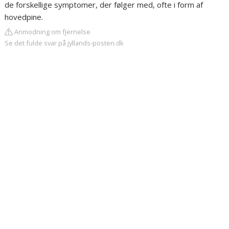
de forskellige symptomer, der følger med, ofte i form af
hovedpine.
Anmodning om fjernelse
Se det fulde svar på jyllands-posten.dk