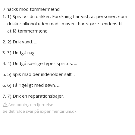
7 hacks mod tømmermænd
1) Spis før du drikker. Forskning har vist, at personer, som
drikker alkohol uden mad i maven, har større tendens til
at få tømmermænd. ...
2) Drik vand. ...
3) Undgå røg. ...
4) Undgå særlige typer spiritus. ...
5) Spis mad der indeholder salt. ...
6) Få rigeligt med søvn. ...
7) Drik en reparationsbajer.
Anmodning om fjernelse
Se det fulde svar på experimentarium.dk