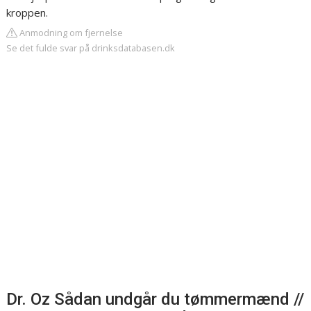
kroppen.
Anmodning om fjernelse
Se det fulde svar på drinksdatabasen.dk
Dr. Oz Sådan undgår du tømmermænd //