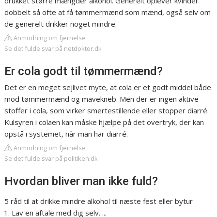
drukket større mængder alkohol. Generelt oplever kvinder
dobbelt så ofte at få tømmermænd som mænd, også selv om
de generelt drikker noget mindre.
Anmodning om fjernelse
Se det fulde svar på netdoktor.dk
Er cola godt til tømmermænd?
Det er en meget sejlivet myte, at cola er et godt middel både
mod tømmermænd og mavekneb. Men der er ingen aktive
stoffer i cola, som virker smertestillende eller stopper diarré.
Kulsyren i colaen kan måske hjælpe på det overtryk, der kan
opstå i systemet, når man har diarré.
Anmodning om fjernelse
Se det fulde svar på politiken.dk
Hvordan bliver man ikke fuld?
5 råd til at drikke mindre alkohol til næste fest eller bytur
Lav en aftale med dig selv. ...