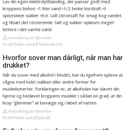
Lav din egen elektrolytblanding, der passer godt med
kroppens behov: ▫️1 liter vand ▫️1/2 teske bordsalt ▫️3
spiseskeer sukker ▫️Evt. Lidt citronsaft for smag Kog vandet
og tilsæt det resterende. Salt og sukker opløses meget
lettere i det varme vand.
Anmodning om fjernelse
Se det fulde svar på facebook.com
Hvorfor sover man dårligt, når man har
drukket?
Når du sover med alkohol i blodet, kan du ligefrem opleve at
vågne med hold i nakken eller andre former for
muskelsmerter. Forklaringen er, at alkoholen har sløvet din
hjerne og bedøvet kroppens muskler i sådan en grad, at din
krop ”glemmer” at bevæge sig i løbet af natten.
Anmodning om fjernelse
Se det fulde svar på jysk.dk