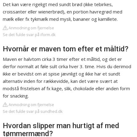
Det kan være rigeligt med sundt brød (ikke tebirkes,
croissanter eller wienerbrød), en portion havregrød med
mælk eller fx tykmælk med mysli, bananer og kamillete.
Anmodning om fjernelse
Se det fulde svar på iform.dk
Hvornår er maven tom efter et måltid?
Maven er halvtom cirka 3 timer efter et måltid, og det er
derfor normalt at føle sult cirka hver 3. time. Hvis du derimod
ikke er bevidst om at spise jævnligt og ikke har et sundt
alternativ inden for rækkevidde, kan det være svært at
modstå fristelsen af fx kage, slik, chokolade eller anden form
for snacking.
Anmodning om fjernelse
Se det fulde svar på sundhed.dk
Hvordan slipper man hurtigt af med
tømmermænd?