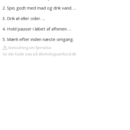
Spis godt med mad og drik vand. ...
Drik øl eller cider. ...
Hold pauser i løbet af aftenen. ...
Mærk efter inden næste omgang.
Anmodning om fjernelse
Se det fulde svar på alkohologsamfund.dk