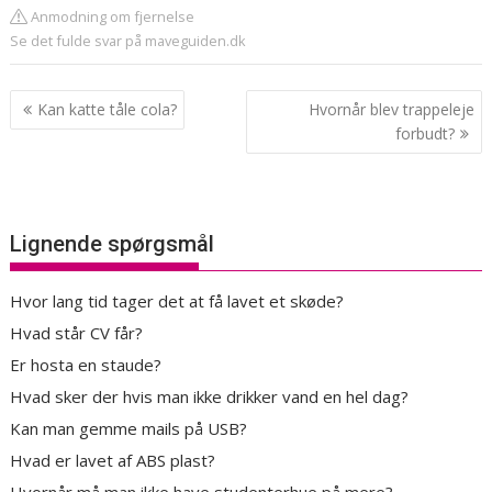
Anmodning om fjernelse
Se det fulde svar på maveguiden.dk
Indlægsnavigation
Kan katte tåle cola?
Hvornår blev trappeleje
forbudt?
Lignende spørgsmål
Hvor lang tid tager det at få lavet et skøde?
Hvad står CV får?
Er hosta en staude?
Hvad sker der hvis man ikke drikker vand en hel dag?
Kan man gemme mails på USB?
Hvad er lavet af ABS plast?