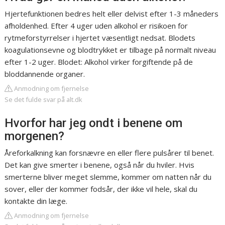
Hjertefunktionen bedres helt eller delvist efter 1-3 måneders
afholdenhed. Efter 4 uger uden alkohol er risikoen for
rytmeforstyrrelser i hjertet væsentligt nedsat. Blodets
koagulationsevne og blodtrykket er tilbage på normalt niveau
efter 1-2 uger. Blodet: Alkohol virker forgiftende på de
bloddannende organer.
Anmodning om fjernelse
Se det fulde svar på alt.dk
Hvorfor har jeg ondt i benene om
morgenen?
Åreforkalkning kan forsnævre en eller flere pulsårer til benet.
Det kan give smerter i benene, også når du hviler. Hvis
smerterne bliver meget slemme, kommer om natten når du
sover, eller der kommer fodsår, der ikke vil hele, skal du
kontakte din læge.
Anmodning om fjernelse