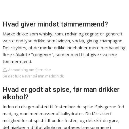
Hvad giver mindst tømmermænd?
Mørke drikke som whisky, rom, rødvin og cognac er generelt
værre end lyse drikke som hvidvin, vodka, gin og champagne.
Det skyldes, at de mørke drikke indeholder mere methanol og
flere såkaldte "congener", som er med til at give sværere
tømmermænd.
Anmodning om fjernelse
Se det fulde svar på min.medicin.dk
Hvad er godt at spise, før man drikker
alkohol?
Inden du drager afsted til festen bør du spise. Spis gerne fed
mad, og mad med masser af kulhydrater. Du får sikkert
mulighed for at spist lidt under festen, og det skal du gøre,
det hjælper md til at alkoholen optages langsommere i