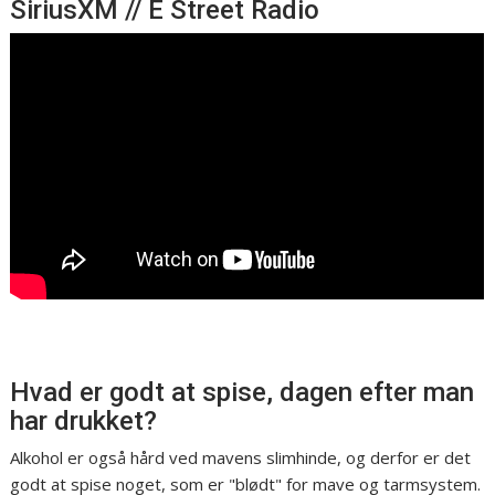
SiriusXM // E Street Radio
Hvad er godt at spise, dagen efter man
har drukket?
Alkohol er også hård ved mavens slimhinde, og derfor er det
godt at spise noget, som er "blødt" for mave og tarmsystem.