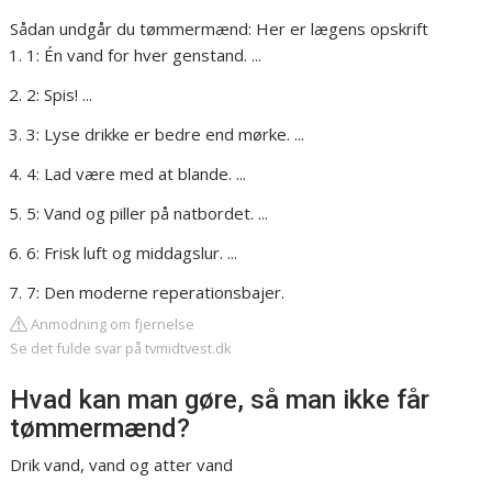
Sådan undgår du tømmermænd: Her er lægens opskrift
1: Én vand for hver genstand. ...
2: Spis! ...
3: Lyse drikke er bedre end mørke. ...
4: Lad være med at blande. ...
5: Vand og piller på natbordet. ...
6: Frisk luft og middagslur. ...
7: Den moderne reperationsbajer.
Anmodning om fjernelse
Se det fulde svar på tvmidtvest.dk
Hvad kan man gøre, så man ikke får
tømmermænd?
Drik vand, vand og atter vand