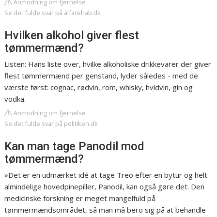
Anmodning om fjernelse
Se det fulde svar på alfarehab.dk
Hvilken alkohol giver flest
tømmermænd?
Listen: Hans liste over, hvilke alkoholiske drikkevarer der giver
flest tømmermænd per genstand, lyder således - med de
værste først: cognac, rødvin, rom, whisky, hvidvin, gin og
vodka.
Anmodning om fjernelse
Se det fulde svar på politiken.dk
Kan man tage Panodil mod
tømmermænd?
»Det er en udmærket idé at tage Treo efter en bytur og helt
almindelige hovedpinepiller, Panodil, kan også gøre det. Den
medicinske forskning er meget mangelfuld på
tømmermændsområdet, så man må bero sig på at behandle