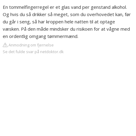
En tommelfingerregel er et glas vand per genstand alkohol.
Og hvis du så drikker så meget, som du overhovedet kan, før
du går i seng, så har kroppen hele natten til at optage
væsken. På den måde mindsker du risikoen for at vågne med
en ordentlig omgang tømmermænd.
Anmodning om fjernelse
Se det fulde svar på netdoktor.dk