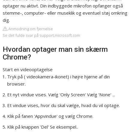
optager nu aktivt. Din indbyggede mikrofon opfanger også
stemme-, computer- eller museklik og eventuel støj omkring
dig.
Anmodning om fjernelse
Se det fulde svar på support.microsoft.com
Hvordan optager man sin skærm
Chrome?
Start en videooptagelse
Tryk på ( videokamera-ikonet) i højre hjørne af din
browser.
Et nyt vindue vises. Vælg 'Only Screen' Vælg 'None' ...
Et vindue vises, hvor du skal vælge, hvad du vil optage.
Klik på fanen 'Appvindue' og vælg Chrome.
Klik på knappen 'Del' Se eksempel..