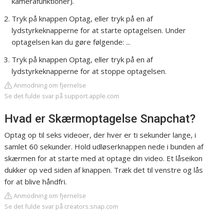
kamerafunktioner).
Tryk på knappen Optag, eller tryk på en af
lydstyrkeknapperne for at starte optagelsen. Under
optagelsen kan du gøre følgende: ...
Tryk på knappen Optag, eller tryk på en af
lydstyrkeknapperne for at stoppe optagelsen.
Anmodning om fjernelse
Se det fulde svar på support.apple.com
Hvad er Skærmoptagelse Snapchat?
Optag op til seks videoer, der hver er ti sekunder lange, i
samlet 60 sekunder. Hold udløserknappen nede i bunden af
skærmen for at starte med at optage din video. Et låseikon
dukker op ved siden af knappen. Træk det til venstre og lås
for at blive håndfri.
Anmodning om fjernelse
Se det fulde svar på creators.snap.com