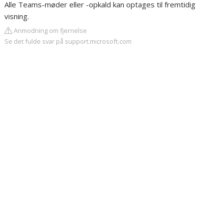
Alle Teams-møder eller -opkald kan optages til fremtidig
visning.
Anmodning om fjernelse
Se det fulde svar på support.microsoft.com