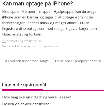
Kan man optage på iPhone?
Med appen Memoer (i mappen Hjælpeapps) kan du bruge
iPhone som en bærbar optager til at optage egne noter,
forelæsninger, ideer til musik og meget andet. Du kan
finjustere dine optagelser med redigeringsværktøjer som
tilpas, erstat og fortsæt.
Anmodning om fjernelse
Se det fulde svar på support.apple.com
Indlægsnavigation
Hvordan finder man sange?
Hvilke ord er præpositioner?
Lignende spørgsmål
Hvor lang skal en indledning være i essay?
Hvilken vin drikker danskerne?