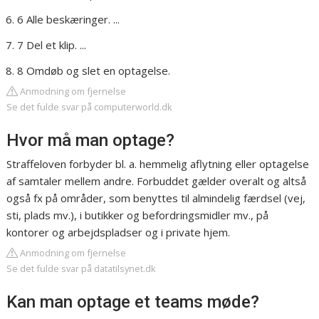
6 Alle beskæringer. ...
7 Del et klip. ...
8 Omdøb og slet en optagelse.
Anmodning om fjernelse
Se det fulde svar på computerworld.dk
Hvor må man optage?
Straffeloven forbyder bl. a. hemmelig aflytning eller optagelse
af samtaler mellem andre. Forbuddet gælder overalt og altså
også fx på områder, som benyttes til almindelig færdsel (vej,
sti, plads mv.), i butikker og befordringsmidler mv., på
kontorer og arbejdspladser og i private hjem.
Anmodning om fjernelse
Se det fulde svar på datatilsynet.dk
Kan man optage et teams møde?