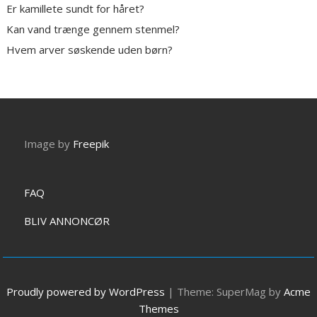
Er kamillete sundt for håret?
Kan vand trænge gennem stenmel?
Hvem arver søskende uden børn?
Image by
Freepik
FAQ
BLIV ANNONCØR
Proudly powered by WordPress
|
Theme: SuperMag by
Acme
Themes