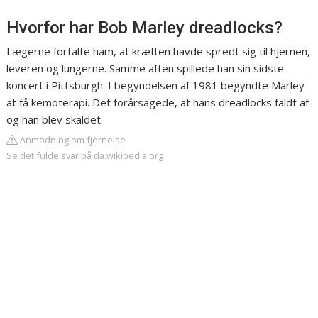
Hvorfor har Bob Marley dreadlocks?
Lægerne fortalte ham, at kræften havde spredt sig til hjernen,
leveren og lungerne. Samme aften spillede han sin sidste
koncert i Pittsburgh. I begyndelsen af 1981 begyndte Marley
at få kemoterapi. Det forårsagede, at hans dreadlocks faldt af
og han blev skaldet.
Anmodning om fjernelse
Se det fulde svar på da.wikipedia.org