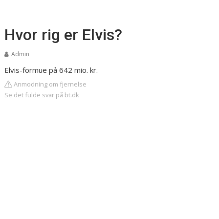
Hvor rig er Elvis?
Admin
Elvis-formue på 642 mio. kr.
Anmodning om fjernelse
Se det fulde svar på bt.dk