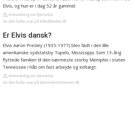
Elvis, og hun er i dag 52 år gammel.
Anmodning om fjernelse
Se det fulde svar på billedbladet.dk
Er Elvis dansk?
Elvis Aaron Presley (1935-1977) blev født i den lille
amerikanske sydstatsby Tupelo, Mississippi. Som 13-årig
flyttede familien til den nærmeste storby Memphis i staten
Tennessee i håb om fast arbejde og indtægt.
Anmodning om fjernelse
Se det fulde svar på danmarkshistorien.dk