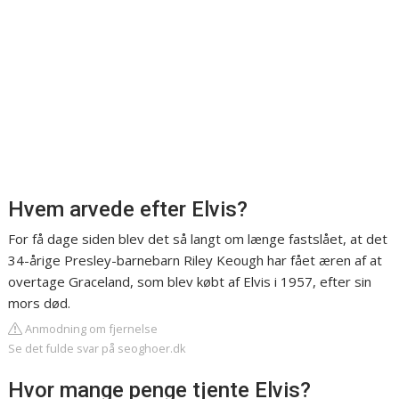
Hvem arvede efter Elvis?
For få dage siden blev det så langt om længe fastslået, at det
34-årige Presley-barnebarn Riley Keough har fået æren af at
overtage Graceland, som blev købt af Elvis i 1957, efter sin
mors død.
Anmodning om fjernelse
Se det fulde svar på seoghoer.dk
Hvor mange penge tjente Elvis?