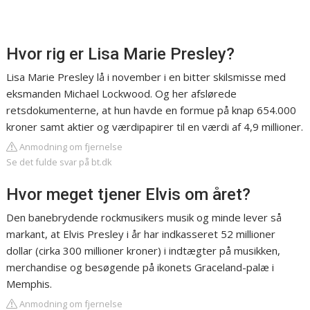
Hvor rig er Lisa Marie Presley?
Lisa Marie Presley lå i november i en bitter skilsmisse med
eksmanden Michael Lockwood. Og her afslørede
retsdokumenterne, at hun havde en formue på knap 654.000
kroner samt aktier og værdipapirer til en værdi af 4,9 millioner.
Anmodning om fjernelse
Se det fulde svar på bt.dk
Hvor meget tjener Elvis om året?
Den banebrydende rockmusikers musik og minde lever så
markant, at Elvis Presley i år har indkasseret 52 millioner
dollar (cirka 300 millioner kroner) i indtægter på musikken,
merchandise og besøgende på ikonets Graceland-palæ i
Memphis.
Anmodning om fjernelse