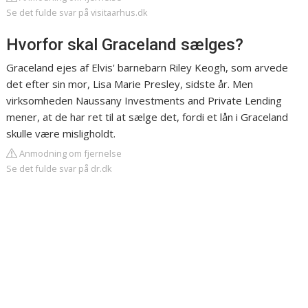
Se det fulde svar på visitaarhus.dk
Hvorfor skal Graceland sælges?
Graceland ejes af Elvis' barnebarn Riley Keogh, som arvede
det efter sin mor, Lisa Marie Presley, sidste år. Men
virksomheden Naussany Investments and Private Lending
mener, at de har ret til at sælge det, fordi et lån i Graceland
skulle være misligholdt.
Anmodning om fjernelse
Se det fulde svar på dr.dk