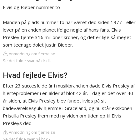
Elvis og Bieber nummer to
Manden på plads nummer to har været død siden 1977 - eller
lever på en anden planet ifølge nogle af hans fans. Elvis
Presley tjente 316 millioner kroner, og det er lige så meget
som teenageidolet Justin Bieber.
Anmodning om fjernelse
Se det fulde svar på dr.dk
Hvad fejlede Elvis?
Efter 23 succesfulde år i musikbranchen døde Elvis Presley af
hjerteproblemer i en alder af blot 42 år. I dag er det over 40
år siden, at Elvis Presley blev fundet livløs på sit
badeværelsesgulv hjemme i Graceland, og nu står ekskonen
Priscilla Presley frem med ny viden om tiden op til Elvis
Presleys død.
Anmodning om fjernelse
Se det fulde svar på bt.dk