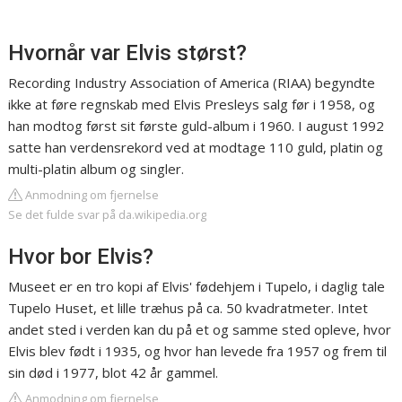
Hvornår var Elvis størst?
Recording Industry Association of America (RIAA) begyndte
ikke at føre regnskab med Elvis Presleys salg før i 1958, og
han modtog først sit første guld-album i 1960. I august 1992
satte han verdensrekord ved at modtage 110 guld, platin og
multi-platin album og singler.
Anmodning om fjernelse
Se det fulde svar på da.wikipedia.org
Hvor bor Elvis?
Museet er en tro kopi af Elvis' fødehjem i Tupelo, i daglig tale
Tupelo Huset, et lille træhus på ca. 50 kvadratmeter. Intet
andet sted i verden kan du på et og samme sted opleve, hvor
Elvis blev født i 1935, og hvor han levede fra 1957 og frem til
sin død i 1977, blot 42 år gammel.
Anmodning om fjernelse