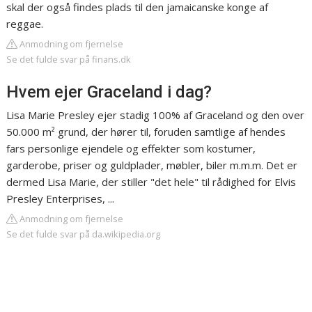
skal der også findes plads til den jamaicanske konge af
reggae.
Anmodning om fjernelse
Se det fulde svar på finans.dk
Hvem ejer Graceland i dag?
Lisa Marie Presley ejer stadig 100% af Graceland og den over
50.000 m² grund, der hører til, foruden samtlige af hendes
fars personlige ejendele og effekter som kostumer,
garderobe, priser og guldplader, møbler, biler m.m.m. Det er
dermed Lisa Marie, der stiller "det hele" til rådighed for Elvis
Presley Enterprises, ...
Anmodning om fjernelse
Se det fulde svar på da.wikipedia.org