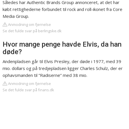
Således har Authentic Brands Group annonceret, at det har
købt rettighederne forbundet til rock and roll-ikonet fra Core
Media Group.
Anmodning om fjernelse
Se det fulde svar på berlingske.dk
Hvor mange penge havde Elvis, da han
døde?
Andenpladsen går til Elvis Presley, der døde i 1977, med 39
mio. dollars og på tredjepladsen ligger Charles Schulz, der er
ophavsmanden til ”Radiserne” med 38 mio.
Anmodning om fjernelse
Se det fulde svar på finans.dk