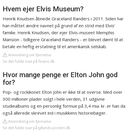
Hvem ejer Elvis Museum?
Henrik Knudsen åbnede Graceland Randers i 2011. Siden har
han måttet ændre navnet på grund af en strid med Elvis'
familie. Henrik Knudsen, der ejer Elvis-museet Memphis
Mansion - tidligere Graceland Randers - er blevet dømt til at
betale en heftig erstatning til et amerikansk selskab.
Anmodning om fjernelse
Se det fulde svar på finans.dk
Hvor mange penge er Elton John god
for?
Pop- og rockikonet Elton John er ikke til at overse. Med over
300 millioner plader solgt i hele verden, 31 udgivne
studiealbums og en personlig formue på 3,4 mia. kr. er han da
også allerede skrevet ind i musikkens historiebøger.
Anmodning om fjernelse
Se det fulde svar på jyllands-posten.dk