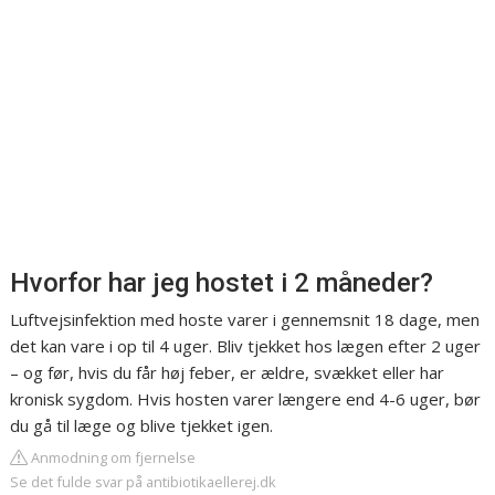
Hvorfor har jeg hostet i 2 måneder?
Luftvejsinfektion med hoste varer i gennemsnit 18 dage, men
det kan vare i op til 4 uger. Bliv tjekket hos lægen efter 2 uger
– og før, hvis du får høj feber, er ældre, svækket eller har
kronisk sygdom. Hvis hosten varer længere end 4-6 uger, bør
du gå til læge og blive tjekket igen.
Anmodning om fjernelse
Se det fulde svar på antibiotikaellerej.dk