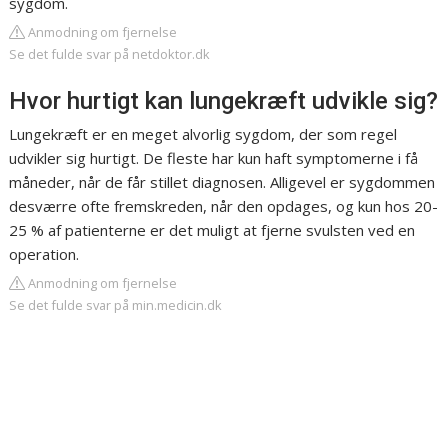
sygdom.
Anmodning om fjernelse
Se det fulde svar på netdoktor.dk
Hvor hurtigt kan lungekræft udvikle sig?
Lungekræft er en meget alvorlig sygdom, der som regel
udvikler sig hurtigt. De fleste har kun haft symptomerne i få
måneder, når de får stillet diagnosen. Alligevel er sygdommen
desværre ofte fremskreden, når den opdages, og kun hos 20-
25 % af patienterne er det muligt at fjerne svulsten ved en
operation.
Anmodning om fjernelse
Se det fulde svar på min.medicin.dk