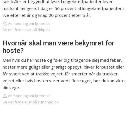
solstråler er begyndt at lyse. Lungekræftpatienter lever
markant længere. I dag er 56 procent af lungekræftpatienter i
live efter et år og knap 20 procent efter 5 år.
Anmodning om fjernelse
Se det fulde svar på rkkp.dk
Hvornår skal man være bekymret for
hoste?
Men hvis du har hoste og føler dig tiltagende sløj med feber,
hoster mere gulligt eller grønligt opspyt, bliver forpustet eller
får svært ved at trække vejret, får smerter når du trækker
vejret eller hvis hosten varer ved i flere uger, bør du kontakte
din læge.
Anmodning om fjernelse
Se det fulde svar på sundhed.dk