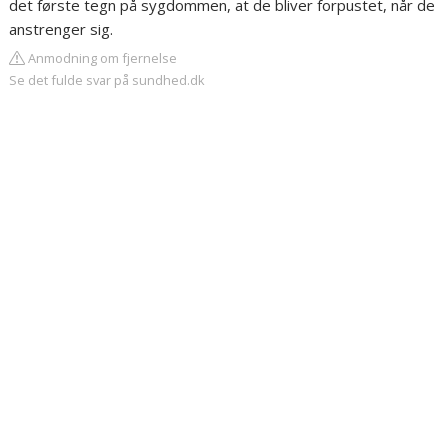
det første tegn på sygdommen, at de bliver forpustet, når de
anstrenger sig.
Anmodning om fjernelse
Se det fulde svar på sundhed.dk