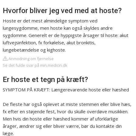
Hvorfor bliver jeg ved med at hoste?
Hoste er det mest almindelige symptom ved
lungesygdomme, men hoste kan også skyldes andre
sygdomme. Generelt er de hyppigste årsager til hoste: akut
luftvejsinfektion, fx forkølelse, akut bronkitis,
lungebetændelse og kighoste.
Anmodning om fjernelse
Se det fulde svar på min.medicin.dk
Er hoste et tegn på kræft?
SYMPTOM PÅ KRÆFT: Længerevarende hoste eller hæshed
De fleste har også oplevet at miste stemmen eller blive hæs,
fx efter en støjende fest, hvor du skulle overdøve musikken.
Men hvis din hoste eller hæshed kommer af uforklarlige
årager, ændrer sig eller bliver værre, bør du kontakte din
læge.