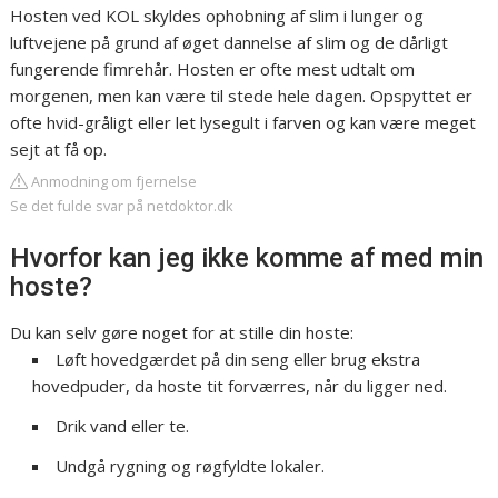
Hosten ved KOL skyldes ophobning af slim i lunger og
luftvejene på grund af øget dannelse af slim og de dårligt
fungerende fimrehår. Hosten er ofte mest udtalt om
morgenen, men kan være til stede hele dagen. Opspyttet er
ofte hvid-gråligt eller let lysegult i farven og kan være meget
sejt at få op.
Anmodning om fjernelse
Se det fulde svar på netdoktor.dk
Hvorfor kan jeg ikke komme af med min
hoste?
Du kan selv gøre noget for at stille din hoste:
Løft hovedgærdet på din seng eller brug ekstra
hovedpuder, da hoste tit forværres, når du ligger ned.
Drik vand eller te.
Undgå rygning og røgfyldte lokaler.