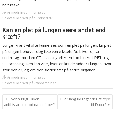
helt raske.
Anmodning om fjernelse
Se det fulde svar på sundhed.dk
Kan en plet på lungen være andet end
kræft?
Lunge- kræft vil ofte kunne ses som en plet på lungen. En plet
på lungen behøver dog ikke være kræft. Du bliver også
undersøgt med en CT-scanning eller en kombineret PET- og
CT-scanning. Den kan vise, hvor en knude sidder i lungen, hvor
stor den er, og om den sidder tæt på andre organer.
Anmodning om fjernelse
Se det fulde svar på krabbamein.fo
Indlægsnavigation
Hvor hurtigt virker
Hvor lang tid tager det at rejse
antihistamin mod nældefeber?
til Dubai?