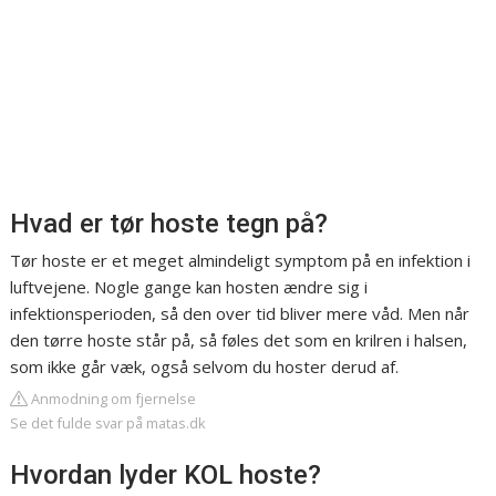
Hvad er tør hoste tegn på?
Tør hoste er et meget almindeligt symptom på en infektion i
luftvejene. Nogle gange kan hosten ændre sig i
infektionsperioden, så den over tid bliver mere våd. Men når
den tørre hoste står på, så føles det som en krilren i halsen,
som ikke går væk, også selvom du hoster derud af.
Anmodning om fjernelse
Se det fulde svar på matas.dk
Hvordan lyder KOL hoste?