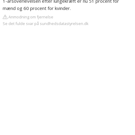
1-årsoverlevelsen efter lungekræft er nu 51 procent for
mænd og 60 procent for kvinder.
Anmodning om fjernelse
Se det fulde svar på sundhedsdatastyrelsen.dk