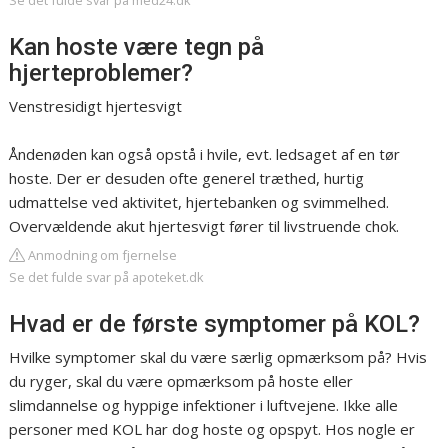
Se det fulde svar på med24.dk
Kan hoste være tegn på
hjerteproblemer?
Venstresidigt hjertesvigt
Åndenøden kan også opstå i hvile, evt. ledsaget af en tør
hoste. Der er desuden ofte generel træthed, hurtig
udmattelse ved aktivitet, hjertebanken og svimmelhed.
Overvældende akut hjertesvigt fører til livstruende chok.
Anmodning om fjernelse
Se det fulde svar på apoteket.dk
Hvad er de første symptomer på KOL?
Hvilke symptomer skal du være særlig opmærksom på? Hvis
du ryger, skal du være opmærksom på hoste eller
slimdannelse og hyppige infektioner i luftvejene. Ikke alle
personer med KOL har dog hoste og opspyt. Hos nogle er