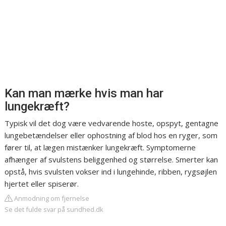
Kan man mærke hvis man har
lungekræft?
Typisk vil det dog være vedvarende hoste, opspyt, gentagne
lungebetændelser eller ophostning af blod hos en ryger, som
fører til, at lægen mistænker lungekræft. Symptomerne
afhænger af svulstens beliggenhed og størrelse. Smerter kan
opstå, hvis svulsten vokser ind i lungehinde, ribben, rygsøjlen
hjertet eller spiserør.
Anmodning om fjernelse
Se det fulde svar på sundhed.dk