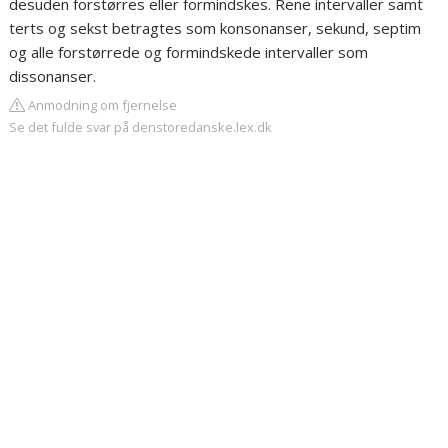
desuden forstørres eller formindskes. Rene intervaller samt
terts og sekst betragtes som konsonanser, sekund, septim
og alle forstørrede og formindskede intervaller som
dissonanser.
Anmodning om fjernelse
Se det fulde svar på denstoredanske.lex.dk