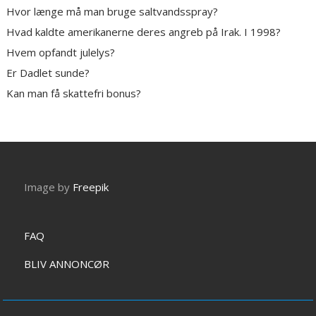
Hvor længe må man bruge saltvandsspray?
Hvad kaldte amerikanerne deres angreb på Irak. I 1998?
Hvem opfandt julelys?
Er Dadlet sunde?
Kan man få skattefri bonus?
Image by
Freepik
FAQ
BLIV ANNONCØR