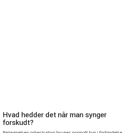
Hvad hedder det når man synger
forskudt?
Betegnelsen orkestration bruges normalt kun i forbindelse