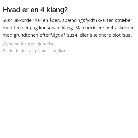
Hvad er en 4 klang?
Sus4-akkorder har en åben, spændingsfyldt (kvarten stræber
mod tertsen) og konsonant klang. Man becifrer sus4-akkorder
med grundtonen efterfulgt af 'sus4' eller sjældnere blot 'sus'.
Anmodning om fjernelse
Se det fulde svar på musikipedia.dk