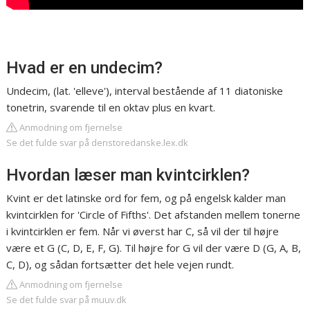
Hvad er en undecim?
Undecim, (lat. 'elleve'), interval bestående af 11 diatoniske
tonetrin, svarende til en oktav plus en kvart.
Anmodning om fjernelse
Se det fulde svar på denstoredanske.lex.dk
Hvordan læser man kvintcirklen?
Kvint er det latinske ord for fem, og på engelsk kalder man
kvintcirklen for 'Circle of Fifths'. Det afstanden mellem tonerne
i kvintcirklen er fem. Når vi øverst har C, så vil der til højre
være et G (C, D, E, F, G). Til højre for G vil der være D (G, A, B,
C, D), og sådan fortsætter det hele vejen rundt.
Anmodning om fjernelse
Se det fulde svar på muuv.dk