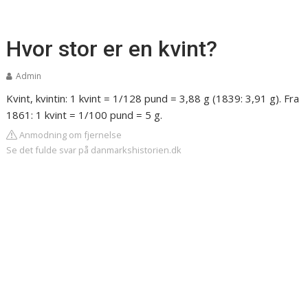
Hvor stor er en kvint?
Admin
Kvint, kvintin:
1 kvint = 1/128 pund = 3,88 g (1839: 3,91 g). Fra
1861: 1 kvint = 1/100 pund = 5 g.
Anmodning om fjernelse
Se det fulde svar på danmarkshistorien.dk