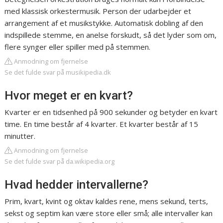
med klassisk orkestermusik. Person der udarbejder et
arrangement af et musikstykke. Automatisk dobling af den
indspillede stemme, en anelse forskudt, så det lyder som om,
flere synger eller spiller med på stemmen.
Anmodning om fjernelse
Se det fulde svar på musikipedia.dk
Hvor meget er en kvart?
Kvarter er en tidsenhed på 900 sekunder og betyder en kvart
time. En time består af 4 kvarter. Et kvarter består af 15
minutter.
Anmodning om fjernelse
Se det fulde svar på da.wikipedia.org
Hvad hedder intervallerne?
Prim, kvart, kvint og oktav kaldes rene, mens sekund, terts,
sekst og septim kan være store eller små; alle intervaller kan