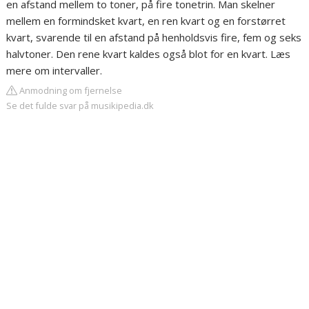
en afstand mellem to toner, på fire tonetrin. Man skelner
mellem en formindsket kvart, en ren kvart og en forstørret
kvart, svarende til en afstand på henholdsvis fire, fem og seks
halvtoner. Den rene kvart kaldes også blot for en kvart. Læs
mere om intervaller.
Anmodning om fjernelse
Se det fulde svar på musikipedia.dk