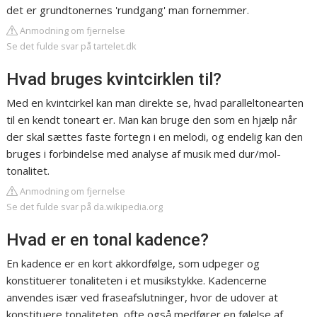
det er grundtonernes 'rundgang' man fornemmer.
Anmodning om fjernelse
Se det fulde svar på tartelet.dk
Hvad bruges kvintcirklen til?
Med en kvintcirkel kan man direkte se, hvad paralleltonearten
til en kendt toneart er. Man kan bruge den som en hjælp når
der skal sættes faste fortegn i en melodi, og endelig kan den
bruges i forbindelse med analyse af musik med dur/mol-
tonalitet.
Anmodning om fjernelse
Se det fulde svar på da.wikipedia.org
Hvad er en tonal kadence?
En kadence er en kort akkordfølge, som udpeger og
konstituerer tonaliteten i et musikstykke. Kadencerne
anvendes især ved fraseafslutninger, hvor de udover at
konstituere tonaliteten, ofte også medfører en følelse af