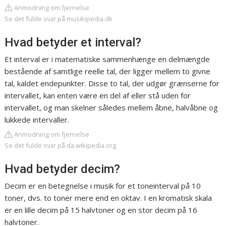
Anmodning om fjernelse
Se det fulde svar på musikipedia.dk
Hvad betyder et interval?
Et interval er i matematiske sammenhænge en delmængde
bestående af samtlige reelle tal, der ligger mellem to givne
tal, kaldet endepunkter. Disse to tal, der udgør grænserne for
intervallet, kan enten være en del af eller stå uden for
intervallet, og man skelner således mellem åbne, halvåbne og
lukkede intervaller.
Anmodning om fjernelse
Se det fulde svar på da.wikipedia.org
Hvad betyder decim?
Decim er en betegnelse i musik for et toneinterval på 10
toner, dvs. to toner mere end en oktav. I en kromatisk skala
er en lille decim på 15 halvtoner og en stor decim på 16
halvtoner.