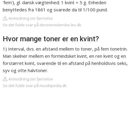
'fem'), gl. dansk vægtenhed; 1 kvint = 5 g. Enheden
benyttedes fra 1861 og svarede da til 1/100 pund.
Anmodning om fjernelse
Se det fulde svar på denstoredanske.lex.dk
Hvor mange toner er en kvint?
1) Interval, dvs. en afstand mellem to toner, på fem tonetrin.
Man skelner mellem en formindsket kvint, en ren kvint og en
forstørret kvint, svarende til en afstand på henholdsvis seks,
syv og otte halvtoner.
Anmodning om fjernelse
Se det fulde svar på musikipedia.dk