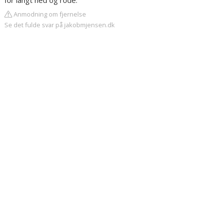
for langt ned og rode.
Anmodning om fjernelse
Se det fulde svar på jakobmjensen.dk