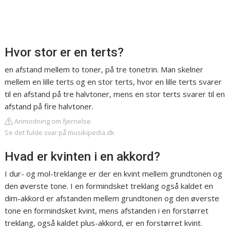
Hvor stor er en terts?
en afstand mellem to toner, på tre tonetrin. Man skelner
mellem en lille terts og en stor terts, hvor en lille terts svarer
til en afstand på tre halvtoner, mens en stor terts svarer til en
afstand på fire halvtoner.
Anmodning om fjernelse
Se det fulde svar på musikipedia.dk
Hvad er kvinten i en akkord?
I dur- og mol-treklange er der en kvint mellem grundtonen og
den øverste tone. I en formindsket treklang også kaldet en
dim-akkord er afstanden mellem grundtonen og den øverste
tone en formindsket kvint, mens afstanden i en forstørret
treklang, også kaldet plus-akkord, er en forstørret kvint.