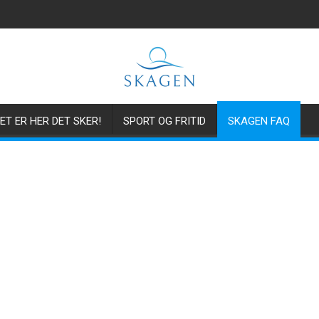
ET ER HER DET SKER!
SPORT OG FRITID
SKAGEN FAQ