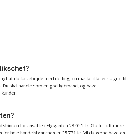
utikschef?
gt at du får arbejde med de ting, du måske ikke er så god til.
den. Du skal handle som en god købmand, og have
 kunder.
nten?
slønnen for ansatte i Elgiganten 23.051 kr. Chefer lidt mere –
 for hele handelsbranchen er 25.771 kr. Vil du gerne have en