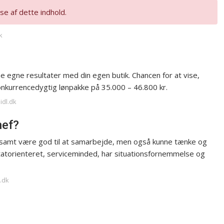
se af dette indhold.
k
ine egne resultater med din egen butik. Chancen for at vise,
onkurrencedygtig lønpakke på 35.000 – 46.800 kr.
idl.dk
hef?
ng samt være god til at samarbejde, men også kunne tænke og
tatorienteret, serviceminded, har situationsfornemmelse og
.dk