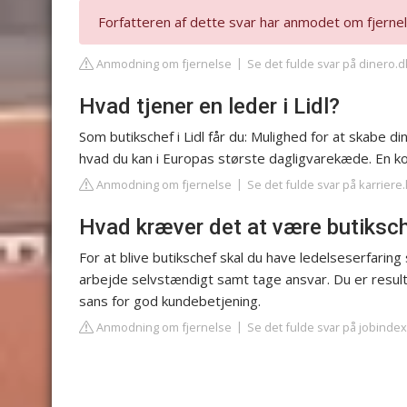
Forfatteren af dette svar har anmodet om fjernel
Anmodning om fjernelse
Se det fulde svar på dinero.d
Hvad tjener en leder i Lidl?
Som butikschef i Lidl får du: Mulighed for at skabe d
hvad du kan i Europas største dagligvarekæde. En k
Anmodning om fjernelse
Se det fulde svar på karriere.l
Hvad kræver det at være butiksc
For at blive butikschef skal du have ledelseserfari
arbejde selvstændigt samt tage ansvar. Du er resul
sans for god kundebetjening.
Anmodning om fjernelse
Se det fulde svar på jobindex