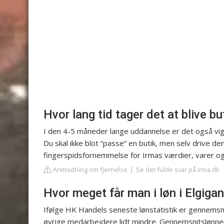
Hvor lang tid tager det at blive b
I den 4-5 måneder lange uddannelse er det også vigti
Du skal ikke blot ”passe” en butik, men selv drive 
fingerspidsfornemmelse for Irmas værdier, varer og
Anmodning om fjernelse
Se det fulde svar på irma.dk
Hvor meget får man i løn i Elgiga
Ifølge HK Handels seneste lønstatistik er gennemsnit
øvrige medarbejdere lidt mindre. Gennemsnitslønnen