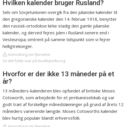
Hvilken kalender bruger Rusland?
Selv om Sovjetunionen overgik fra den julianske kalender til
den gregorianske kalender den 14. februar 1918, benytter
den russisk-ortodokse kirke stadig den gamle julianske
kalender, og derved fejres julen i Rusland senere end i
Vesteuropa; omtrent på samme tidspunkt som vi fejrer
helligtrekonger.
Anmodning om fjernelse
Se det fulde svar på da.wikipedia.org
Hvorfor er der ikke 13 måneder på et
år?
13 måneders-kalenderen blev opfundet af britiske Moses
Cotsworth, som arbejdede for et jernbaneselskab og var
godt træt af forskellige månedslønninger på grund af årets 12
måneders varierende længde. Moses Cotsworths kalender
blev hurtig populær blandt erhvervsfolk.
Anmodning om fjernelse