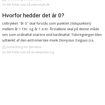
Se det fulde svar på videnskab.dk
Hvorfor hedder det år 0?
Udtrykket "år 0" skal forstås som punktet (tidspunktet)
mellem år 1 f.Kr. og år 1 e.Kr. Årstallene skal på denne måde
ses som ordinaltal snarere end kardinaltal. Tidsregningen blev
udtænkt af den østromerske munk Dionysius Exiguus (ca.
Anmodning om fjernelse
Se det fulde svar på da.wikipedia.org