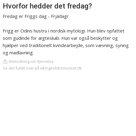
Hvorfor hedder det fredag?
Fredag er Friggs dag - Frjádagr
Frigg er Odins hustru i nordisk mytologi. Hun blev opfattet
som gudinde for ægteskab. Hun var også beskytter og
hjælper ved traditionelt kvindearbejde, som vævning, syning
og madlavning.
Anmodning om fjernelse
Se det fulde svar på vikingeskibsmuseet.dk