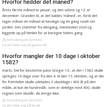
Hvorfor hedder det måned?
Årets første måned er januar, og den sidste og 12. er
december. Grunden til, at det kaldes 'måned', er, fordi det
tager månen én måned at bevæge sig én gang rundt om
jorden. Det stammer fra dengang, mennesket stod og
kiggede op på himlen for at beregne tidens gang.
Anmodning om fjernelse
Se det fulde svar på gotutor.dk
Hvorfor mangler der 10 dage i oktober
1582?
marts. Derfor bestemte pave Gregor 13., at der i 1582 skulle
springes 10 dage over fra den 4. til den 15. oktober, og at der
for fremtiden skulle udelades 3 skuddage i 400 år på den
måde, at kun de hundredår, som er delelige med 400, skulle
regnes som skudår, de øvrige ikke.
Anmodning om fjernelse
Se det fulde svar på lex.dk