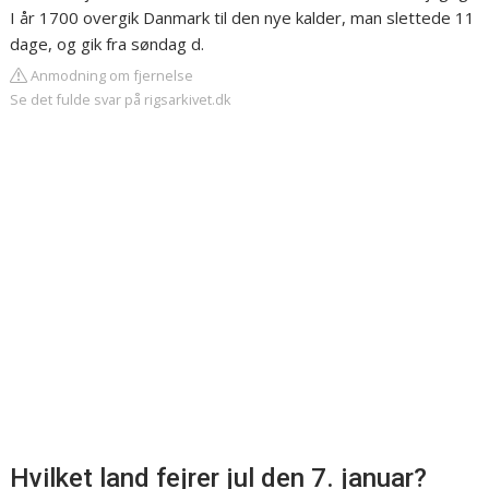
I år 1700 overgik Danmark til den nye kalder, man slettede 11
dage, og gik fra søndag d.
Anmodning om fjernelse
Se det fulde svar på rigsarkivet.dk
Hvilket land fejrer jul den 7. januar?