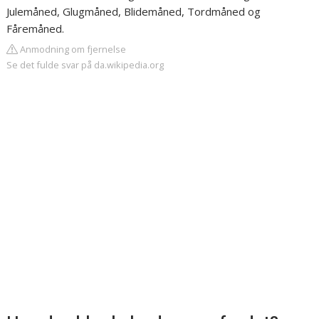
Julemåned, Glugmåned, Blidemåned, Tordmåned og
Fåremåned.
Anmodning om fjernelse
Se det fulde svar på da.wikipedia.org