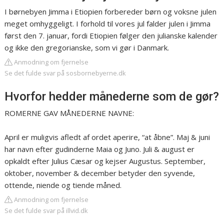
I børnebyen Jimma i Etiopien forbereder børn og voksne julen
meget omhyggeligt. I forhold til vores jul falder julen i Jimma
først den 7. januar, fordi Etiopien følger den julianske kalender
og ikke den gregorianske, som vi gør i Danmark.
Anmodning om fjernelse
Se det fulde svar på sosbornebyerne.dk
Hvorfor hedder månederne som de gør?
ROMERNE GAV MÅNEDERNE NAVNE:
April er muligvis afledt af ordet aperire, “at åbne”. Maj & juni
har navn efter gudinderne Maia og Juno. Juli & august er
opkaldt efter Julius Cæsar og kejser Augustus. September,
oktober, november & december betyder den syvende,
ottende, niende og tiende måned.
Anmodning om fjernelse
Se det fulde svar på illvid.dk