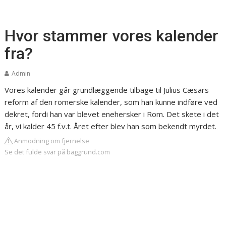
Hvor stammer vores kalender
fra?
Admin
Vores kalender går grundlæggende tilbage til Julius Cæsars
reform af den romerske kalender, som han kunne indføre ved
dekret, fordi han var blevet enehersker i Rom. Det skete i det
år, vi kalder 45 f.v.t. Året efter blev han som bekendt myrdet.
Anmodning om fjernelse
Se det fulde svar på baggrund.com