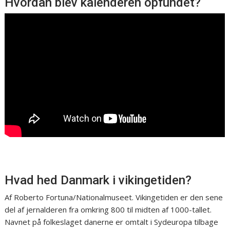
Hvordan blev kalenderen opfundet?
Hvad hed Danmark i vikingetiden?
Af Roberto Fortuna/Nationalmuseet. Vikingetiden er den sene
del af jernalderen fra omkring 800 til midten af 1000-tallet.
Navnet på folkeslaget danerne er omtalt i Sydeuropa tilbage