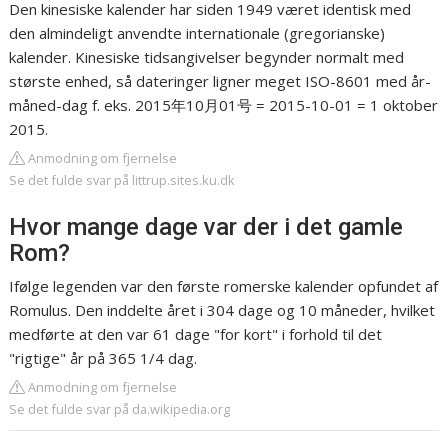
Den kinesiske kalender har siden 1949 været identisk med
den almindeligt anvendte internationale (gregorianske)
kalender. Kinesiske tidsangivelser begynder normalt med
største enhed, så dateringer ligner meget ISO-8601 med år-
måned-dag f. eks. 2015年10月01号 = 2015-10-01 = 1 oktober
2015.
Anmodning om fjernelse
Se det fulde svar på littrup.sites.ku.dk
Hvor mange dage var der i det gamle
Rom?
Ifølge legenden var den første romerske kalender opfundet af
Romulus. Den inddelte året i 304 dage og 10 måneder, hvilket
medførte at den var 61 dage "for kort" i forhold til det
"rigtige" år på 365 1/4 dag.
Anmodning om fjernelse
Se det fulde svar på da.wikipedia.org