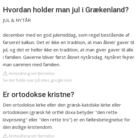
Hvordan holder man jul i Grækenland?
JUL & NYTÅR
december med en god julemiddag, som regel bestående af
farseret kalkun. Det er ikke en tradition, at man åbner gaver til
jul, og det er heller ikke en tradition, at man giver gaver til alle
i familien. Gaverne bliver først åbnet nytårsdag. Nytåret fejrer
man sammen med familien.
Anmodning om fjernelse
Se det fulde svar på sites.google.com
Er ortodokse kristne?
Den ortodokse kirke eller den græsk-katolske kirke eller
ortodoksien (græsk hē orthē doxa betyder "den rette
lovprisning" eller "den rette tro") er en fællesbetegnelse for
den østlige kristendom.
Anmodning om fjernelse