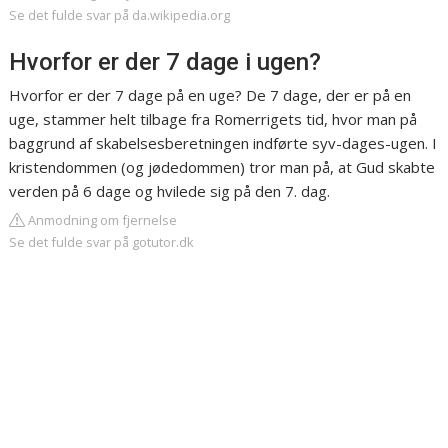
Se det fulde svar på da.wikipedia.org
Hvorfor er der 7 dage i ugen?
Hvorfor er der 7 dage på en uge? De 7 dage, der er på en
uge, stammer helt tilbage fra Romerrigets tid, hvor man på
baggrund af skabelsesberetningen indførte syv-dages-ugen. I
kristendommen (og jødedommen) tror man på, at Gud skabte
verden på 6 dage og hvilede sig på den 7. dag.
Anmodning om fjernelse
Se det fulde svar på gotutor.dk