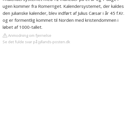
ugen kommer fra Romerriget. Kalendersystemet, der kaldes
den julianske kalender, blev indført af Julius Cæsar i år 45 f.Kr.
og er formentlig kommet til Norden med kristendommen i
løbet af 1000-tallet.
Anmodning om fjernelse
Se det fulde svar på jyllands-posten.dk