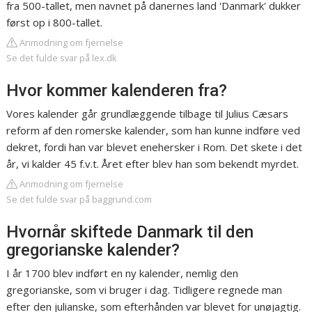
fra 500-tallet, men navnet på danernes land 'Danmark' dukker
først op i 800-tallet.
Anmodning om fjernelse
Se det fulde svar på lex.dk
Hvor kommer kalenderen fra?
Vores kalender går grundlæggende tilbage til Julius Cæsars
reform af den romerske kalender, som han kunne indføre ved
dekret, fordi han var blevet enehersker i Rom. Det skete i det
år, vi kalder 45 f.v.t. Året efter blev han som bekendt myrdet.
Anmodning om fjernelse
Se det fulde svar på baggrund.com
Hvornår skiftede Danmark til den
gregorianske kalender?
I år 1700 blev indført en ny kalender, nemlig den
gregorianske, som vi bruger i dag. Tidligere regnede man
efter den julianske, som efterhånden var blevet for unøjagtig.