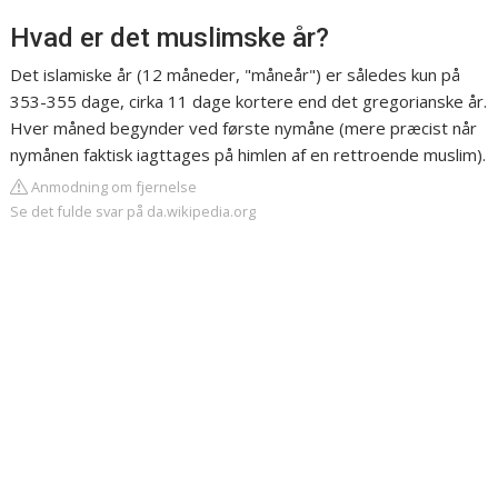
Hvad er det muslimske år?
Det islamiske år (12 måneder, "måneår") er således kun på
353-355 dage, cirka 11 dage kortere end det gregorianske år.
Hver måned begynder ved første nymåne (mere præcist når
nymånen faktisk iagttages på himlen af en rettroende muslim).
Anmodning om fjernelse
Se det fulde svar på da.wikipedia.org