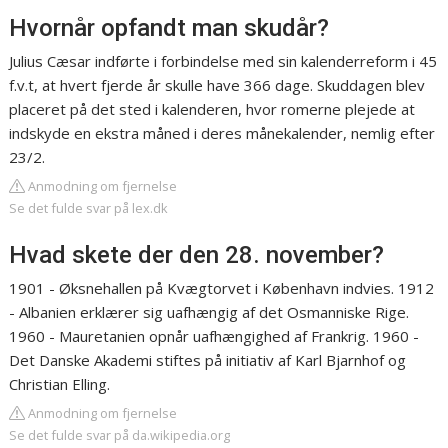
Hvornår opfandt man skudår?
Julius Cæsar indførte i forbindelse med sin kalenderreform i 45
f.v.t, at hvert fjerde år skulle have 366 dage. Skuddagen blev
placeret på det sted i kalenderen, hvor romerne plejede at
indskyde en ekstra måned i deres månekalender, nemlig efter
23/2.
Anmodning om fjernelse
Se det fulde svar på lex.dk
Hvad skete der den 28. november?
1901 - Øksnehallen på Kvægtorvet i København indvies. 1912
- Albanien erklærer sig uafhængig af det Osmanniske Rige.
1960 - Mauretanien opnår uafhængighed af Frankrig. 1960 -
Det Danske Akademi stiftes på initiativ af Karl Bjarnhof og
Christian Elling.
Anmodning om fjernelse
Se det fulde svar på da.wikipedia.org