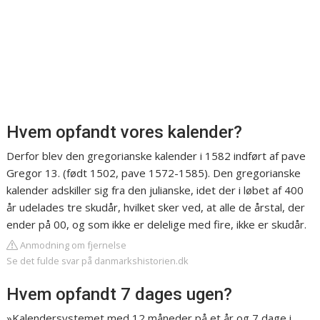
Hvem opfandt vores kalender?
Derfor blev den gregorianske kalender i 1582 indført af pave
Gregor 13. (født 1502, pave 1572-1585). Den gregorianske
kalender adskiller sig fra den julianske, idet der i løbet af 400
år udelades tre skudår, hvilket sker ved, at alle de årstal, der
ender på 00, og som ikke er delelige med fire, ikke er skudår.
Anmodning om fjernelse
Se det fulde svar på danmarkshistorien.dk
Hvem opfandt 7 dages ugen?
»Kalendersystemet med 12 måneder på et år og 7 dage i