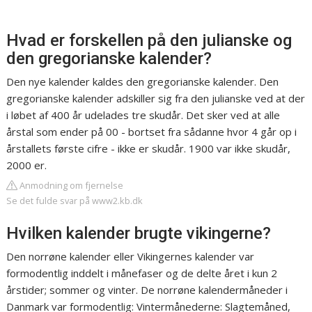
Hvad er forskellen på den julianske og
den gregorianske kalender?
Den nye kalender kaldes den gregorianske kalender. Den
gregorianske kalender adskiller sig fra den julianske ved at der
i løbet af 400 år udelades tre skudår. Det sker ved at alle
årstal som ender på 00 - bortset fra sådanne hvor 4 går op i
årstallets første cifre - ikke er skudår. 1900 var ikke skudår,
2000 er.
Anmodning om fjernelse
Se det fulde svar på www2.kb.dk
Hvilken kalender brugte vikingerne?
Den norrøne kalender eller Vikingernes kalender var
formodentlig inddelt i månefaser og de delte året i kun 2
årstider; sommer og vinter. De norrøne kalendermåneder i
Danmark var formodentlig: Vintermånederne: Slagtemåned,