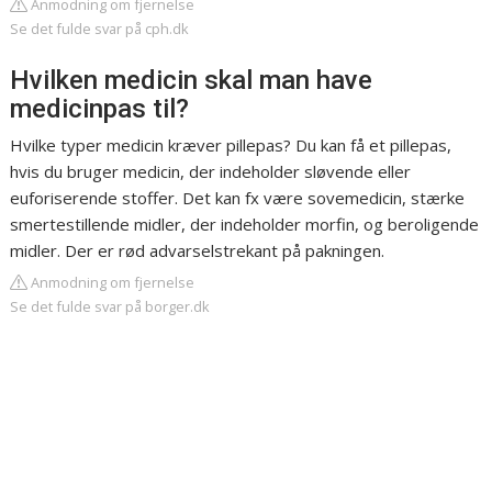
Anmodning om fjernelse
Se det fulde svar på cph.dk
Hvilken medicin skal man have
medicinpas til?
Hvilke typer medicin kræver pillepas? Du kan få et pillepas,
hvis du bruger medicin, der indeholder sløvende eller
euforiserende stoffer. Det kan fx være sovemedicin, stærke
smertestillende midler, der indeholder morfin, og beroligende
midler. Der er rød advarselstrekant på pakningen.
Anmodning om fjernelse
Se det fulde svar på borger.dk