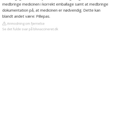
medbringe medicinen i korrekt emballage samt at medbringe
dokumentation på, at medicinen er nødvendig. Dette kan
blandt andet være: Pillepas.
Anmodning om fjernelse
Se det fulde svar på blivvaccineret.dk