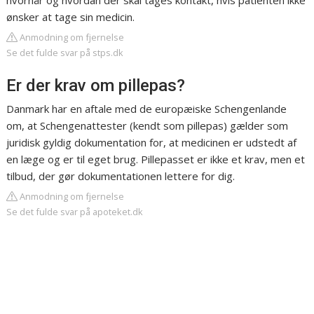
hvornår og hvordan der skal tages kontakt, hvis patienten ikke
ønsker at tage sin medicin.
Anmodning om fjernelse
Se det fulde svar på stps.dk
Er der krav om pillepas?
Danmark har en aftale med de europæiske Schengenlande
om, at Schengenattester (kendt som pillepas) gælder som
juridisk gyldig dokumentation for, at medicinen er udstedt af
en læge og er til eget brug. Pillepasset er ikke et krav, men et
tilbud, der gør dokumentationen lettere for dig.
Anmodning om fjernelse
Se det fulde svar på apoteket.dk