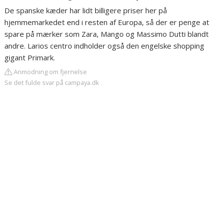
De spanske kæder har lidt billigere priser her på
hjemmemarkedet end i resten af Europa, så der er penge at
spare på mærker som Zara, Mango og Massimo Dutti blandt
andre. Larios centro indholder også den engelske shopping
gigant Primark.
Anmodning om fjernelse
Se det fulde svar på campaya.dk