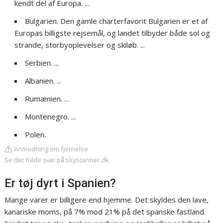
kendt del af Europa. ...
Bulgarien. Den gamle charterfavorit Bulgarien er et af
Europas billigste rejsemål, og landet tilbyder både sol og
strande, storbyoplevelser og skiløb. ...
Serbien. ...
Albanien. ...
Rumænien. ...
Montenegro. ...
Polen.
Anmodning om fjernelse
Se det fulde svar på skyscanner.dk
Er tøj dyrt i Spanien?
Mange varer er billigere end hjemme. Det skyldes den lave,
kanariske moms, på 7% mod 21% på det spanske fastland.