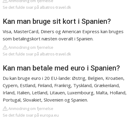
Anmodning om fjernelse
Se det fulde svar på albatros-travel.dk
Kan man bruge sit kort i Spanien?
Visa, MasterCard, Diners og American Express kan bruges
som betalingskort næsten overalt i Spanien.
Anmodning om fjernelse
Se det fulde svar på albatros-travel.dk
Kan man betale med euro i Spanien?
Du kan bruge euro i 20 EU-lande: Østrig, Belgien, Kroatien,
Cypern, Estland, Finland, Frankrig, Tyskland, Grækenland,
Irland, Italien, Letland, Litauen, Luxembourg, Malta, Holland,
Portugal, Slovakiet, Slovenien og Spanien.
Anmodning om fjernelse
Se det fulde svar på europa.eu