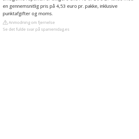
en gennemsnitlig pris på 4,53 euro pr. pakke, inklusive
punktafgifter og moms.
Anmodning om fjernelse
Se det fulde svar på spanienidag.es