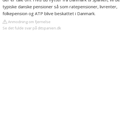
typiske danske pensioner så som ratepensioner, livrenter,
folkepension og ATP blive beskattet i Danmark.
Anmodning om fjernelse
Se det fulde svar på ditspanien.dk