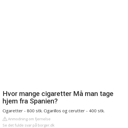
Hvor mange cigaretter Må man tage
hjem fra Spanien?
Cigaretter - 800 stk. Cigarillos og cerutter - 400 stk.
Anmodning om fjernelse
Se det fulde svar på borger.dk