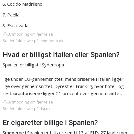
Cocido Madrileño. ...
Paella. ...
Escalivada.
Anmodning om fjernelse
Se det fulde svar på momondo.dk
Hvad er billigst Italien eller Spanien?
Spanien er billigst i Sydeuropa
lige under EU-gennemsnittet, mens priserne i Italien ligger
lige over gennemsnittet. Dyrest er Frankrig, hvor hotel- og
restaurantpriserne ligger 21 procent over gennemsnittet.
Anmodning om fjernelse
Se det fulde svar på dst.dk
Er cigaretter billige i Spanien?
Smøgerne i Spanien er billigere end i 13 af EU's 27 lande med