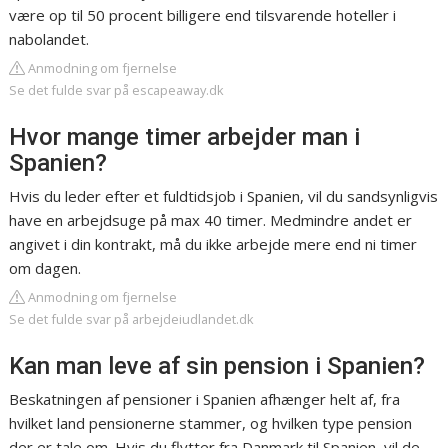
være op til 50 procent billigere end tilsvarende hoteller i
nabolandet.
Anmodning om fjernelse
Se det fulde svar på escapeaway.dk
Hvor mange timer arbejder man i
Spanien?
Hvis du leder efter et fuldtidsjob i Spanien, vil du sandsynligvis
have en arbejdsuge på max 40 timer. Medmindre andet er
angivet i din kontrakt, må du ikke arbejde mere end ni timer
om dagen.
Anmodning om fjernelse
Se det fulde svar på arbejdeiudlandet.dk
Kan man leve af sin pension i Spanien?
Beskatningen af pensioner i Spanien afhænger helt af, fra
hvilket land pensionerne stammer, og hvilken type pension
der er tale om. Hvis du flytter fra Danmark til Spanien, vil de