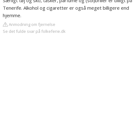
Særligt tøj og sko, tasker, parfume og (sol)briller er billigt på
Tenerife. Alkohol og cigaretter er også meget billigere end
hjemme.
Anmodning om fjernelse
Se det fulde svar på folkeferie.dk