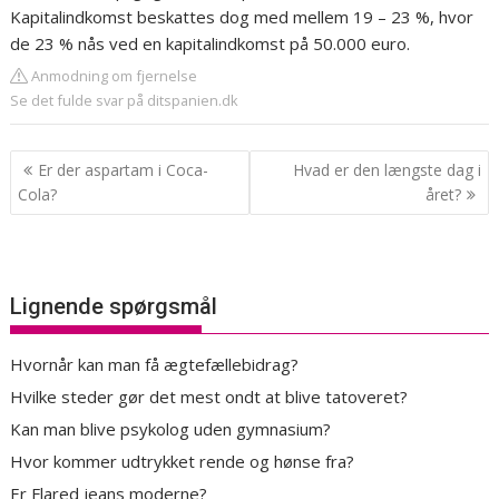
Kapitalindkomst beskattes dog med mellem 19 – 23 %, hvor
de 23 % nås ved en kapitalindkomst på 50.000 euro.
Anmodning om fjernelse
Se det fulde svar på ditspanien.dk
Indlægsnavigation
Er der aspartam i Coca-
Hvad er den længste dag i
Cola?
året?
Lignende spørgsmål
Hvornår kan man få ægtefællebidrag?
Hvilke steder gør det mest ondt at blive tatoveret?
Kan man blive psykolog uden gymnasium?
Hvor kommer udtrykket rende og hønse fra?
Er Flared jeans moderne?