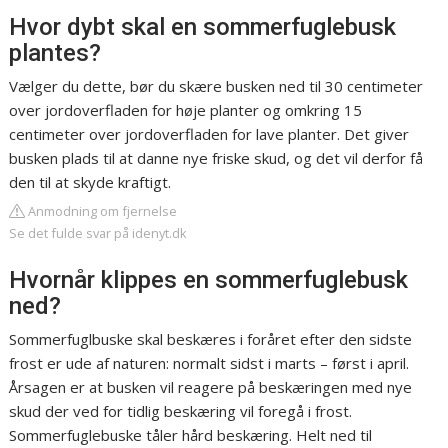
Hvor dybt skal en sommerfuglebusk
plantes?
Vælger du dette, bør du skære busken ned til 30 centimeter
over jordoverfladen for høje planter og omkring 15
centimeter over jordoverfladen for lave planter. Det giver
busken plads til at danne nye friske skud, og det vil derfor få
den til at skyde kraftigt.
Anmodning om fjernelse
Se det fulde svar på idenyt.dk
Hvornår klippes en sommerfuglebusk
ned?
Sommerfuglbuske skal beskæres i foråret efter den sidste
frost er ude af naturen: normalt sidst i marts – først i april.
Årsagen er at busken vil reagere på beskæringen med nye
skud der ved for tidlig beskæring vil foregå i frost.
Sommerfuglebuske tåler hård beskæring. Helt ned til