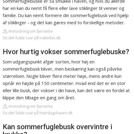
Sommerfuglebuske er så smukke i haven, og hvis du allerde
har en kan du nemt få flere eller lave stiklinger til venner og
familie. Du kan nemt formere din sommerfuglebusk ved hjælp
af stiklinger - og det kan gøres med to forskellige metoder.
Anmodning om fjernelse
Se det fulde svar på isabellas.dk
Hvor hurtig vokser sommerfuglebuske?
Som udgangspunkt afgør sorten, hvor høj en
sommerfuglebusk bliver, men beskæring kan også påvirke
størrelsen. Nogle bliver flere meter høje, mens andre kun
opnår en højde på 150 centimeter. Hvad end det er en stor
eller lille busk, der vokser i din have, kan det være en fordel at
klippe den tilbage en gang om året.
Anmodning om fjernelse
Se det fulde svar på hverdagshaven.dk
Kan sommerfuglebusk overvintre i