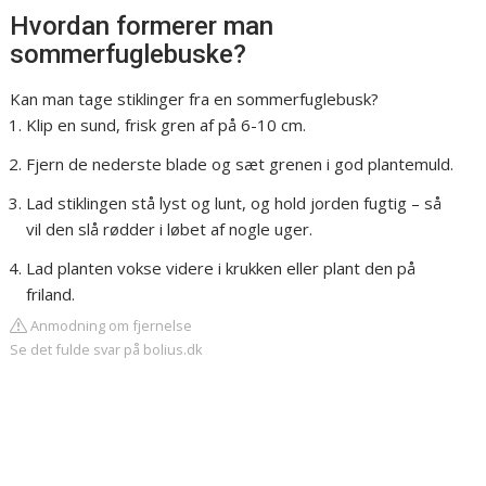
Hvordan formerer man
sommerfuglebuske?
Kan man tage stiklinger fra en sommerfuglebusk?
Klip en sund, frisk gren af på 6-10 cm.
Fjern de nederste blade og sæt grenen i god plantemuld.
Lad stiklingen stå lyst og lunt, og hold jorden fugtig – så
vil den slå rødder i løbet af nogle uger.
Lad planten vokse videre i krukken eller plant den på
friland.
Anmodning om fjernelse
Se det fulde svar på bolius.dk