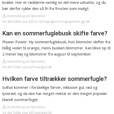
krukke. Her er rødderne nemlig en del mere udsatte, og du
bør derfor rykke den så fri fra frosten som muligt.
Anmodning om fjernelse
Se det fulde svar på xn--tyrsbjerglund-anlgsgartner-gjc.dk
Kan en sommerfuglebusk skifte farve?
Flower Power. Ny sommerfuglebusk, hvis blomster skifter fra
blålig violet til orange, mens busken blomstrer. Kan blive op til
2 meter høj og blomstrer fra august til september.
Anmodning om fjernelse
Se det fulde svar på haveglad.dk
Hvilken farve tiltrækker sommerfugle?
Solhat kommer i forskellige farver, inklusive gul, rød og
lyserød, og da den har meget nektar er den meget populær
blandt sommerfugle.
Anmodning om fjernelse
Se det fulde svar på haveglad.dk