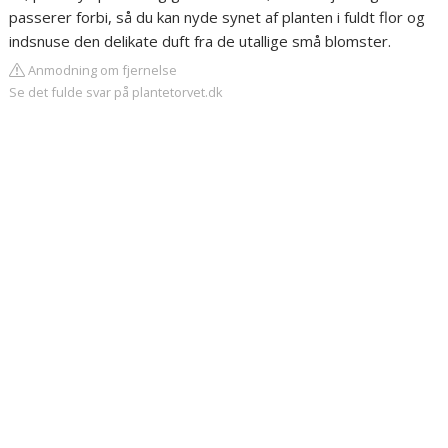
passerer forbi, så du kan nyde synet af planten i fuldt flor og
indsnuse den delikate duft fra de utallige små blomster.
Anmodning om fjernelse
Se det fulde svar på plantetorvet.dk