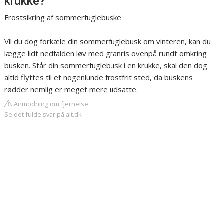
krukke?
Frostsikring af sommerfuglebuske
Vil du dog forkæle din sommerfuglebusk om vinteren, kan du
lægge lidt nedfalden løv med granris ovenpå rundt omkring
busken. Står din sommerfuglebusk i en krukke, skal den dog
altid flyttes til et nogenlunde frostfrit sted, da buskens
rødder nemlig er meget mere udsatte.
Anmodning om fjernelse
Se det fulde svar på alt.dk