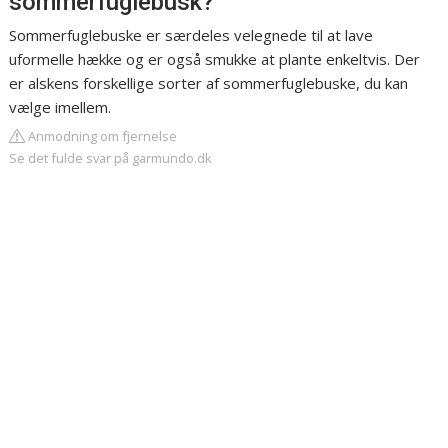
sommerfuglebusk?
Sommerfuglebuske er særdeles velegnede til at lave
uformelle hække og er også smukke at plante enkeltvis. Der
er alskens forskellige sorter af sommerfuglebuske, du kan
vælge imellem.
Anmodning om fjernelse
Se det fulde svar på garmundo.dk