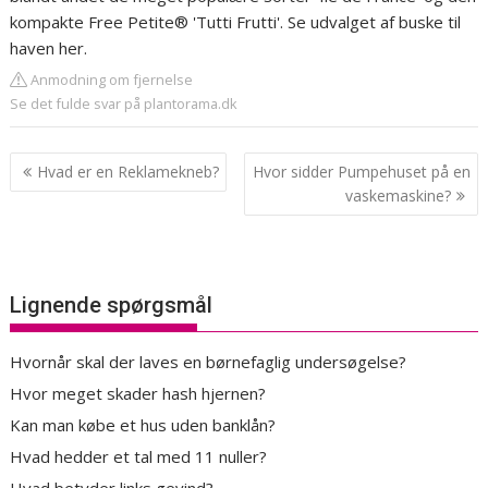
kompakte Free Petite® 'Tutti Frutti'. Se udvalget af buske til
haven her.
Anmodning om fjernelse
Se det fulde svar på plantorama.dk
Indlægsnavigation
Hvad er en Reklamekneb?
Hvor sidder Pumpehuset på en
vaskemaskine?
Lignende spørgsmål
Hvornår skal der laves en børnefaglig undersøgelse?
Hvor meget skader hash hjernen?
Kan man købe et hus uden banklån?
Hvad hedder et tal med 11 nuller?