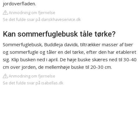
jordoverfladen.
Anmodning om fjernelse
Se det fulde svar på danskhaveservice.dk
Kan sommerfuglebusk tåle tørke?
Sommerfuglebusk, Buddleja davidii, tiltrækker masser af bier
og sommerfugle og tåler en del tørke, efter den har etableret
sig. Klip busken ned i april. De høje buske skæres ned til 30-40
cm over jorden, de mellemhøje buske til 20-30 cm.
Anmodning om fjernelse
Se det fulde svar på isabellas.dk