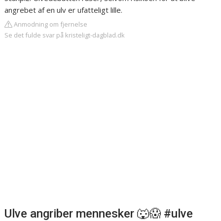
angrebet af en ulv er ufatteligt lille.
Anmodning om fjernelse
Se det fulde svar på kristeligt-dagblad.dk
Ulve angriber mennesker 🐺😱 #ulve