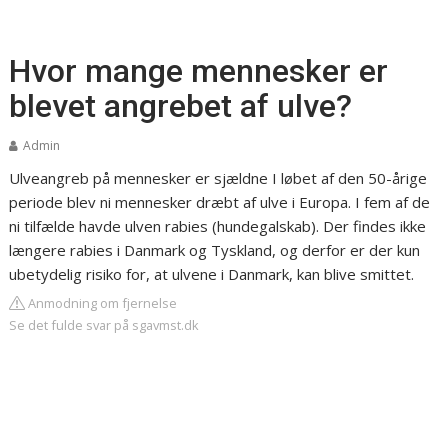
Hvor mange mennesker er
blevet angrebet af ulve?
Admin
Ulveangreb på mennesker er sjældne
I løbet af den 50-årige
periode blev ni mennesker dræbt af ulve i Europa. I fem af de
ni tilfælde havde ulven rabies (hundegalskab). Der findes ikke
længere rabies i Danmark og Tyskland, og derfor er der kun
ubetydelig risiko for, at ulvene i Danmark, kan blive smittet.
Anmodning om fjernelse
Se det fulde svar på sgavmst.dk