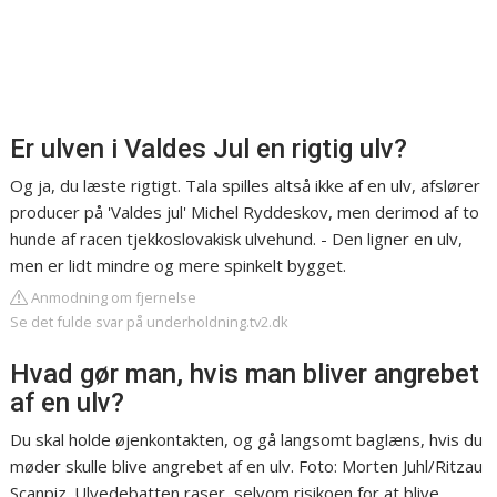
Er ulven i Valdes Jul en rigtig ulv?
Og ja, du læste rigtigt. Tala spilles altså ikke af en ulv, afslører
producer på 'Valdes jul' Michel Ryddeskov, men derimod af to
hunde af racen tjekkoslovakisk ulvehund. - Den ligner en ulv,
men er lidt mindre og mere spinkelt bygget.
Anmodning om fjernelse
Se det fulde svar på underholdning.tv2.dk
Hvad gør man, hvis man bliver angrebet
af en ulv?
Du skal holde øjenkontakten, og gå langsomt baglæns, hvis du
møder skulle blive angrebet af en ulv. Foto: Morten Juhl/Ritzau
Scanpiz. Ulvedebatten raser, selvom risikoen for at blive