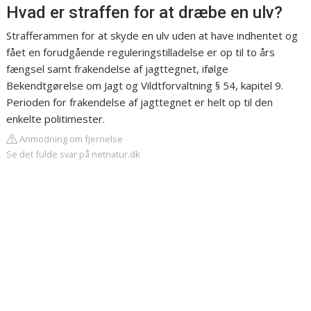
Hvad er straffen for at dræbe en ulv?
Strafferammen for at skyde en ulv uden at have indhentet og
fået en forudgående reguleringstilladelse er op til to års
fængsel samt frakendelse af jagttegnet, ifølge
Bekendtgørelse om Jagt og Vildtforvaltning § 54, kapitel 9.
Perioden for frakendelse af jagttegnet er helt op til den
enkelte politimester.
Anmodning om fjernelse
Se det fulde svar på netnatur.dk