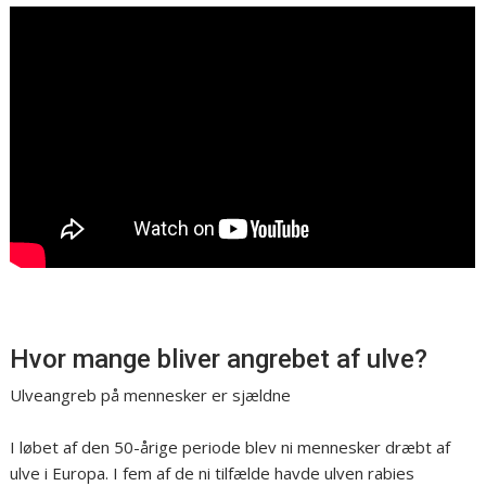
Hvor mange bliver angrebet af ulve?
Ulveangreb på mennesker er sjældne
I løbet af den 50-årige periode blev ni mennesker dræbt af
ulve i Europa. I fem af de ni tilfælde havde ulven rabies