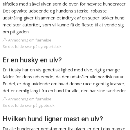
tilfælles med såvel ulven som de oven for nævnte hunderacer.
Det opvakte udseende og hundens stærke, robuste
udstråling giver tilsammen et indtryk af en super lækker hund
med stor autoritet, som vil kunne få de fleste til at vende sig
om på gaden.
Anmodning om fjernelse
Se det fulde svar på dyreportal.dk
Er en husky en ulv?
En Husky har en vis genetisk lighed med ulve, rigtig mange
falder for dens udseende, da den udstråler vild nordisk natur.
En del, er dog uvidende om hvad denne race egentlig kræver,
det er nemlig langt fra en hund for alle, den har sine særheder.
Anmodning om fjernelse
Se det fulde svar på gipote.dk
Hvilken hund ligner mest en ulv?
Da alle hunderacer nedstammer fra ulven, er der i dag mange