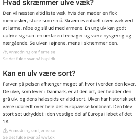
Hvad skræmmer ulve væk?
Den vil næsten altid liste væk, hvis den møder en flok
mennesker, store som små. Skræm eventuelt ulven væk ved
at larme, råbe og slå ud med armene. En ung ulv kan godt
opføre sig som en uerfaren teenager og være nysgerrig og
nærgående. Se ulven i øjnene, mens I skræmmer den.
Anmodning om fjernelse
Se det fulde svar på bupl.dk
Kan en ulv være sort?
Farven på pelsen afhænger meget af, hvor i verden den lever.
De ulve, som lever i Danmark, er af den art, der hedder den
grå ulv, og dens halespids er altid sort. Ulven har historisk set
være udbredt over hele det europæiske kontinent. Den blev
stort set udryddet i den vestlige del af Europa i løbet af det
18.
Anmodning om fjernelse
Se det fulde svar på wwf.dk