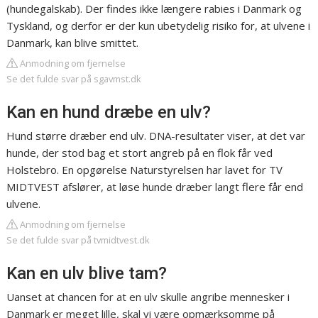
(hundegalskab). Der findes ikke længere rabies i Danmark og
Tyskland, og derfor er der kun ubetydelig risiko for, at ulvene i
Danmark, kan blive smittet.
Anmodning om fjernelse
Se det fulde svar på sgavmst.dk
Kan en hund dræbe en ulv?
Hund større dræber end ulv. DNA-resultater viser, at det var
hunde, der stod bag et stort angreb på en flok får ved
Holstebro. En opgørelse Naturstyrelsen har lavet for TV
MIDTVEST afslører, at løse hunde dræber langt flere får end
ulvene.
Anmodning om fjernelse
Se det fulde svar på tvmidtvest.dk
Kan en ulv blive tam?
Uanset at chancen for at en ulv skulle angribe mennesker i
Danmark er meget lille, skal vi være opmærksomme på