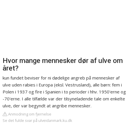
Hvor mange mennesker dør af ulve om
året?
kun fundet beviser for ni dødelige angreb på mennesker af
ulve uden rabies i Europa (eksl. Vestrusland), alle børn: fem i
Polen i 1937 og fire i Spanien i to perioder i hhv. 1950'erne og
-70'erne. I alle tilfælde var der tilsyneladende tale om enkelte
ulve, der var begyndt at angribe mennesker.
Anmodning om fjernelse
Se det fulde svar på ulveidanmark.ku.dk