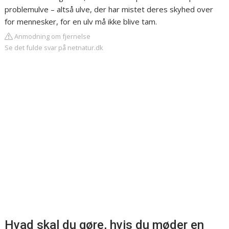
problemulve – altså ulve, der har mistet deres skyhed over
for mennesker, for en ulv må ikke blive tam.
Anmodning om fjernelse
Se det fulde svar på netnatur.dk
Hvad skal du gøre, hvis du møder en