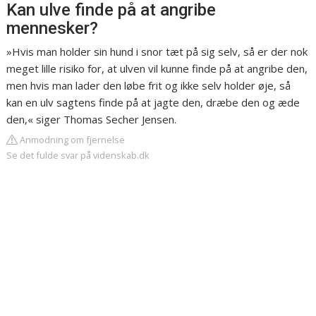
Kan ulve finde på at angribe
mennesker?
»Hvis man holder sin hund i snor tæt på sig selv, så er der nok
meget lille risiko for, at ulven vil kunne finde på at angribe den,
men hvis man lader den løbe frit og ikke selv holder øje, så
kan en ulv sagtens finde på at jagte den, dræbe den og æde
den,« siger Thomas Secher Jensen.
Anmodning om fjernelse
Se det fulde svar på videnskab.dk