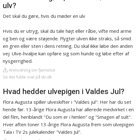
ulv?
Det skal du gøre, hvis du møder en ulv
Hvis du er utryg, skal du tale højt eller råbe, vifte med arme
og ben og være støjende. Flygter ulven ikke straks, så smid
en gren eller sten i dens retning. Du skal ikke løbe den anden
vej: Ulve-hvalpe kan opføre sig som hunde og løbe efter af
nysgerrighed.
Anmodning om fjernelse
Se det fulde svar på dn.dk
Hvad hedder ulvepigen i Valdes Jul?
Flora Augusta spiller ulveskifter i "Valdes jul": Her har du set
hende før. 13-årige Flora Augusta har allerede medvirket i en
del film, heriblandt "Du som er i himlen" og "Smagen af sult".
Hver aften toner 13-årige Flora Augusta frem som ulvepigen
Tala i TV 2s julekalender "Valdes Jul".