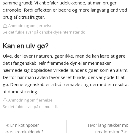
samme grund). Vi anbefaler udelukkende, at man bruger
citronolie, fordi effekten er bedre og mere langvarig end ved
brug af citrusfrugter.
Anmodning om fjernelse
Se det fulde svar på danske-dyreinternater.dk
Kan en ulv gø?
Ulve, der lever i naturen, gøer ikke, men de kan lære at gøre
det i fangenskab. Når fremmede dyr eller mennesker
nærmede sig bopladsen virkede hundens gøen som en alarm.
Derfor har man i avlen favoriseret hunde, der var gode til at
gø. Denne egenskab er altså fremavlet og dermed et resultat
af domesticering.
Anmodning om fjernelse
Se det fulde svar på natmus.dk
Indlægsnavigation
Er nikotinposer
Hvor lang rækker mit
kræftfremkaldende?
ungdomskort?