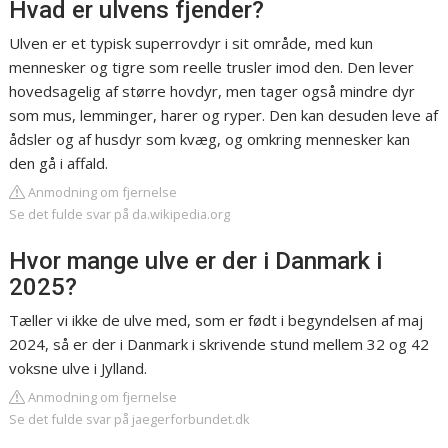
Hvad er ulvens fjender?
Ulven er et typisk superrovdyr i sit område, med kun
mennesker og tigre som reelle trusler imod den. Den lever
hovedsagelig af større hovdyr, men tager også mindre dyr
som mus, lemminger, harer og ryper. Den kan desuden leve af
ådsler og af husdyr som kvæg, og omkring mennesker kan
den gå i affald.
Anmodning om fjernelse
Se det fulde svar på da.wikipedia.org
Hvor mange ulve er der i Danmark i
2025?
Tæller vi ikke de ulve med, som er født i begyndelsen af maj
2024, så er der i Danmark i skrivende stund mellem 32 og 42
voksne ulve i Jylland.
Anmodning om fjernelse
Se det fulde svar på jaegerforbundet.dk