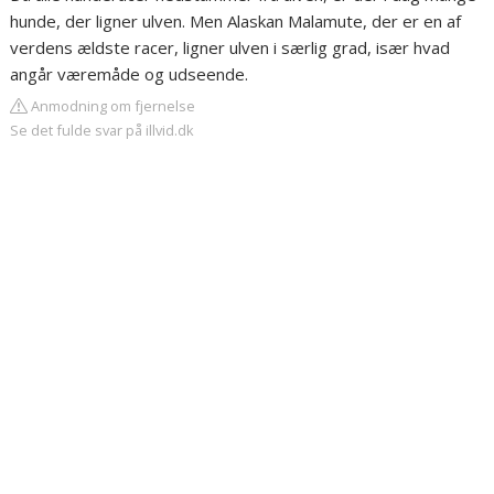
hunde, der ligner ulven. Men Alaskan Malamute, der er en af
verdens ældste racer, ligner ulven i særlig grad, især hvad
angår væremåde og udseende.
Anmodning om fjernelse
Se det fulde svar på illvid.dk