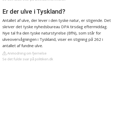
Er der ulve i Tyskland?
Antallet af ulve, der lever i den tyske natur, er stigende. Det
skriver det tyske nyhedsbureau DPA tirsdag eftermiddag.
Nye tal fra den tyske naturstyrelse (BfN), som står for
ulveovervågningen i Tyskland, viser en stigning på 262 i
antallet af fundne ulve.
Anmodning om fjernelse
Se det fulde svar på politiken.dk