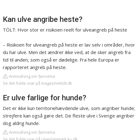
Kan ulve angribe heste?
TÖLT: Hvor stor er risikoen reelt for ulveangreb på heste
– Risikoen for ulveangreb på heste er lav selv i områder, hvor
du har ulve. Men det ændrer ikke ved, at de sker angreb fra
tid til anden, som også er dødelige. Fra hele Europa er
rapporteret angreb på heste.
Anmodning om fjernelse
Se det fulde svar på magasinettolt.dk
Er ulve farlige for hunde?
Det er ikke kun territoriehævdende ulve, som angriber hunde;
strejfere kan også gøre det. De fleste ulve i Sverige angriber
dog aldrig hunde.
Anmodning om fjernelse
Se det fulde svar på ulveidanmark.ku.dk