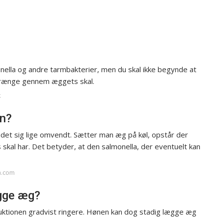
nella og andre tarmbakterier, men du skal ikke begynde at
n trænge gennem æggets skal.
k
en?
 det sig lige omvendt. Sætter man æg på køl, opstår der
skal har. Det betyder, at den salmonella, der eventuelt kan
a.com
ægge æg?
duktionen gradvist ringere. Hønen kan dog stadig lægge æg