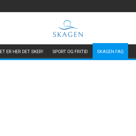
ET ER HER DET SKER!
SPORT OG FRITID
SKAGEN FAQ