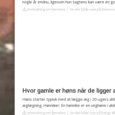
nogle år endnu, ligesom hun sagtens kan være en g
Anmodning om fjernelse
Se det fulde svar på stevns
Hvor gamle er høns når de ligger
Høns starter typisk med at lægge æg i 20-ugers ald
æglægning. Hønniker: En hønnike er en unghøne i al
Anmodning om fjernelse
Se det fulde svar på bangs.d