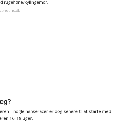
od rugehøne/kyllingemor.
racehoens.dk
 æg?
eren – nogle hønseracer er dog senere til at starte med
deren 16-18 uger.
k