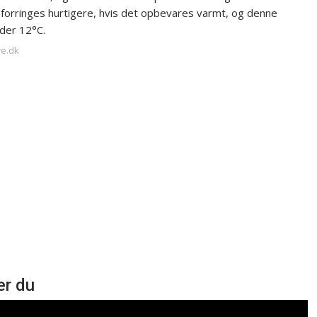
forringes hurtigere, hvis det opbevares varmt, og denne
der 12°C.
re.dk
er du