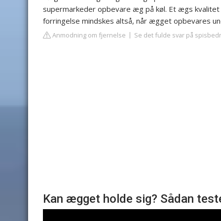
supermarkeder opbevare æg på køl. Et ægs kvalitet 
forringelse mindskes altså, når ægget opbevares un
Anmodning om fjernelse
Se det fulde svar på spisbed
Kan ægget holde sig? Sådan test