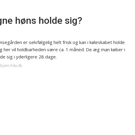
gne høns holde sig?
segården er selvfølgelig helt frisk og kan i køleskabet holde
og her vil holdbarheden være ca. 1 måned. De æg man køber i
de sig i yderligere 28 dage.
ebyen-54a.dk