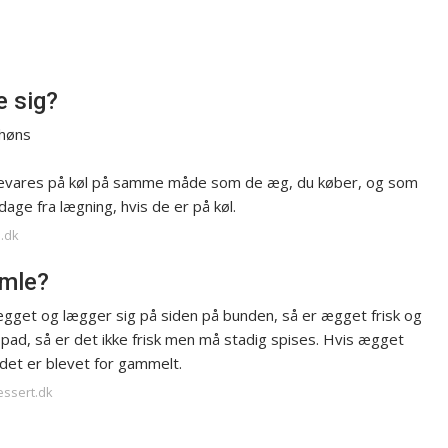
e sig?
 høns
bevares på køl på samme måde som de æg, du køber, og som
ge fra lægning, hvis de er på køl.
e.dk
amle?
ægget og lægger sig på siden på bunden, så er ægget frisk og
 opad, så er det ikke frisk men må stadig spises. Hvis ægget
 det er blevet for gammelt.
essert.dk