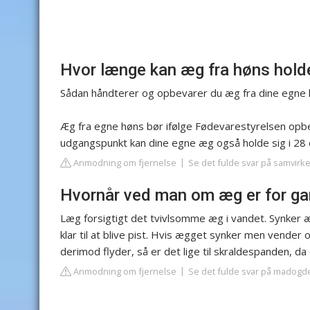
Hvor længe kan æg fra høns hold
Sådan håndterer og opbevarer du æg fra dine egne
Æg fra egne høns bør ifølge Fødevarestyrelsen op
udgangspunkt kan dine egne æg også holde sig i 28 da
Anmodning om fjernelse
Se det fulde svar på samvirk
Hvornår ved man om æg er for g
Læg forsigtigt det tvivlsomme æg i vandet. Synker 
klar til at blive pist. Hvis ægget synker men vender
derimod flyder, så er det lige til skraldespanden, da
Anmodning om fjernelse
Se det fulde svar på madogd