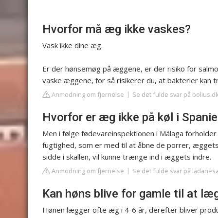
Hvorfor må æg ikke vaskes?
Vask ikke dine æg.
Er der hønsemøg på æggene, er der risiko for salmo
vaske æggene, for så risikerer du, at bakterier ka
Anmodning om fjernelse
Se det fulde svar på bolius.d
Hvorfor er æg ikke på køl i Spani
Men i følge fødevareinspektionen i Málaga forholder
fugtighed, som er med til at åbne de porrer, æggets 
sidde i skallen, vil kunne trænge ind i æggets indre.
Anmodning om fjernelse
Se det fulde svar på ladanes
Kan høns blive for gamle til at l
Hønen lægger ofte æg i 4-6 år, derefter bliver pro