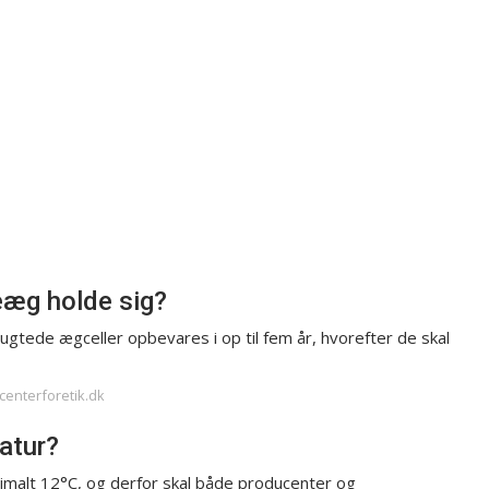
eæg holde sig?
gtede ægceller opbevares i op til fem år, hvorefter de skal
tcenterforetik.dk
atur?
imalt 12°C, og derfor skal både producenter og