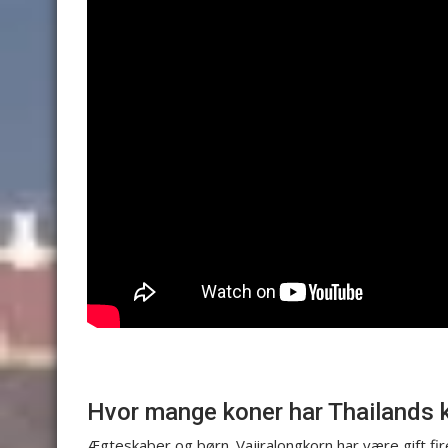
Hvor mange koner har Thailands 
Ægteskaber og børn. Vajiralongkorn har være gift fi