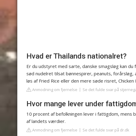
Hvad er Thailands nationalret?
Er du udstyret med sarte, danske smagsløg kan du fx 
sød nudelret tilsat bønnespirer, peanuts, forårsløg, 
løs af Fried Rice eller den mere søde risret, Chicken
Anmodning om fjernelse
Se det fulde svar på stjerneg
Hvor mange lever under fattigdo
10 procent af befolkningen lever i fattigdom, mens b
af landets værdier.
Anmodning om fjernelse
Se det fulde svar på dr.dk