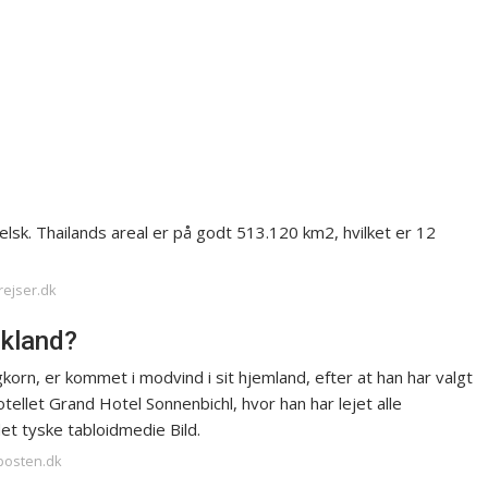
elsk. Thailands areal er på godt 513.120 km2, hvilket er 12
rejser.dk
skland?
orn, er kommet i modvind i sit hjemland, efter at han har valgt
otellet Grand Hotel Sonnenbichl, hvor han har lejet alle
et tyske tabloidmedie Bild.
-posten.dk