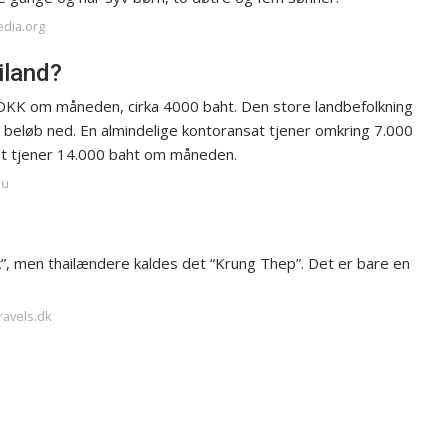
edia.org
iland?
 DKK om måneden, cirka 4000 baht. Den store landbefolkning
 beløb ned. En almindelige kontoransat tjener omkring 7.000
t tjener 14.000 baht om måneden.
nu
”, men thailændere kaldes det “Krung Thep”. Det er bare en
ravels.dk