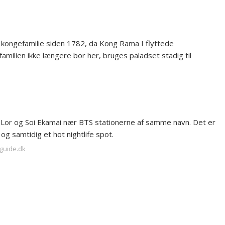
 kongefamilie siden 1782, da Kong Rama I flyttede
milien ikke længere bor her, bruges paladset stadig til
Lor og Soi Ekamai nær BTS stationerne af samme navn. Det er
g samtidig et hot nightlife spot.
kguide.dk