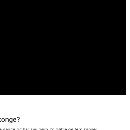
konge?
re gange og har syv børn, to døtre og fem sønner.