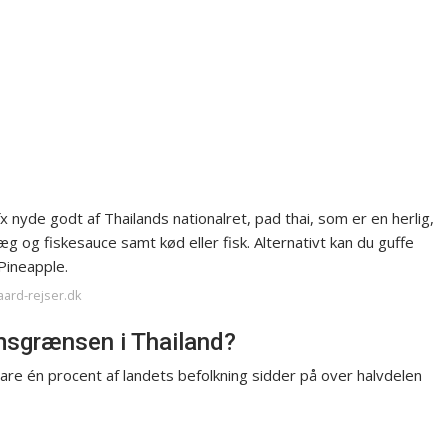
nyde godt af Thailands nationalret, pad thai, som er en herlig,
æg og fiskesauce samt kød eller fisk. Alternativt kan du guffe
 Pineapple.
aard-rejser.dk
msgrænsen i Thailand?
are én procent af landets befolkning sidder på over halvdelen