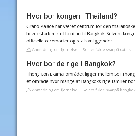
Hvor bor kongen i Thailand?
Grand Palace har været centrum for den thailandske
hovedstaden fra Thonburi til Bangkok. Selvom kongefa
officielle ceremonier og statsanliggender.
Anmodning om fjernelse
Se det fulde svar på cpt.dk
Hvor bor de rige i Bangkok?
Thong Lor/Ekamai området ligger mellem Soi Thong 
et område hvor mange af Bangkoks rige familier bor o
Anmodning om fjernelse
Se det fulde svar på bangko