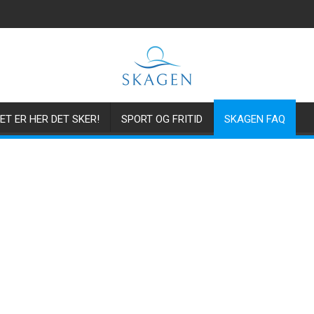
ET ER HER DET SKER!
SPORT OG FRITID
SKAGEN FAQ