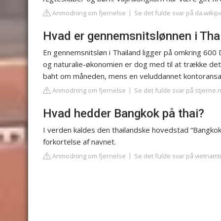
Anmodning om fjernelse
Se det fulde svar på da.wikip
Hvad er gennemsnitslønnen i Tha
En gennemsnitsløn i Thailand ligger på omkring 600
og naturalie-økonomien er dog med til at trække det
baht om måneden, mens en veluddannet kontoransa
Anmodning om fjernelse
Se det fulde svar på stjerne.
Hvad hedder Bangkok på thai?
I verden kaldes den thailandske hovedstad “Bangkok
forkortelse af navnet.
Anmodning om fjernelse
Se det fulde svar på vietnamt