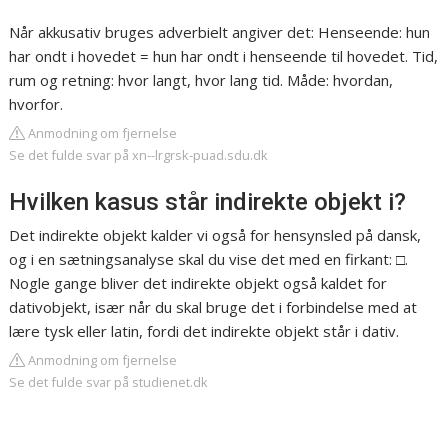
Når akkusativ bruges adverbielt angiver det: Henseende: hun
har ondt i hovedet = hun har ondt i henseende til hovedet. Tid,
rum og retning: hvor langt, hvor lang tid. Måde: hvordan,
hvorfor.
Anmodning om fjernelse
Se det fulde svar på xn--lrgrsk-puad.sdu.dk
Hvilken kasus står indirekte objekt i?
Det indirekte objekt kalder vi også for hensynsled på dansk,
og i en sætningsanalyse skal du vise det med en firkant: □.
Nogle gange bliver det indirekte objekt også kaldet for
dativobjekt, især når du skal bruge det i forbindelse med at
lære tysk eller latin, fordi det indirekte objekt står i dativ.
Anmodning om fjernelse
Se det fulde svar på studienet.dk