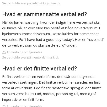
Se det fulde svar på getitright.systime.dk
Hvad er sammensatte verballed?
Når du har en sætning, hvori der indgår flere verber, så skal
du huske på, at verballed kan bestå af både hovedverbum +
hjælpeverbum/modalverbum. Dette kaldes for sammensat
verballed. Fx ”I have had a good day today”. Her er ”have had”
de to verber, som du skal sætte et “o” under.
Anmodning om fjernelse
Se det fulde svar på mentordanmark.dk
Hvad er det finitte verballed?
Et finit verbum er en verbalform, der står som styrende
verballed i sætningen. Det finitte verbum er således en finit
form af et verbum. I de fleste syntetiske sprog vil det finitte
verbum være bøjet i tid, modus, person og tal, men også
imperativ er en finit form.
Anmodning om fjernelse