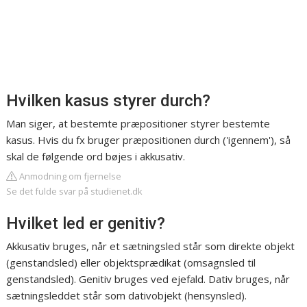
Hvilken kasus styrer durch?
Man siger, at bestemte præpositioner styrer bestemte
kasus. Hvis du fx bruger præpositionen durch ('igennem'), så
skal de følgende ord bøjes i akkusativ.
Anmodning om fjernelse
Se det fulde svar på studienet.dk
Hvilket led er genitiv?
Akkusativ bruges, når et sætningsled står som direkte objekt
(genstandsled) eller objektsprædikat (omsagnsled til
genstandsled). Genitiv bruges ved ejefald. Dativ bruges, når
sætningsleddet står som dativobjekt (hensynsled).