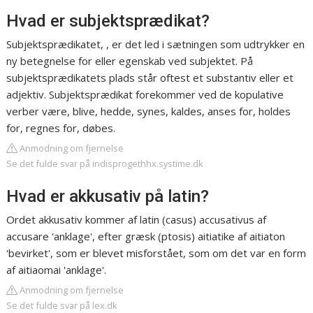
Hvad er subjektsprædikat?
Subjektsprædikatet, , er det led i sætningen som udtrykker en
ny betegnelse for eller egenskab ved subjektet. På
subjektsprædikatets plads står oftest et substantiv eller et
adjektiv. Subjektsprædikat forekommer ved de kopulative
verber være, blive, hedde, synes, kaldes, anses for, holdes
for, regnes for, døbes.
Anmodning om fjernelse
Se det fulde svar på indisprogethhx.systime.dk
Hvad er akkusativ på latin?
Ordet akkusativ kommer af latin (casus) accusativus af
accusare 'anklage', efter græsk (ptosis) aitiatike af aitiaton
'bevirket', som er blevet misforstået, som om det var en form
af aitiaomai 'anklage'.
Anmodning om fjernelse
Se det fulde svar på lex.dk