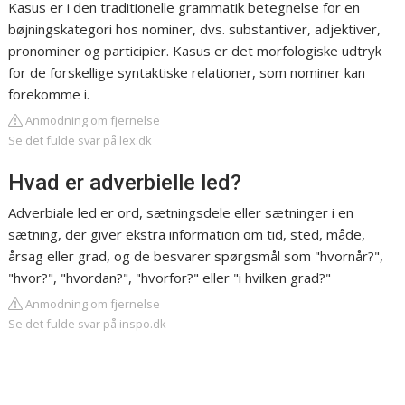
Kasus er i den traditionelle grammatik betegnelse for en
bøjningskategori hos nominer, dvs. substantiver, adjektiver,
pronominer og participier. Kasus er det morfologiske udtryk
for de forskellige syntaktiske relationer, som nominer kan
forekomme i.
Anmodning om fjernelse
Se det fulde svar på lex.dk
Hvad er adverbielle led?
Adverbiale led er ord, sætningsdele eller sætninger i en
sætning, der giver ekstra information om tid, sted, måde,
årsag eller grad, og de besvarer spørgsmål som "hvornår?",
"hvor?", "hvordan?", "hvorfor?" eller "i hvilken grad?"
Anmodning om fjernelse
Se det fulde svar på inspo.dk