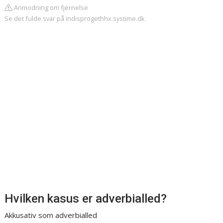
Anmodning om fjernelse
Se det fulde svar på indisprogethhx.systime.dk
Hvilken kasus er adverbialled?
Akkusativ som adverbialled