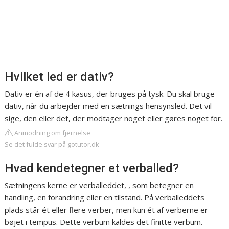
Hvilket led er dativ?
Dativ er én af de 4 kasus, der bruges på tysk. Du skal bruge
dativ, når du arbejder med en sætnings hensynsled. Det vil
sige, den eller det, der modtager noget eller gøres noget for.
Anmodning om fjernelse
Se det fulde svar på gotutor.dk
Hvad kendetegner et verballed?
Sætningens kerne er verballeddet, , som betegner en
handling, en forandring eller en tilstand. På verballeddets
plads står ét eller flere verber, men kun ét af verberne er
bøjet i tempus. Dette verbum kaldes det finitte verbum.