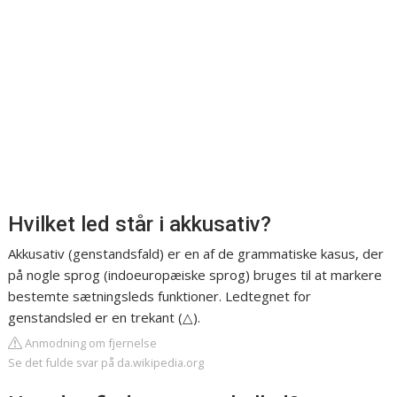
Hvilket led står i akkusativ?
Akkusativ (genstandsfald) er en af de grammatiske kasus, der
på nogle sprog (indoeuropæiske sprog) bruges til at markere
bestemte sætningsleds funktioner. Ledtegnet for
genstandsled er en trekant (△).
Anmodning om fjernelse
Se det fulde svar på da.wikipedia.org