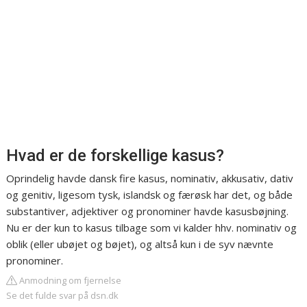
Hvad er de forskellige kasus?
Oprindelig havde dansk fire kasus, nominativ, akkusativ, dativ
og genitiv, ligesom tysk, islandsk og færøsk har det, og både
substantiver, adjektiver og pronominer havde kasusbøjning.
Nu er der kun to kasus tilbage som vi kalder hhv. nominativ og
oblik (eller ubøjet og bøjet), og altså kun i de syv nævnte
pronominer.
Anmodning om fjernelse
Se det fulde svar på dsn.dk