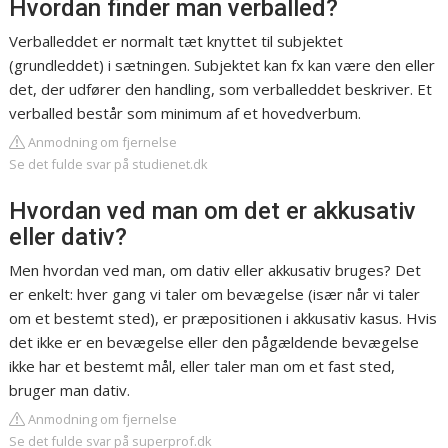
Hvordan finder man verballed?
Verballeddet er normalt tæt knyttet til subjektet
(grundleddet) i sætningen. Subjektet kan fx kan være den eller
det, der udfører den handling, som verballeddet beskriver. Et
verballed består som minimum af et hovedverbum.
Anmodning om fjernelse
Se det fulde svar på studienet.dk
Hvordan ved man om det er akkusativ
eller dativ?
Men hvordan ved man, om dativ eller akkusativ bruges? Det
er enkelt: hver gang vi taler om bevægelse (især når vi taler
om et bestemt sted), er præpositionen i akkusativ kasus. Hvis
det ikke er en bevægelse eller den pågældende bevægelse
ikke har et bestemt mål, eller taler man om et fast sted,
bruger man dativ.
Anmodning om fjernelse
Se det fulde svar på superprof.dk