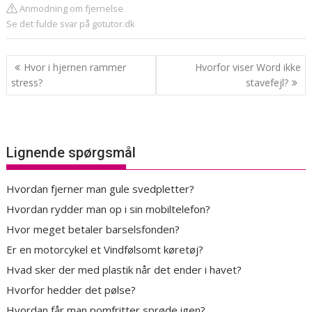
Anmodning om fjernelse
Se det fulde svar på gotutor.dk
Indlægsnavigation
Hvor i hjernen rammer
Hvorfor viser Word ikke
stress?
stavefejl?
Lignende spørgsmål
Hvordan fjerner man gule svedpletter?
Hvordan rydder man op i sin mobiltelefon?
Hvor meget betaler barselsfonden?
Er en motorcykel et Vindfølsomt køretøj?
Hvad sker der med plastik når det ender i havet?
Hvorfor hedder det pølse?
Hvordan får man pomfritter sprøde igen?