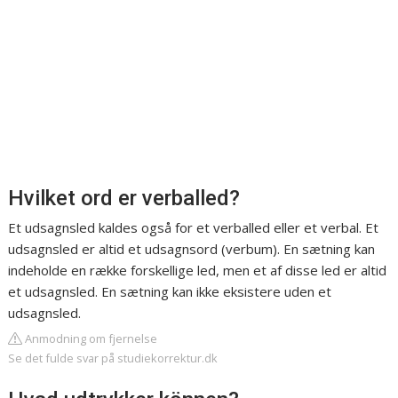
Hvilket ord er verballed?
Et udsagnsled kaldes også for et verballed eller et verbal. Et
udsagnsled er altid et udsagnsord (verbum). En sætning kan
indeholde en række forskellige led, men et af disse led er altid
et udsagnsled. En sætning kan ikke eksistere uden et
udsagnsled.
Anmodning om fjernelse
Se det fulde svar på studiekorrektur.dk