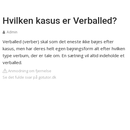
Hvilken kasus er Verballed?
Admin
Verballed (verber) skal som det eneste ikke bøjes efter
kasus, men har deres helt egen bøjningsform alt efter hvilken
type verbum, der er tale om. En sætning vil altid indeholde et
verballed.
Anmodning om fjernelse
Se det fulde svar på gotutor.dk