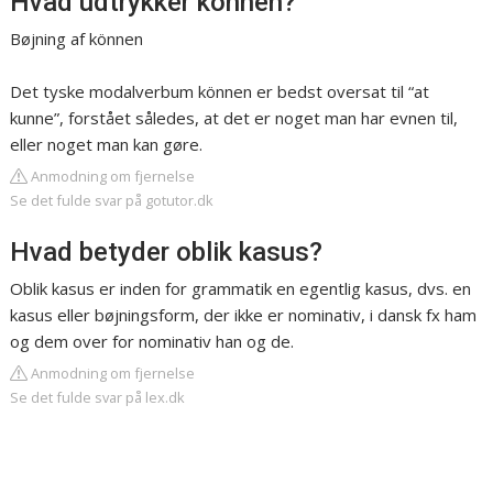
Hvad udtrykker können?
Bøjning af können
Det tyske modalverbum können er bedst oversat til “at
kunne”, forstået således, at det er noget man har evnen til,
eller noget man kan gøre.
Anmodning om fjernelse
Se det fulde svar på gotutor.dk
Hvad betyder oblik kasus?
Oblik kasus er inden for grammatik en egentlig kasus, dvs. en
kasus eller bøjningsform, der ikke er nominativ, i dansk fx ham
og dem over for nominativ han og de.
Anmodning om fjernelse
Se det fulde svar på lex.dk