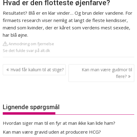
Hvad er den flotteste øjenfarve?
Resultatet? Blå er en klar vinder… Og brun deler vandene. For
firmaets research viser nemlig at langt de fleste kendisser,
mænd som kvinder, der er kåret som verdens mest sexede,
har blå øjne.
Anmodning om fjernelse
Se det fulde svar på alt.dk
Indlægsnavigation
Hvad får kalium til at stige?
Kan man være gudmor til
flere?
Lignende spørgsmål
Hvordan siger man til en fyr at man ikke kan lide ham?
Kan man være gravid uden at producere HCG?