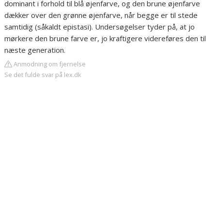
dominant i forhold til blå øjenfarve, og den brune øjenfarve
dækker over den grønne øjenfarve, når begge er til stede
samtidig (såkaldt epistasi). Undersøgelser tyder på, at jo
mørkere den brune farve er, jo kraftigere videreføres den til
næste generation.
Anmodning om fjernelse
Se det fulde svar på lex.dk