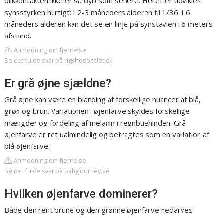
blikkontakten ikke er så dyb som senere. Herefter udvikles
synsstyrken hurtigt: I 2-3 måneders alderen til 1/36. I 6
måneders alderen kan det se en linje på synstavlen i 6 meters
afstand.
Anmodning om fjernelse
Se det fulde svar på rigshospitalet.dk
Er grå øjne sjældne?
Grå øjne kan være en blanding af forskellige nuancer af blå,
grøn og brun. Variationen i øjenfarve skyldes forskellige
mængder og fordeling af melanin i regnbuehinden. Grå
øjenfarve er ret ualmindelig og betragtes som en variation af
blå øjenfarve.
Anmodning om fjernelse
Se det fulde svar på babyjourney.se
Hvilken øjenfarve dominerer?
Både den rent brune og den grønne øjenfarve nedarves