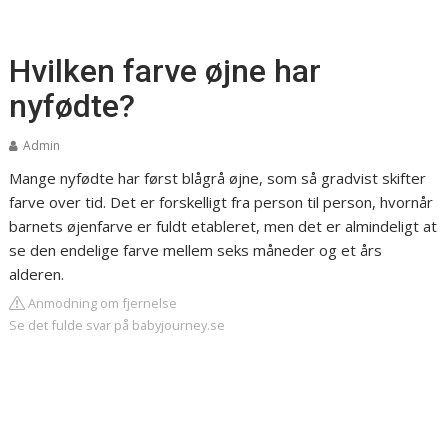
Hvilken farve øjne har
nyfødte?
Admin
Mange nyfødte har først blågrå øjne, som så gradvist skifter
farve over tid. Det er forskelligt fra person til person, hvornår
barnets øjenfarve er fuldt etableret, men det er almindeligt at
se den endelige farve mellem seks måneder og et års
alderen.
Anmodning om fjernelse
Se det fulde svar på babyjourney.se