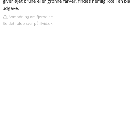
giver øjet brune eller grønne farver, findes nemlig ikke i en blå
udgave.
Anmodning om fjernelse
Se det fulde svar på illvid.dk