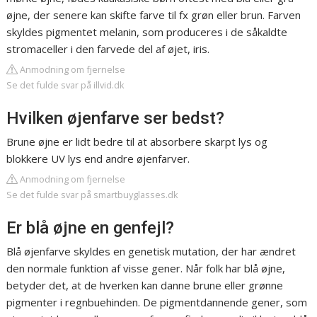
øjne, der senere kan skifte farve til fx grøn eller brun. Farven
skyldes pigmentet melanin, som produceres i de såkaldte
stromaceller i den farvede del af øjet, iris.
Anmodning om fjernelse
Se det fulde svar på illvid.dk
Hvilken øjenfarve ser bedst?
Brune øjne er lidt bedre til at absorbere skarpt lys og
blokkere UV lys end andre øjenfarver.
Anmodning om fjernelse
Se det fulde svar på smartbuyglasses.dk
Er blå øjne en genfejl?
Blå øjenfarve skyldes en genetisk mutation, der har ændret
den normale funktion af visse gener. Når folk har blå øjne,
betyder det, at de hverken kan danne brune eller grønne
pigmenter i regnbuehinden. De pigmentdannende gener, som