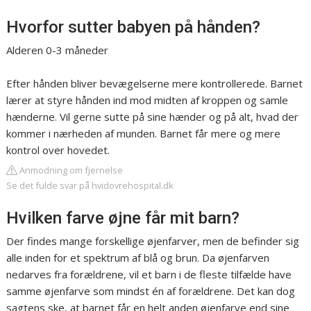
Hvorfor sutter babyen på hånden?
Alderen 0-3 måneder
Efter hånden bliver bevægelserne mere kontrollerede. Barnet
lærer at styre hånden ind mod midten af kroppen og samle
hænderne. Vil gerne sutte på sine hænder og på alt, hvad der
kommer i nærheden af munden. Barnet får mere og mere
kontrol over hovedet.
Anmodning om fjernelse
Se det fulde svar på hvidovrehospital.dk
Hvilken farve øjne får mit barn?
Der findes mange forskellige øjenfarver, men de befinder sig
alle inden for et spektrum af blå og brun. Da øjenfarven
nedarves fra forældrene, vil et barn i de fleste tilfælde have
samme øjenfarve som mindst én af forældrene. Det kan dog
sagtens ske, at barnet får en helt anden øjenfarve end sine