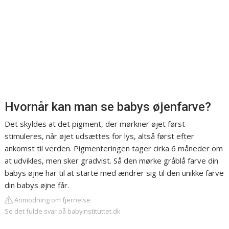
Hvornår kan man se babys øjenfarve?
Det skyldes at det pigment, der mørkner øjet først
stimuleres, når øjet udsættes for lys, altså først efter
ankomst til verden. Pigmenteringen tager cirka 6 måneder om
at udvikles, men sker gradvist. Så den mørke gråblå farve din
babys øjne har til at starte med ændrer sig til den unikke farve
din babys øjne får.
Anmodning om fjernelse
Se det fulde svar på babyinstituttet.dk