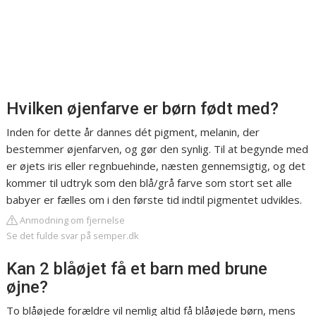
Hvilken øjenfarve er børn født med?
Inden for dette år dannes dét pigment, melanin, der
bestemmer øjenfarven, og gør den synlig. Til at begynde med
er øjets iris eller regnbuehinde, næsten gennemsigtig, og det
kommer til udtryk som den blå/grå farve som stort set alle
babyer er fælles om i den første tid indtil pigmentet udvikles.
Anmodning om fjernelse
Se det fulde svar på semper.dk
Kan 2 blåøjet få et barn med brune
øjne?
To blåøjede forældre vil nemlig altid få blåøjede børn, mens