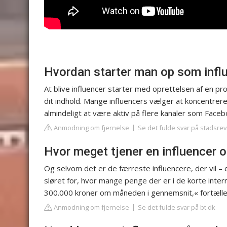
Hvordan starter man op som infl
At blive influencer starter med oprettelsen af en pr
dit indhold. Mange influencers vælger at koncentre
almindeligt at være aktiv på flere kanaler som Face
Anmodning om fjernelse
Se det fulde svar på stadsre
Hvor meget tjener en influencer
Og selvom det er de færreste influencere, der vil – 
sløret for, hvor mange penge der er i de korte inte
300.000 kroner om måneden i gennemsnit,« fortæller hu
Anmodning om fjernelse
Se det fulde svar på bt.dk