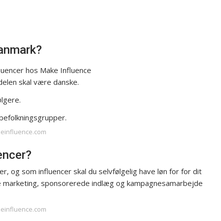
Danmark?
nfluencer hos Make Influence
delen skal være danske.
ølgere.
 befolkningsgrupper.
keinfluence.com
encer?
, og som influencer skal du selvfølgelig have løn for for dit
iate marketing, sponsorerede indlæg og kampagnesamarbejde
keinfluence.com