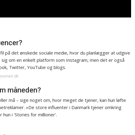
uencer?
ofil på det ønskede sociale medie, hvor du planlægger at udgive
re sig om en enkelt platform som Instagram, men det er også
book, Twitter, YouTube og blogs.
visionen.dk
 om måneden?
eller må – sige noget om, hvor meget de tjener, kan hun løfte
rnetreklamer. »De store influenter i Danmark tjener omkring
n i 'Stories for millioner'.