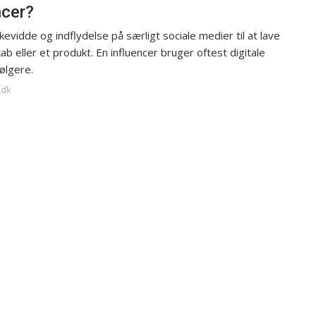
ncer?
evidde og indflydelse på særligt sociale medier til at lave
b eller et produkt. En influencer bruger oftest digitale
følgere.
.dk