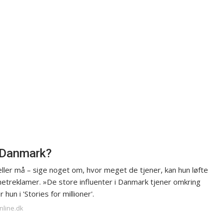
i Danmark?
eller må – sige noget om, hvor meget de tjener, kan hun løfte
rnetreklamer. »De store influenter i Danmark tjener omkring
n i 'Stories for millioner'.
nline.dk