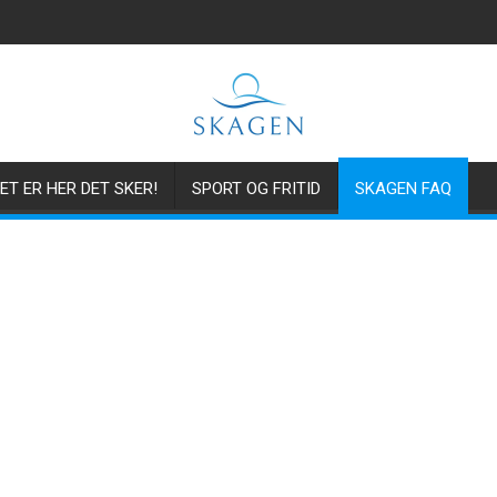
ET ER HER DET SKER!
SPORT OG FRITID
SKAGEN FAQ