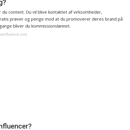
g?
du content. Du vil blive kontaktet af virksomheder,
 gratis prøver og penge mod at du promoverer deres brand på
e gange bliver du kommissionslønnet.
keinfluence.com
nfluencer?