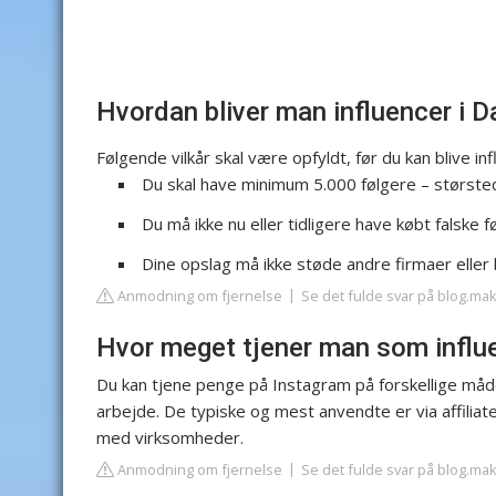
Hvordan bliver man influencer i 
Følgende vilkår skal være opfyldt, før du kan blive i
Du skal have minimum 5.000 følgere – største
Du må ikke nu eller tidligere have købt falske f
Dine opslag må ikke støde andre firmaer eller
Anmodning om fjernelse
Se det fulde svar på blog.ma
Hvor meget tjener man som influ
Du kan tjene penge på Instagram på forskellige måder
arbejde. De typiske og mest anvendte er via affil
med virksomheder.
Anmodning om fjernelse
Se det fulde svar på blog.ma