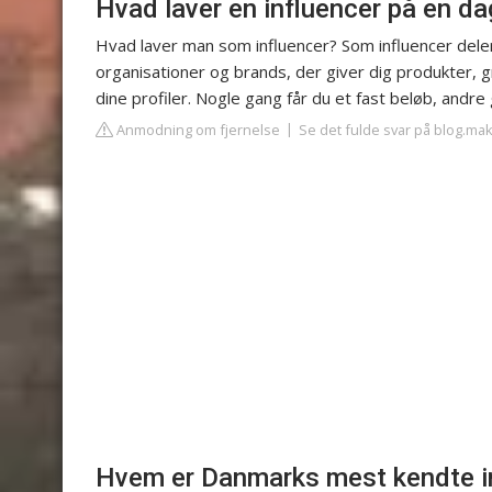
Hvad laver en influencer på en da
Hvad laver man som influencer? Som influencer deler 
organisationer og brands, der giver dig produkter,
dine profiler. Nogle gang får du et fast beløb, andr
Anmodning om fjernelse
Se det fulde svar på blog.ma
Hvem er Danmarks mest kendte i