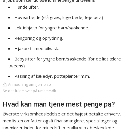
8 jobs som kan udløse lommepenge til tweens
Hundelufter.
Havearbejde (slå græs, luge bede, feje osv.)
Lektiehjælp for yngre børn/søskende.
Rengøring og oprydning.
Hjælpe til med bilvask.
Babysitter for yngre børn/søskende (for de lidt ældre
tweens)
Pasning af kæledyr, potteplanter m.m.
Anmodning om fjernelse
Se det fulde svar på umame.dk
Hvad kan man tjene mest penge på?
Øverste virksomhedsledelse er det højest betalte erhverv,
men listen omfatter også finansmæglere, speciallæger og
ingeniører inden for minedrift, metallurgi og beslægtede