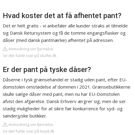
Hvad koster det at få afhentet pant?
Det er helt gratis - vi anbefaler alle kunder straks at tilmelde
sig Dansk Retursystem og få de tomme engangsflasker og
dåser (med dansk pantmærke) afhentet på adressen.
Anmodning om fjernelse
Se det fulde svar på skafte.dk
Er der pant på tyske dåser?
Dåserne i tysk grænsehandel er stadig uden pant, efter EU-
domstolen omstødelse af dommen i 2021. Grænsebutikkerne
skulle sælge dåser med pant, men nu har EU-Domstolen
afvist den afgørelse. Dansk Erhverv ærgrer sig, men de ser
stadig muligheder for at sikre fair konkurrence for syd- og
sønderjyske butikker.
Anmodning om fjernelse
Se det fulde svar på tvsyd.dk