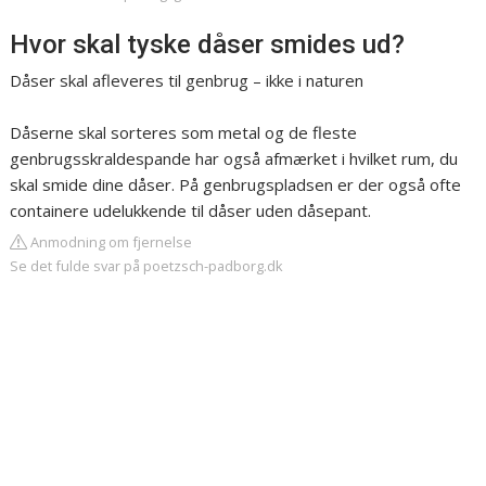
Hvor skal tyske dåser smides ud?
Dåser skal afleveres til genbrug – ikke i naturen
Dåserne skal sorteres som metal og de fleste
genbrugsskraldespande har også afmærket i hvilket rum, du
skal smide dine dåser. På genbrugspladsen er der også ofte
containere udelukkende til dåser uden dåsepant.
Anmodning om fjernelse
Se det fulde svar på poetzsch-padborg.dk