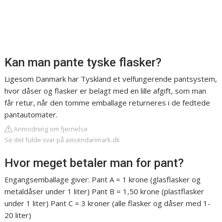
Kan man pante tyske flasker?
Ligesom Danmark har Tyskland et velfungerende pantsystem,
hvor dåser og flasker er belagt med en lille afgift, som man
får retur, når den tomme emballage returneres i de fedtede
pantautomater.
Anmodning om fjernelse
Se det fulde svar på avisendanmark.dk
Hvor meget betaler man for pant?
Engangsemballage giver: Pant A = 1 krone (glasflasker og
metaldåser under 1 liter) Pant B = 1,50 krone (plastflasker
under 1 liter) Pant C = 3 kroner (alle flasker og dåser med 1-
20 liter)