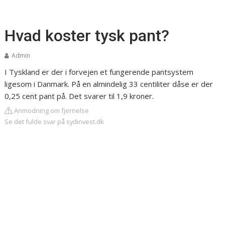
Hvad koster tysk pant?
Admin
I Tyskland er der i forvejen et fungerende pantsystem
ligesom i Danmark. På en almindelig 33 centiliter dåse er der
0,25 cent pant på. Det svarer til 1,9 kroner.
Anmodning om fjernelse
Se det fulde svar på sydinvest.dk