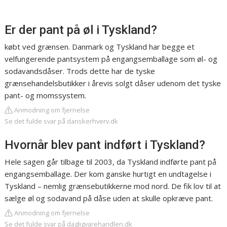
Er der pant på øl i Tyskland?
købt ved grænsen. Danmark og Tyskland har begge et
velfungerende pantsystem på engangsemballage som øl- og
sodavandsdåser. Trods dette har de tyske
grænsehandelsbutikker i årevis solgt dåser udenom det tyske
pant- og momssystem.
Anmodning om fjernelse
Se det fulde svar på danskerhverv.dk
Hvornår blev pant indført i Tyskland?
Hele sagen går tilbage til 2003, da Tyskland indførte pant på
engangsemballage. Der kom ganske hurtigt en undtagelse i
Tyskland – nemlig grænsebutikkerne mod nord. De fik lov til at
sælge øl og sodavand på dåse uden at skulle opkræve pant.
Anmodning om fjernelse
Se det fulde svar på dagligvarehandlen.dk