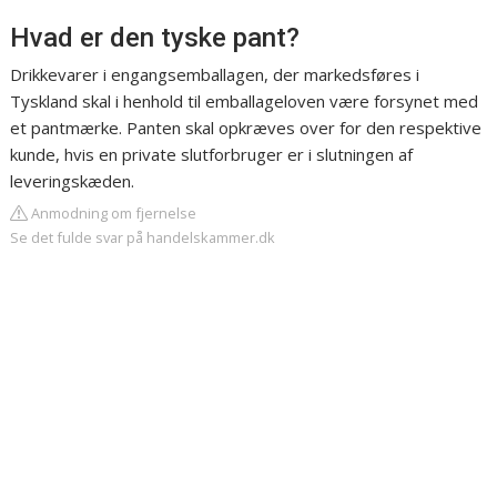
Hvad er den tyske pant?
Drikkevarer i engangsemballagen, der markedsføres i
Tyskland skal i henhold til emballageloven være forsynet med
et pantmærke. Panten skal opkræves over for den respektive
kunde, hvis en private slutforbruger er i slutningen af
leveringskæden.
Anmodning om fjernelse
Se det fulde svar på handelskammer.dk