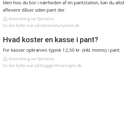
Men hvis du bor i nærheden af en pantstation, kan du altid
aflevere dåser uden pant der.
Anmodning om fjernelse
Se det fulde svar på danskretursystem.dk
Hvad koster en kasse i pant?
For kasser opkræves typisk 12,50 kr. (inkl. moms) i pant.
Anmodning om fjernelse
Se det fulde svar på bryggeriforeningen.dk