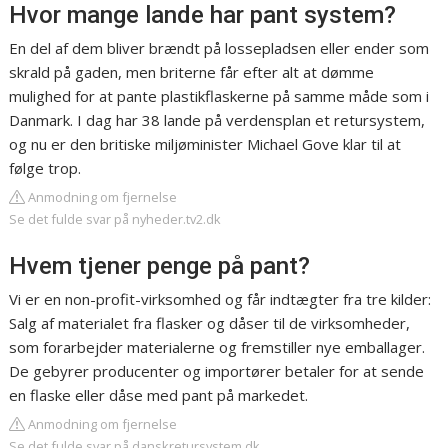
Hvor mange lande har pant system?
En del af dem bliver brændt på lossepladsen eller ender som
skrald på gaden, men briterne får efter alt at dømme
mulighed for at pante plastikflaskerne på samme måde som i
Danmark. I dag har 38 lande på verdensplan et retursystem,
og nu er den britiske miljøminister Michael Gove klar til at
følge trop.
Anmodning om fjernelse
Se det fulde svar på nyheder.tv2.dk
Hvem tjener penge på pant?
Vi er en non-profit-virksomhed og får indtægter fra tre kilder:
Salg af materialet fra flasker og dåser til de virksomheder,
som forarbejder materialerne og fremstiller nye emballager.
De gebyrer producenter og importører betaler for at sende
en flaske eller dåse med pant på markedet.
Anmodning om fjernelse
Se det fulde svar på danskretursystem.dk