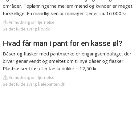
områder. Toplønningerne mellem mænd og kvinder er meget
forskellige. En mandlig senior manager tjener ca. 16 000 kr.
Anmodning om fjernelse
Se det fulde svar på cv.dk
Hvad får man i pant for en kasse øl?
Dåser og flasker med pantmærke er engangsemballage, der
bliver genanvendt og smeltet om til nye dåser og flasker.
Plastkasser til øl eller læskedrikke = 12,50 kr.
Anmodning om fjernelse
Se det fulde svar på elepanten.dk