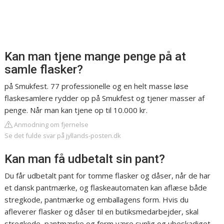
Kan man tjene mange penge på at
samle flasker?
på Smukfest. 77 professionelle og en helt masse løse
flaskesamlere rydder op på Smukfest og tjener masser af
penge. Når man kan tjene op til 10.000 kr.
Anmodning om fjernelse
Se det fulde svar på jyllands-posten.dk
Kan man få udbetalt sin pant?
Du får udbetalt pant for tomme flasker og dåser, når de har
et dansk pantmærke, og flaskeautomaten kan aflæse både
stregkode, pantmærke og emballagens form. Hvis du
afleverer flasker og dåser til en butiksmedarbejder, skal
stregkode, pantmærke og form være synlig og ubeskadiget.