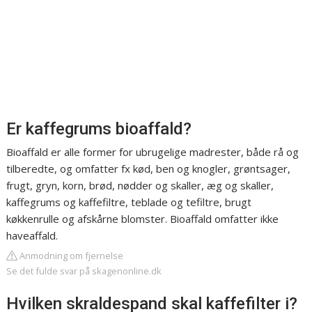
Er kaffegrums bioaffald?
Bioaffald er alle former for ubrugelige madrester, både rå og
tilberedte, og omfatter fx kød, ben og knogler, grøntsager,
frugt, gryn, korn, brød, nødder og skaller, æg og skaller,
kaffegrums og kaffefiltre, teblade og tefiltre, brugt
køkkenrulle og afskårne blomster. Bioaffald omfatter ikke
haveaffald.
Anmodning om fjernelse
Se det fulde svar på skagenonline.dk
Hvilken skraldespand skal kaffefilter i?