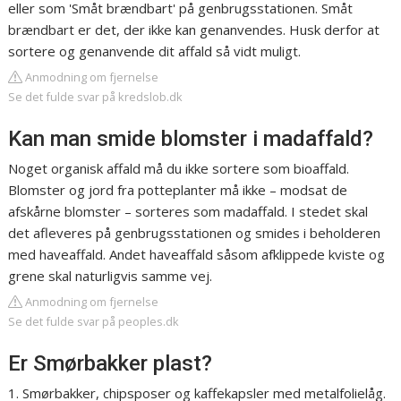
eller som 'Småt brændbart' på genbrugsstationen. Småt
brændbart er det, der ikke kan genanvendes. Husk derfor at
sortere og genanvende dit affald så vidt muligt.
Anmodning om fjernelse
Se det fulde svar på kredslob.dk
Kan man smide blomster i madaffald?
Noget organisk affald må du ikke sortere som bioaffald.
Blomster og jord fra potteplanter må ikke – modsat de
afskårne blomster – sorteres som madaffald. I stedet skal
det afleveres på genbrugsstationen og smides i beholderen
med haveaffald. Andet haveaffald såsom afklippede kviste og
grene skal naturligvis samme vej.
Anmodning om fjernelse
Se det fulde svar på peoples.dk
Er Smørbakker plast?
1. Smørbakker, chipsposer og kaffekapsler med metalfolielåg.