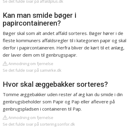
Se det fulde svar på affaldplus.dk
Kan man smide bøger i
papircontaineren?
Bøger skal som alt andet affald sorteres. Bøger hører i de
fleste kommuners affaldsregler til i kategorien papir og skal
derfor i papircontaineren. Herfra bliver de kørt til et anlæg,
der laver dem om til genbrugspapir.
Anmodning om fjernelse
Se det fulde svar på samvirke.dk
Hvor skal æggebakker sorteres?
Tomme æggebakker uden rester af æg kan du smide i din
genbrugsbeholder som Papir og Pap eller aflevere på
genbrugspladsen i containeren til Pap.
Anmodning om fjernelse
Se det fulde svar på sortering.sonfor.dk