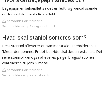
Hvor skal bagepapir smides ud?
Bagepapir er behandlet så det er fedt- og vandafvisende,
derfor skal det med i Restaffald.
Anmodning om fjernelse
Se det fulde svar på skagenonline.dk
Hvad skal staniol sorteres som?
Rent stanniol afleverer du sammenkrøllet i beholderen til
'Metal' derhjemme. Er det beskidt, skal det til restaffald. Det
rene stanniol kan også afleveres på genbrugsstationen i
containeren til 'Jern & metal'.
Anmodning om fjernelse
Se det fulde svar på kredslob.dk