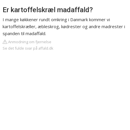
Er kartoffelskræl madaffald?
I mange køkkener rundt omkring i Danmark kommer vi
kartoffelskræller, æbleskrog, kødrester og andre madrester i
spanden til madaffald.
Anmodning om fjernelse
Se det fulde svar på affald.dk