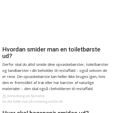
Hvordan smider man en toiletbørste
ud?
Derfor skal du altid smide dine opvaskebørster, toiletbørster
og tandbørster i din beholder til restaffald – også selvom de
er rene. Din opvaskebørste kan heller ikke bruges igen, hvis
den er fremstillet af træ eller har børster af naturlige
materialer – den skal også i beholderen til restaffald.
Anmodning om fjernelse
Se det fulde svar på sortering.sonfor.dk