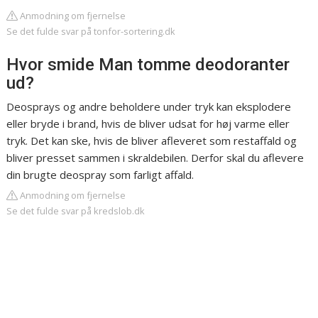
Anmodning om fjernelse
Se det fulde svar på tonfor-sortering.dk
Hvor smide Man tomme deodoranter
ud?
Deosprays og andre beholdere under tryk kan eksplodere
eller bryde i brand, hvis de bliver udsat for høj varme eller
tryk. Det kan ske, hvis de bliver afleveret som restaffald og
bliver presset sammen i skraldebilen. Derfor skal du aflevere
din brugte deospray som farligt affald.
Anmodning om fjernelse
Se det fulde svar på kredslob.dk