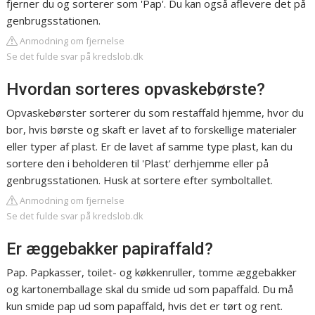
fjerner du og sorterer som 'Pap'. Du kan også aflevere det på
genbrugsstationen.
Anmodning om fjernelse
Se det fulde svar på kredslob.dk
Hvordan sorteres opvaskebørste?
Opvaskebørster sorterer du som restaffald hjemme, hvor du
bor, hvis børste og skaft er lavet af to forskellige materialer
eller typer af plast. Er de lavet af samme type plast, kan du
sortere den i beholderen til 'Plast' derhjemme eller på
genbrugsstationen. Husk at sortere efter symboltallet.
Anmodning om fjernelse
Se det fulde svar på kredslob.dk
Er æggebakker papiraffald?
Pap. Papkasser, toilet- og køkkenruller, tomme æggebakker
og kartonemballage skal du smide ud som papaffald. Du må
kun smide pap ud som papaffald, hvis det er tørt og rent.