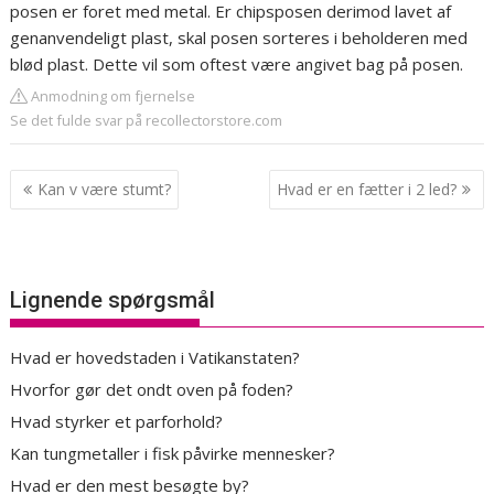
posen er foret med metal. Er chipsposen derimod lavet af
genanvendeligt plast, skal posen sorteres i beholderen med
blød plast. Dette vil som oftest være angivet bag på posen.
Anmodning om fjernelse
Se det fulde svar på recollectorstore.com
Indlægsnavigation
Kan v være stumt?
Hvad er en fætter i 2 led?
Lignende spørgsmål
Hvad er hovedstaden i Vatikanstaten?
Hvorfor gør det ondt oven på foden?
Hvad styrker et parforhold?
Kan tungmetaller i fisk påvirke mennesker?
Hvad er den mest besøgte by?