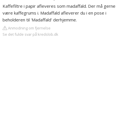
Kaffefiltre i papir afleveres som madaffald. Der må gerne
være kaffegrums i. Madaffald afleverer du i en pose i
beholderen til 'Madaffald' derhjemme.
Anmodning om fjernelse
Se det fulde svar på kredslob.dk