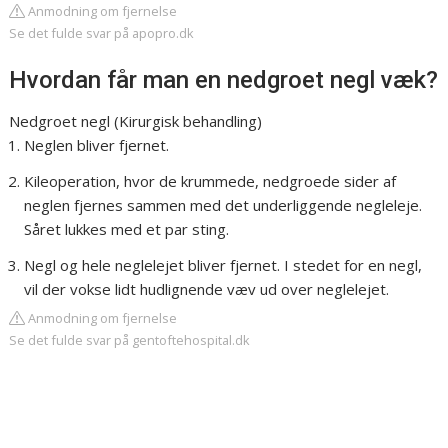
Anmodning om fjernelse
Se det fulde svar på apopro.dk
Hvordan får man en nedgroet negl væk?
Nedgroet negl (Kirurgisk behandling)
Neglen bliver fjernet.
Kileoperation, hvor de krummede, nedgroede sider af
neglen fjernes sammen med det underliggende negleleje.
Såret lukkes med et par sting.
Negl og hele neglelejet bliver fjernet. I stedet for en negl,
vil der vokse lidt hudlignende væv ud over neglelejet.
Anmodning om fjernelse
Se det fulde svar på gentoftehospital.dk