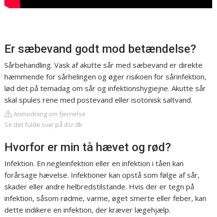
Er sæbevand godt mod betændelse?
Sårbehandling. Vask af akutte sår med sæbevand er direkte
hæmmende for sårhelingen og øger risikoen for sårinfektion,
lød det på temadag om sår og infektionshygiejne. Akutte sår
skal spules rene med postevand eller isotonisk saltvand.
Anmodning om fjernelse
Se det fulde svar på dsr.dk
Hvorfor er min tå hævet og rød?
Infektion. En negleinfektion eller en infektion i tåen kan
forårsage hævelse. Infektioner kan opstå som følge af sår,
skader eller andre helbredstilstande. Hvis der er tegn på
infektion, såsom rødme, varme, øget smerte eller feber, kan
dette indikere en infektion, der kræver lægehjælp.