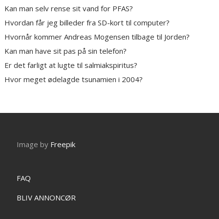
Kan man selv rense sit vand for PFAS?
Hvordan får jeg billeder fra SD-kort til computer?
Hvornår kommer Andreas Mogensen tilbage til Jorden?
Kan man have sit pas på sin telefon?
Er det farligt at lugte til salmiakspiritus?
Hvor meget ødelagde tsunamien i 2004?
Image by
Freepik
FAQ
BLIV ANNONCØR