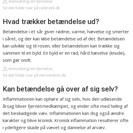
Anmodning om fjernelse
Se det fulde svar på raskrask.dk
Hvad trækker betændelse ud?
Betændelse i et sår giver rødme, varme, hævelse og smerter
i såret, og der kan løbe betændelse ud af det. Betændelsen
kan udvikle sig til rosen, eller betændelsen kan trække sig
sammen til en byld. En byld er en rød, hård hævelse (knude),
som gør ondt.
Anmodning om fjernelse
Se det fulde svar på min.medicin.dk
Kan betændelse gå over af sig selv?
Inflammationen kan ophøre af sig selv, hvis den udløsende
årsag bliver fjernet/nedkæmpet, og ender ofte med heling af
det beskadigede væv. Inflammationen kan dog også ændre
karakter og blive kronisk. Kronisk inflammation resulterer ofte
i yderligere skade på vævet og dannelse af arvæv.