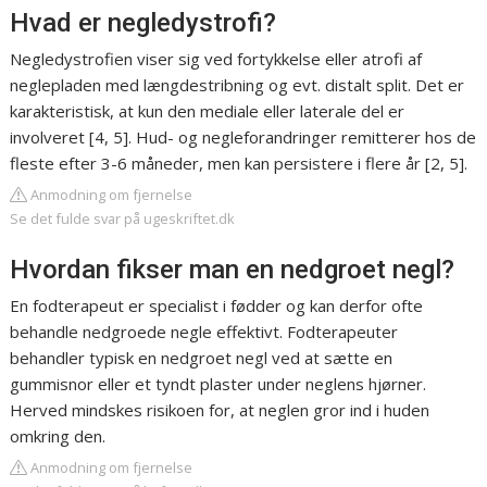
Hvad er negledystrofi?
Negledystrofien viser sig ved fortykkelse eller atrofi af
neglepladen med længdestribning og evt. distalt split. Det er
karakteristisk, at kun den mediale eller laterale del er
involveret [4, 5]. Hud- og negleforandringer remitterer hos de
fleste efter 3-6 måneder, men kan persistere i flere år [2, 5].
Anmodning om fjernelse
Se det fulde svar på ugeskriftet.dk
Hvordan fikser man en nedgroet negl?
En fodterapeut er specialist i fødder og kan derfor ofte
behandle nedgroede negle effektivt. Fodterapeuter
behandler typisk en nedgroet negl ved at sætte en
gummisnor eller et tyndt plaster under neglens hjørner.
Herved mindskes risikoen for, at neglen gror ind i huden
omkring den.
Anmodning om fjernelse