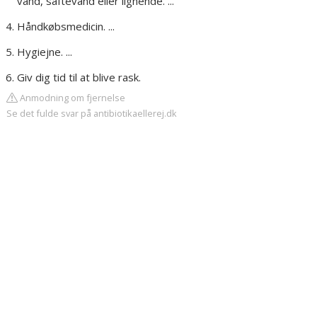
vand, saftevand eller lignende. ...
Håndkøbsmedicin. ...
Hygiejne. ...
Giv dig tid til at blive rask.
Anmodning om fjernelse
Se det fulde svar på antibiotikaellerej.dk