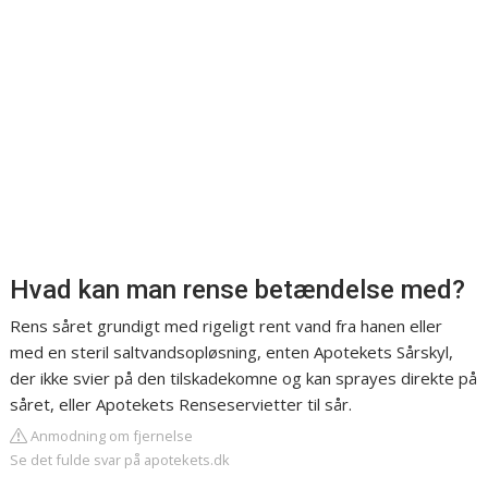
Hvad kan man rense betændelse med?
Rens såret grundigt med rigeligt rent vand fra hanen eller
med en steril saltvandsopløsning, enten Apotekets Sårskyl,
der ikke svier på den tilskadekomne og kan sprayes direkte på
såret, eller Apotekets Renseservietter til sår.
Anmodning om fjernelse
Se det fulde svar på apotekets.dk