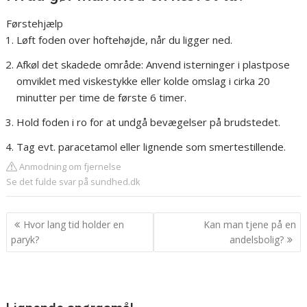
Førstehjælp
Løft foden over hoftehøjde, når du ligger ned.
Afkøl det skadede område: Anvend isterninger i plastpose
omviklet med viskestykke eller kolde omslag i cirka 20
minutter per time de første 6 timer.
Hold foden i ro for at undgå bevægelser på brudstedet.
Tag evt. paracetamol eller lignende som smertestillende.
Anmodning om fjernelse
Se det fulde svar på sundhed.dk
Indlægsnavigation
Hvor lang tid holder en
Kan man tjene på en
paryk?
andelsbolig?