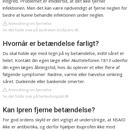
indgreb. Problemet er imidlertid, at det ikke fjerner
infektionen. Men det kan være nødvendigt at fjerne neglen for
bedre at kunne behandle infektionen under neglen.
Anmodning om fjernelse
Se det fulde svar på australian-bodycare.dk
Hvornår er betændelse farligt?
Du skal holde øje med tegn på ny betændelse, indtil såret er
helet. Kontakt din egen læge eller Akuttelefonen 1813 udenfor
din egen læges åbningstid, hvis du oplever et eller flere af
følgende symptomer: Rødme, varme eller hævelse omkring
såret. Dunkende eller bankende smerter.
Anmodning om fjernelse
Se det fulde svar på herlevhospital.dk
Kan Ipren fjerne betændelse?
For god ordens skyld er det vigtigt at understrege, at NSAID
ikke er antibiotika, og derfor hjælper ibuprofen ikke mod