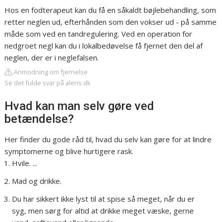
Hos en fodterapeut kan du få en såkaldt bøjlebehandling, som
retter neglen ud, efterhånden som den vokser ud - på samme
måde som ved en tandregulering. Ved en operation for
nedgroet negl kan du i lokalbedøvelse få fjernet den del af
neglen, der er i neglefalsen.
Anmodning om fjernelse
Se det fulde svar på aleris.dk
Hvad kan man selv gøre ved
betændelse?
Her finder du gode råd til, hvad du selv kan gøre for at lindre
symptomerne og blive hurtigere rask.
Hvile. ...
Mad og drikke.
Du har sikkert ikke lyst til at spise så meget, når du er
syg, men sørg for altid at drikke meget væske, gerne