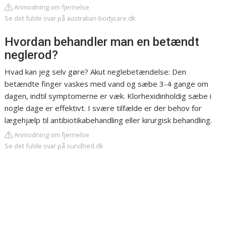
Anmodning om fjernelse
Se det fulde svar på australian-bodycare.dk
Hvordan behandler man en betændt
neglerod?
Hvad kan jeg selv gøre? Akut neglebetændelse: Den
betændte finger vaskes med vand og sæbe 3-4 gange om
dagen, indtil symptomerne er væk. Klorhexidinholdig sæbe i
nogle dage er effektivt. I svære tilfælde er der behov for
lægehjælp til antibiotikabehandling eller kirurgisk behandling.
Anmodning om fjernelse
Se det fulde svar på sundhed.dk