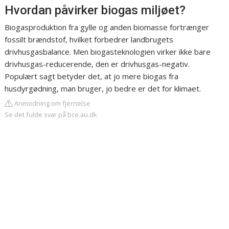
Hvordan påvirker biogas miljøet?
Biogasproduktion fra gylle og anden biomasse fortrænger
fossilt brændstof, hvilket forbedrer landbrugets
drivhusgasbalance. Men biogasteknologien virker ikke bare
drivhusgas-reducerende, den er drivhusgas-negativ.
Populært sagt betyder det, at jo mere biogas fra
husdyrgødning, man bruger, jo bedre er det for klimaet.
Anmodning om fjernelse
Se det fulde svar på bce.au.dk