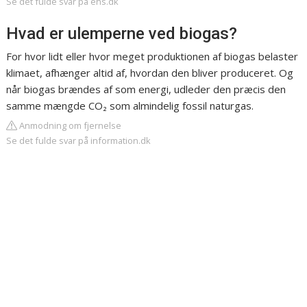
Se det fulde svar på ens.dk
Hvad er ulemperne ved biogas?
For hvor lidt eller hvor meget produktionen af biogas belaster
klimaet, afhænger altid af, hvordan den bliver produceret. Og
når biogas brændes af som energi, udleder den præcis den
samme mængde CO₂ som almindelig fossil naturgas.
Anmodning om fjernelse
Se det fulde svar på information.dk