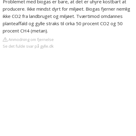
Problemet med biogas er bare, at det er uhyre kostbart at
producere. Ikke mindst dyrt for miljøet. Biogas fjerner nemlig
ikke CO2 fra landbruget og miljøet. Tværtimod omdannes
planteaffald og gylle straks til cirka 50 procent CO2 og 50
procent CH4 (metan).
Anmodning om fjernelse
Se det fulde svar på gylle.dk