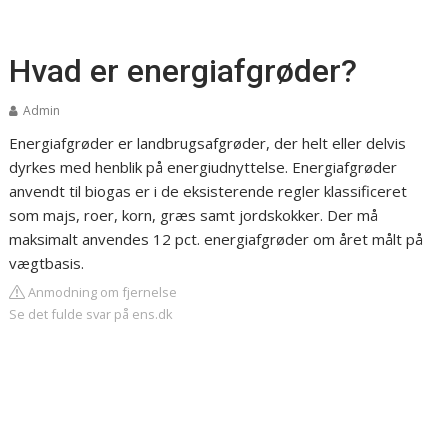
Hvad er energiafgrøder?
Admin
Energiafgrøder er landbrugsafgrøder, der helt eller delvis
dyrkes med henblik på energiudnyttelse. Energiafgrøder
anvendt til biogas er i de eksisterende regler klassificeret
som majs, roer, korn, græs samt jordskokker. Der må
maksimalt anvendes 12 pct. energiafgrøder om året målt på
vægtbasis.
Anmodning om fjernelse
Se det fulde svar på ens.dk