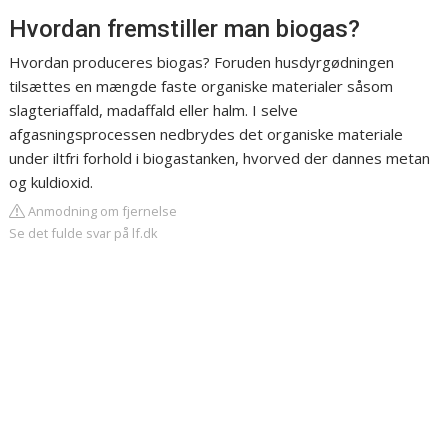
Hvordan fremstiller man biogas?
Hvordan produceres biogas? Foruden husdyrgødningen
tilsættes en mængde faste organiske materialer såsom
slagteriaffald, madaffald eller halm. I selve
afgasningsprocessen nedbrydes det organiske materiale
under iltfri forhold i biogastanken, hvorved der dannes metan
og kuldioxid.
Anmodning om fjernelse
Se det fulde svar på lf.dk