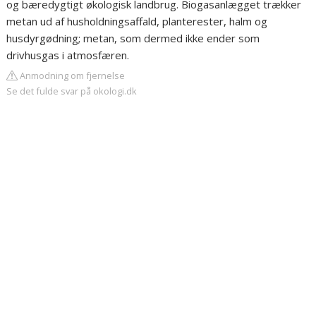
og bæredygtigt økologisk landbrug. Biogasanlægget trækker
metan ud af husholdningsaffald, planterester, halm og
husdyrgødning; metan, som dermed ikke ender som
drivhusgas i atmosfæren.
Anmodning om fjernelse
Se det fulde svar på okologi.dk