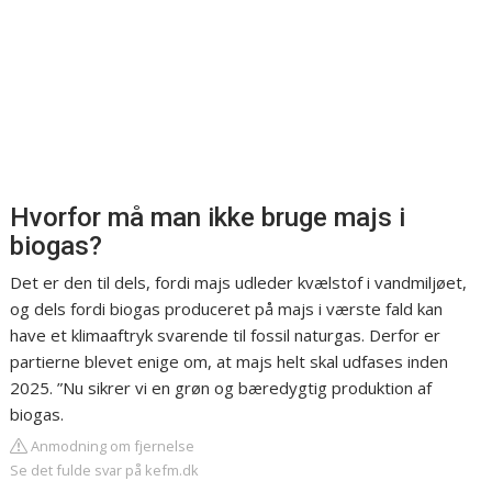
Hvorfor må man ikke bruge majs i
biogas?
Det er den til dels, fordi majs udleder kvælstof i vandmiljøet,
og dels fordi biogas produceret på majs i værste fald kan
have et klimaaftryk svarende til fossil naturgas. Derfor er
partierne blevet enige om, at majs helt skal udfases inden
2025. ”Nu sikrer vi en grøn og bæredygtig produktion af
biogas.
Anmodning om fjernelse
Se det fulde svar på kefm.dk