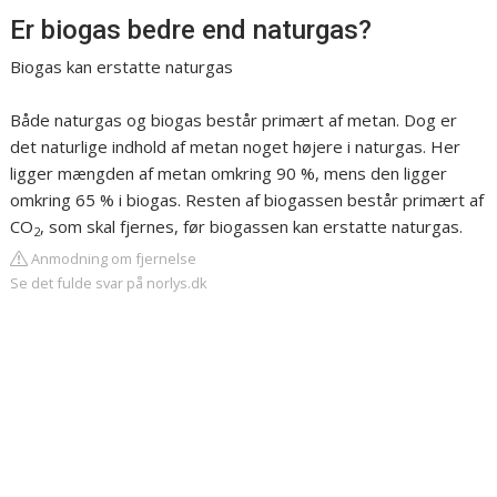
Er biogas bedre end naturgas?
Biogas kan erstatte naturgas
Både naturgas og biogas består primært af metan. Dog er
det naturlige indhold af metan noget højere i naturgas. Her
ligger mængden af metan omkring 90 %, mens den ligger
omkring 65 % i biogas. Resten af biogassen består primært af
CO
, som skal fjernes, før biogassen kan erstatte naturgas.
2
Anmodning om fjernelse
Se det fulde svar på norlys.dk