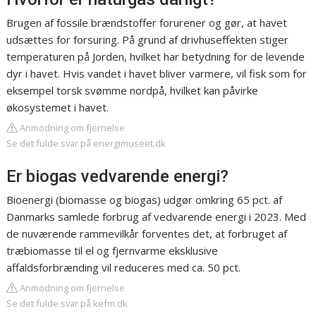
Brugen af fossile brændstoffer forurener og gør, at havet
udsættes for forsuring. På grund af drivhuseffekten stiger
temperaturen på Jorden, hvilket har betydning for de levende
dyr i havet. Hvis vandet i havet bliver varmere, vil fisk som for
eksempel torsk svømme nordpå, hvilket kan påvirke
økosystemet i havet.
Anmodning om fjernelse
Se det fulde svar på energimuseet.dk
Er biogas vedvarende energi?
Bioenergi (biomasse og biogas) udgør omkring 65 pct. af
Danmarks samlede forbrug af vedvarende energi i 2023. Med
de nuværende rammevilkår forventes det, at forbruget af
træbiomasse til el og fjernvarme eksklusive
affaldsforbrænding vil reduceres med ca. 50 pct.
Anmodning om fjernelse
Se det fulde svar på kefm.dk