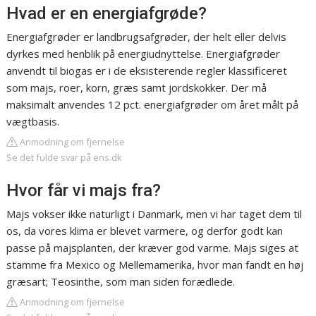
Hvad er en energiafgrøde?
Energiafgrøder er landbrugsafgrøder, der helt eller delvis
dyrkes med henblik på energiudnyttelse. Energiafgrøder
anvendt til biogas er i de eksisterende regler klassificeret
som majs, roer, korn, græs samt jordskokker. Der må
maksimalt anvendes 12 pct. energiafgrøder om året målt på
vægtbasis.
Anmodning om fjernelse
Se det fulde svar på ens.dk
Hvor får vi majs fra?
Majs vokser ikke naturligt i Danmark, men vi har taget dem til
os, da vores klima er blevet varmere, og derfor godt kan
passe på majsplanten, der kræver god varme. Majs siges at
stamme fra Mexico og Mellemamerika, hvor man fandt en høj
græsart; Teosinthe, som man siden forædlede.
Anmodning om fjernelse