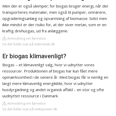
Men der er også ulemper; for biogas bruger energi, når der
transporteres materialer, men også til pumper, omrørere,
opgraderingsanlæg og opvarmning af biomasse. Sidst men
ikke mindst er der risiko for, at der siver metan, som er en
kraftig drivhusgas, ud fra anlæggene.
Anmodning om fjernelse
Se det fulde svar på videnskab.dk
Er biogas klimavenligt?
Biogas – et klimavenligt valg, hvor vi udnytter vores
ressourcer. Produktionen af biogas har kun fået mere
opmærksomhed i de senere år. Med biogas får vi nemlig en
langt mere klimavenlig energikilde, hvor vi udnytter
husdyrgødning og andet organisk affald – en stor og ofte
uudnyttet ressource i Danmark.
Anmodning om fjernelse
Se det fulde svar på nettopower.dk