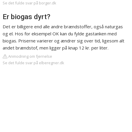
Se det fulde svar på borger.dk
Er biogas dyrt?
Det er billigere end alle andre brændstoffer, også naturgas
og el. Hos for eksempel OK kan du fylde gastanken med
biogas. Priserne varierer og ændrer sig over tid, ligesom alt
andet brændstof, men ligger på knap 12 kr. per liter.
Anmodning om fjernelse
Se det fulde svar på elberegner.dk