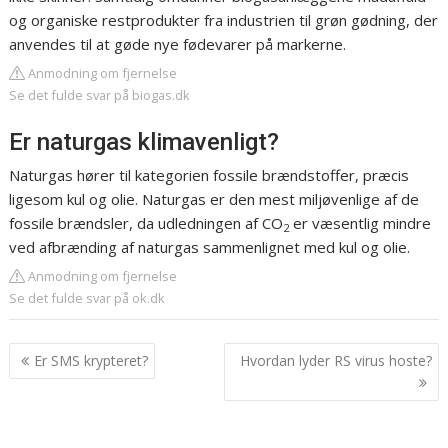
og organiske restprodukter fra industrien til grøn gødning, der
anvendes til at gøde nye fødevarer på markerne.
Anmodning om fjernelse
Se det fulde svar på biogas.dk
Er naturgas klimavenligt?
Naturgas hører til kategorien fossile brændstoffer, præcis
ligesom kul og olie. Naturgas er den mest miljøvenlige af de
fossile brændsler, da udledningen af CO
er væsentlig mindre
2
ved afbrænding af naturgas sammenlignet med kul og olie.
Anmodning om fjernelse
Se det fulde svar på ok.dk
Indlægsnavigation
Er SMS krypteret?
Hvordan lyder RS virus hoste?