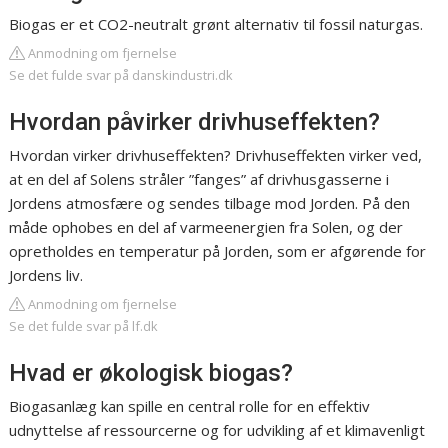
Biogas er et CO2-neutralt grønt alternativ til fossil naturgas.
Anmodning om fjernelse
Se det fulde svar på danskindustri.dk
Hvordan påvirker drivhuseffekten?
Hvordan virker drivhuseffekten? Drivhuseffekten virker ved,
at en del af Solens stråler ”fanges” af drivhusgasserne i
Jordens atmosfære og sendes tilbage mod Jorden. På den
måde ophobes en del af varmeenergien fra Solen, og der
opretholdes en temperatur på Jorden, som er afgørende for
Jordens liv.
Anmodning om fjernelse
Se det fulde svar på lf.dk
Hvad er økologisk biogas?
Biogasanlæg kan spille en central rolle for en effektiv
udnyttelse af ressourcerne og for udvikling af et klimavenligt