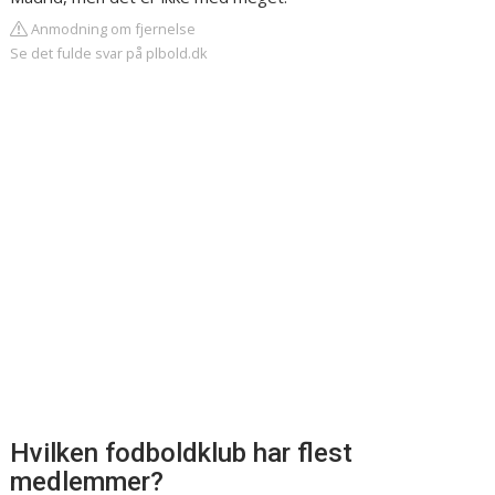
Anmodning om fjernelse
Se det fulde svar på plbold.dk
Hvilken fodboldklub har flest
medlemmer?