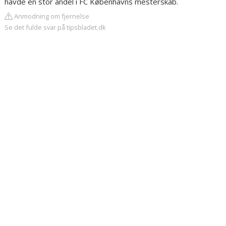
havde en stor andel i FC Københavns mesterskab.
Anmodning om fjernelse
Se det fulde svar på tipsbladet.dk