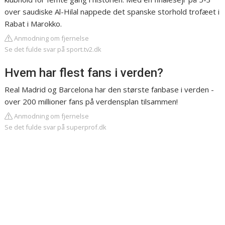
over saudiske Al-Hilal nappede det spanske storhold trofæet i
Rabat i Marokko.
Anmodning om fjernelse
Se det fulde svar på sport.tv2.dk
Hvem har flest fans i verden?
Real Madrid og Barcelona har den største fanbase i verden -
over 200 millioner fans på verdensplan tilsammen!
Anmodning om fjernelse
Se det fulde svar på superprof.dk