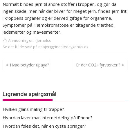
Normalt bindes jern til andre stoffer i kroppen, og gør da
ingen skade, men når der bliver for meget jern, findes jern frit
i kroppens organer og er derved giftige for organerne.
Symptomer på Hæmokromatose er tiltagende træthed,
ledsmerter og mavesmerter.
Anmodning om fjernelse
Se det fulde svar på esbjerggrindstedsygehus.dk
Indlægsnavigation
Hvad betyder upaya?
Er der CO2 i fyrværkeri?
Lignende spørgsmål
Hvilken glans maling til trappe?
Hvordan laver man internetdeling på iPhone?
Hvordan føles det, når en cyste springer?