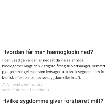
Hvordan får man hæmoglobin ned?
I den vestlige verden er nedsat dannelse af røde
blodlegemer langt den vigtigste årsag til blodmangel, primært
pga. jernmangel eller som ledsager til kronisk sygdom som fx
kronisk infektion, bindevævssygdom eller kræft.
Anmodning om fjernelse
Se det fulde svar på apoteket.dk
Hvilke sygdomme giver forstørret milt?