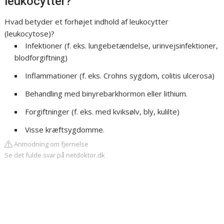
leukocytter?
Hvad betyder et forhøjet indhold af leukocytter
(leukocytose)?
Infektioner (f. eks. lungebetændelse, urinvejsinfektioner,
blodforgiftning)
Inflammationer (f. eks. Crohns sygdom, colitis ulcerosa)
Behandling med binyrebarkhormon eller lithium.
Forgiftninger (f. eks. med kviksølv, bly, kulilte)
Visse kræftsygdomme.
Anmodning om fjernelse
Se det fulde svar på netdoktor.dk