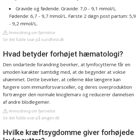
Gravide og fødende. Gravide: 7,0 - 9,1 mmol/L.
Fødende: 6,7 - 9,7 mmol/L. Første 2 døgn post partum: 5,9
- 9,2 mmol/L.
Anmodning om fjernelse
Se det fulde svar på sundhed.dk
Hvad betyder forhøjet hæmatologi?
Den ondartede forandring bevirker, at lymfocytterne får en
umoden karakter samtidig med, at de begynder at vokse
uhæmmet. Dette bevirker, at cellerne ikke længere kan
fungere som immunforsvarsceller, og deres overproduktion
fortrænger den normale knoglemarv og reducerer dannelsen
af andre blodlegemer.
Anmodning om fjernelse
Se det fulde svar på amgen.dk
Hvilke kræftsygdomme giver forhøjede