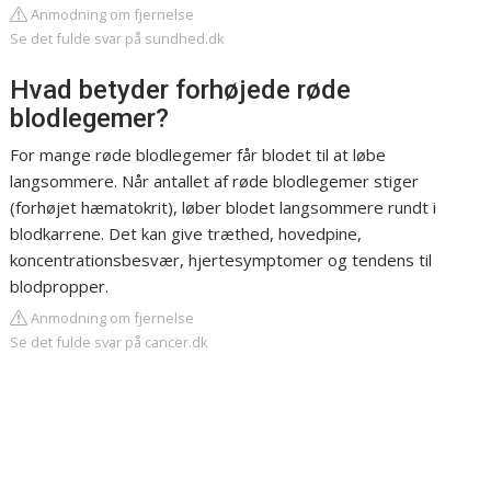
Anmodning om fjernelse
Se det fulde svar på sundhed.dk
Hvad betyder forhøjede røde
blodlegemer?
For mange røde blodlegemer får blodet til at løbe
langsommere. Når antallet af røde blodlegemer stiger
(forhøjet hæmatokrit), løber blodet langsommere rundt i
blodkarrene. Det kan give træthed, hovedpine,
koncentrationsbesvær, hjertesymptomer og tendens til
blodpropper.
Anmodning om fjernelse
Se det fulde svar på cancer.dk