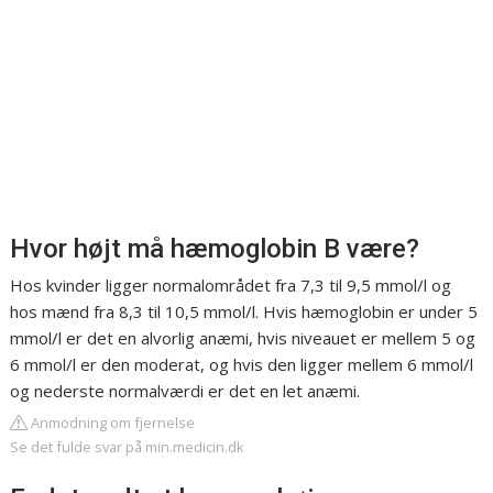
Hvor højt må hæmoglobin B være?
Hos kvinder ligger normalområdet fra 7,3 til 9,5 mmol/l og
hos mænd fra 8,3 til 10,5 mmol/l. Hvis hæmoglobin er under 5
mmol/l er det en alvorlig anæmi, hvis niveauet er mellem 5 og
6 mmol/l er den moderat, og hvis den ligger mellem 6 mmol/l
og nederste normalværdi er det en let anæmi.
Anmodning om fjernelse
Se det fulde svar på min.medicin.dk