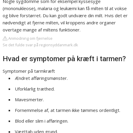
Nogle sygdomme som for eksempel kyssesyge
(mononukleose), malaria og leukæmi kan få milten til at vokse
og blive forstørret. Du kan godt undvære din milt. Hvis det er
nødvendigt at fjerne milten, vil kroppens andre organer
overtage mange af miltens funktioner.
Anmodning om fjernelse
Se det fulde svar på regionsyddanmark.dk
Hvad er symptomer på kræft i tarmen?
Symptomer på tarmkræft
Ændret afføringsmønster.
Uforklarlig træthed.
Mavesmerter.
Fornemmelse af, at tarmen ikke tømmes ordentligt.
Blod eller slim i afføringen.
Vægttab uden grund.