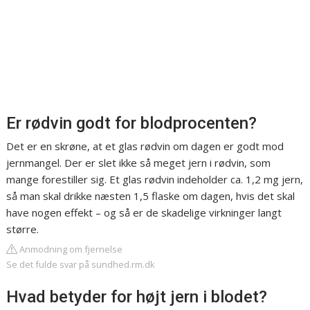
Er rødvin godt for blodprocenten?
Det er en skrøne, at et glas rødvin om dagen er godt mod
jernmangel. Der er slet ikke så meget jern i rødvin, som
mange forestiller sig. Et glas rødvin indeholder ca. 1,2 mg jern,
så man skal drikke næsten 1,5 flaske om dagen, hvis det skal
have nogen effekt – og så er de skadelige virkninger langt
større.
Anmodning om fjernelse
Se det fulde svar på sundhed.rm.dk
Hvad betyder for højt jern i blodet?