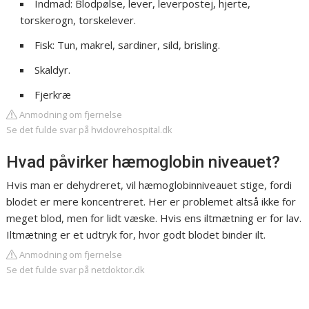
Indmad: Blodpølse, lever, leverpostej, hjerte,
torskerogn, torskelever.
Fisk: Tun, makrel, sardiner, sild, brisling.
Skaldyr.
Fjerkræ
Anmodning om fjernelse
Se det fulde svar på hvidovrehospital.dk
Hvad påvirker hæmoglobin niveauet?
Hvis man er dehydreret, vil hæmoglobinniveauet stige, fordi
blodet er mere koncentreret. Her er problemet altså ikke for
meget blod, men for lidt væske. Hvis ens iltmætning er for lav.
Iltmætning er et udtryk for, hvor godt blodet binder ilt.
Anmodning om fjernelse
Se det fulde svar på netdoktor.dk