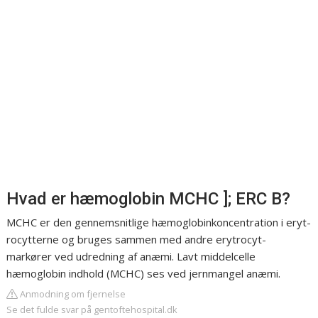
Hvad er hæmoglobin MCHC ]; ERC B?
MCHC er den gennemsnitlige hæmoglobinkoncentration i eryt-
rocytterne og bruges sammen med andre erytrocyt-
markører ved udredning af anæmi. Lavt middelcelle
hæmoglobin indhold (MCHC) ses ved jernmangel anæmi.
Anmodning om fjernelse
Se det fulde svar på gentoftehospital.dk