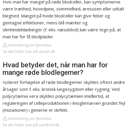
Hvis man har mangel på røde blodceller, kan symptomerne
være træthed, hovedpine, svimmelhed, øresusen eller udtalt
bleghed. Mangel på hvide blodceller kan give feber og
gentagne infektioner, mens blå mærker og
slimhindeblødninger (f. eks. næseblod) kan være tegn på, at
man har for få blodplader.
Anmodning om fjernelse
Se det fulde svar på cancer.dk
Hvad betyder det, når man har for
mange røde blodlegemer?
Isoleret forhøjelse af røde blodlegemer skyldes oftest andre
årsager som f. eks. kronisk lungesygdom eller rygning. Ved
polycytæmia vera skyldes polycytæmien imidlertid, at
reguleringen af celleproduktionen i knoglemarven grundet fejl
(mutationer) i generne er defekt.
Anmodning om fjernelse
Se det fulde svar på sundhed.dk