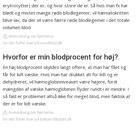
erytrocytter) der er, og hvor store de er. Så hvis man fx har
blødt og mistet mange røde blodlegemer, vil hæmatokritten
blive lav, da der vil være færre røde blodlegemer i det totale
volumen blod.
Anmodning om fjernelse
Se det fulde svar på sundhed.dk
Hvorfor er min blodprocent for høj?
En høj blodprocent skyldes langt oftere, at man har fået og
får for lidt væske. Hvis man har drukket alt for lidt og er
dehydreret, vil hæmoglobinniveauet være højere, fordi
mængden af væske hæmoglobinen flyder rundt i er mindre. I
så fald er problemet altså ikke for meget blod, men faktisk at
der er for lidt væske.
Anmodning om fjernelse
Se det fulde svar på babyinstituttet.dk