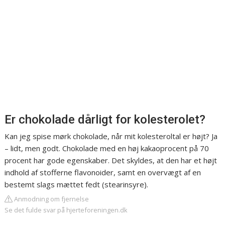
Er chokolade dårligt for kolesterolet?
Kan jeg spise mørk chokolade, når mit kolesteroltal er højt? Ja
– lidt, men godt. Chokolade med en høj kakaoprocent på 70
procent har gode egenskaber. Det skyldes, at den har et højt
indhold af stofferne flavonoider, samt en overvægt af en
bestemt slags mættet fedt (stearinsyre).
Anmodning om fjernelse
Se det fulde svar på hjerteforeningen.dk