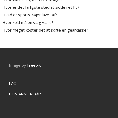
Hvor er det farligste sted at sidde i et fly?
Hvad er sportstrøjer lavet af?
Hvor kold må en væg være?
Hvor meget koster det at skifte en gearkasse?
Image by
Freepik
FAQ
BLIV ANNONCØR