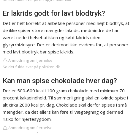
Er lakrids godt for lavt blodtryk?
Det er helt korrekt at anbefale personer med højt blodtryk, at
de ikke spiser store mængder lakrids, medmindre de har
været nede i helsebutikken og købt lakrids uden
glycyrrhizinsyre. Der er derimod ikke evidens for, at personer
med lavt blodtryk bør spise lakrids.
Anmodning om fjernelse
Se det fulde svar på politiken.dk
Kan man spise chokolade hver dag?
Der er 500-600 kcal i 100 gram chokolade med minimum 70
procent kakaoindhold. Til sammenligning skal en kvinde spise i
alt cirka 2000 kcal pr. dag. Chokolade skal derfor spises i små
mængder, da det ellers kan føre til vægtøgning og dermed
risiko for hjertesygdom.
Anmodning om fjernelse