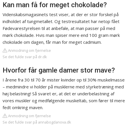
Kan man få for meget chokolade?
Videnskabsmagasinets test viser, at der er stor forskel på
indholdet af tungmetallet. Og testresultatet har netop fået
Fødevarestyrelsen til at anbefale, at man passer på med
mørk chokolade. Hvis man spiser mere end 100 gram mørk
chokolade om dagen, får man for meget cadmium.
Anmodning om fjernelse
Se det fulde svar på dr.dk
Hvorfor får gamle damer stor mave?
I årene fra 30 til 70 år mister kvinder op til 30% muskelmasse
– medmindre vi holder på musklerne med styrketræning med
høj belastning! Så svaret er, at det er underbelastning af
vores muskler og medfølgende muskeltab, som fører til mere
fedt omkring maven.
Anmodning om fjernelse
Se det fulde svar på annabogdanova.dk