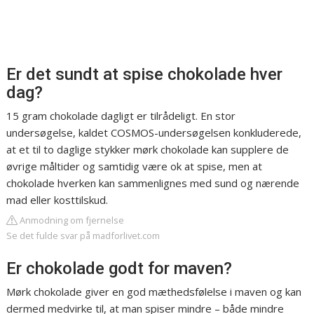
Er det sundt at spise chokolade hver
dag?
15 gram chokolade dagligt er tilrådeligt. En stor
undersøgelse, kaldet COSMOS-undersøgelsen konkluderede,
at et til to daglige stykker mørk chokolade kan supplere de
øvrige måltider og samtidig være ok at spise, men at
chokolade hverken kan sammenlignes med sund og nærende
mad eller kosttilskud.
Anmodning om fjernelse
Se det fulde svar på madforlivet.com
Er chokolade godt for maven?
Mørk chokolade giver en god mæthedsfølelse i maven og kan
dermed medvirke til, at man spiser mindre – både mindre