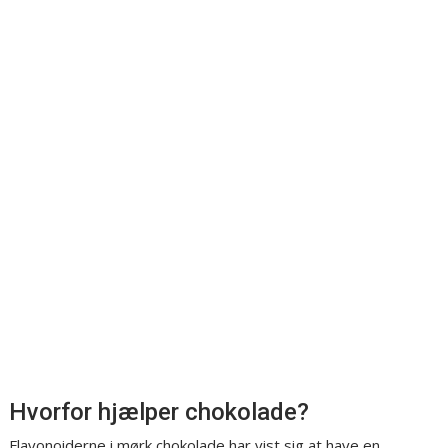
Hvorfor hjælper chokolade?
Flavonoiderne i mørk chokolade har vist sig at have en