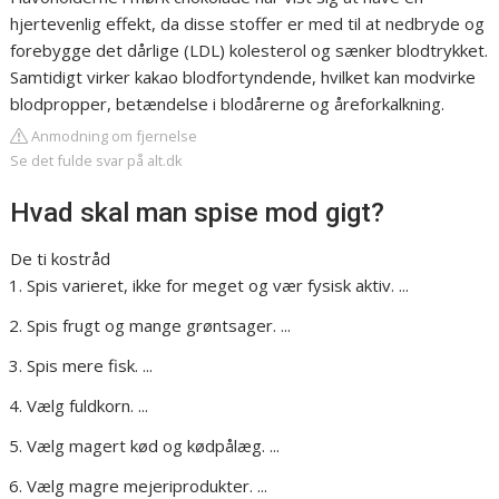
hjertevenlig effekt, da disse stoffer er med til at nedbryde og
forebygge det dårlige (LDL) kolesterol og sænker blodtrykket.
Samtidigt virker kakao blodfortyndende, hvilket kan modvirke
blodpropper, betændelse i blodårerne og åreforkalkning.
Anmodning om fjernelse
Se det fulde svar på alt.dk
Hvad skal man spise mod gigt?
De ti kostråd
Spis varieret, ikke for meget og vær fysisk aktiv. ...
Spis frugt og mange grøntsager. ...
Spis mere fisk. ...
Vælg fuldkorn. ...
Vælg magert kød og kødpålæg. ...
Vælg magre mejeriprodukter. ...