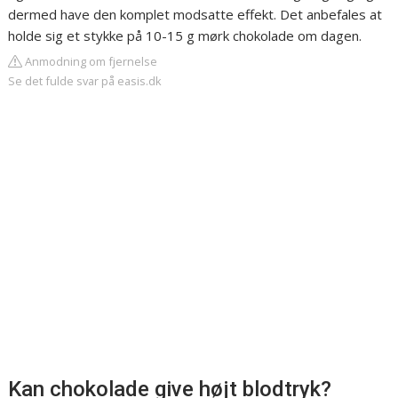
dermed have den komplet modsatte effekt. Det anbefales at
holde sig et stykke på 10-15 g mørk chokolade om dagen.
Anmodning om fjernelse
Se det fulde svar på easis.dk
Kan chokolade give højt blodtryk?