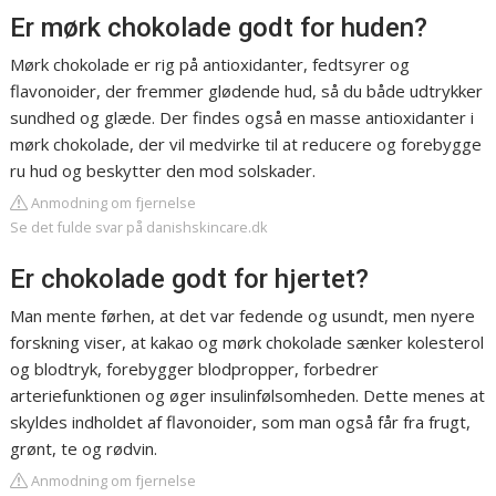
Er mørk chokolade godt for huden?
Mørk chokolade er rig på antioxidanter, fedtsyrer og
flavonoider, der fremmer glødende hud, så du både udtrykker
sundhed og glæde. Der findes også en masse antioxidanter i
mørk chokolade, der vil medvirke til at reducere og forebygge
ru hud og beskytter den mod solskader.
Anmodning om fjernelse
Se det fulde svar på danishskincare.dk
Er chokolade godt for hjertet?
Man mente førhen, at det var fedende og usundt, men nyere
forskning viser, at kakao og mørk chokolade sænker kolesterol
og blodtryk, forebygger blodpropper, forbedrer
arteriefunktionen og øger insulinfølsomheden. Dette menes at
skyldes indholdet af flavonoider, som man også får fra frugt,
grønt, te og rødvin.
Anmodning om fjernelse