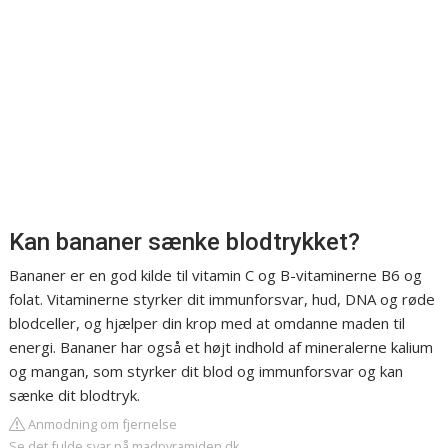
Kan bananer sænke blodtrykket?
Bananer er en god kilde til vitamin C og B-vitaminerne B6 og
folat. Vitaminerne styrker dit immunforsvar, hud, DNA og røde
blodceller, og hjælper din krop med at omdanne maden til
energi. Bananer har også et højt indhold af mineralerne kalium
og mangan, som styrker dit blod og immunforsvar og kan
sænke dit blodtryk.
Anmodning om fjernelse
Se det fulde svar på madpyramiden.dk