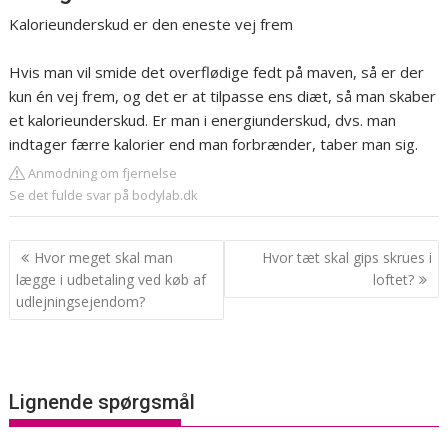
Kalorieunderskud er den eneste vej frem
Hvis man vil smide det overflødige fedt på maven, så er der
kun én vej frem, og det er at tilpasse ens diæt, så man skaber
et kalorieunderskud. Er man i energiunderskud, dvs. man
indtager færre kalorier end man forbrænder, taber man sig.
Anmodning om fjernelse
Se det fulde svar på bodylab.dk
Indlægsnavigation
Hvor meget skal man
Hvor tæt skal gips skrues i
lægge i udbetaling ved køb af
loftet?
udlejningsejendom?
Lignende spørgsmål