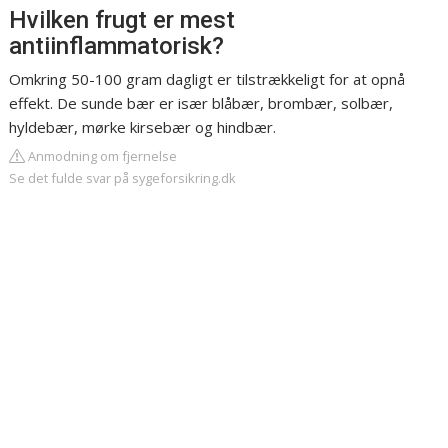
Hvilken frugt er mest
antiinflammatorisk?
Omkring 50-100 gram dagligt er tilstrækkeligt for at opnå
effekt. De sunde bær er især blåbær, brombær, solbær,
hyldebær, mørke kirsebær og hindbær.
Anmodning om fjernelse
Se det fulde svar på sygeforsikring.dk