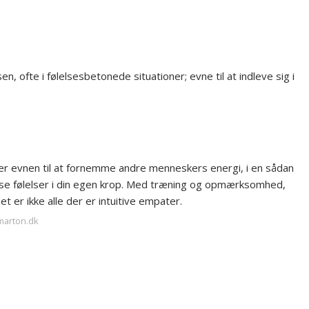
n, ofte i følelsesbetonede situationer; evne til at indleve sig i
 er evnen til at fornemme andre menneskers energi, i en sådan
nse følelser i din egen krop. Med træning og opmærksomhed,
t er ikke alle der er intuitive empater.
marton.dk