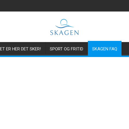
ET ER HER DET SKER!
SPORT OG FRITID
SKAGEN FAQ