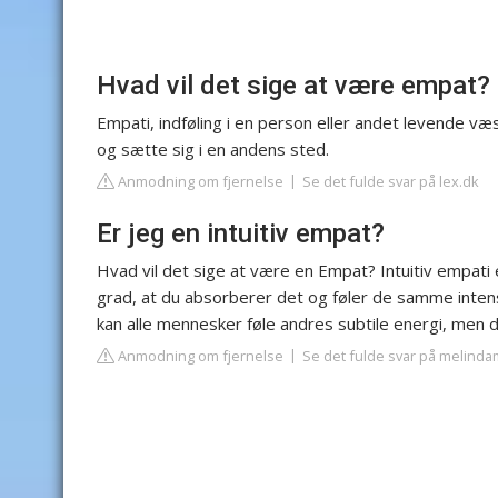
Hvad vil det sige at være empat?
Empati, indføling i en person eller andet levende væse
og sætte sig i en andens sted.
Anmodning om fjernelse
Se det fulde svar på lex.dk
Er jeg en intuitiv empat?
Hvad vil det sige at være en Empat? Intuitiv empati
grad, at du absorberer det og føler de samme inte
kan alle mennesker føle andres subtile energi, men de
Anmodning om fjernelse
Se det fulde svar på melinda