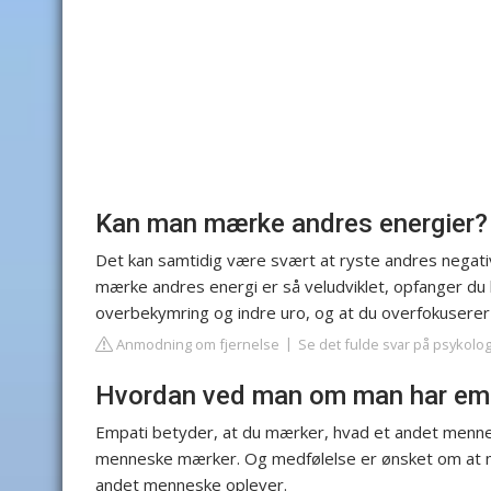
Kan man mærke andres energier?
Det kan samtidig være svært at ryste andres negative
mærke andres energi er så veludviklet, opfanger du l
overbekymring og indre uro, og at du overfokuserer 
Anmodning om fjernelse
Se det fulde svar på psykolo
Hvordan ved man om man har em
Empati betyder, at du mærker, hvad et andet menne
menneske mærker. Og medfølelse er ønsket om at mi
andet menneske oplever.