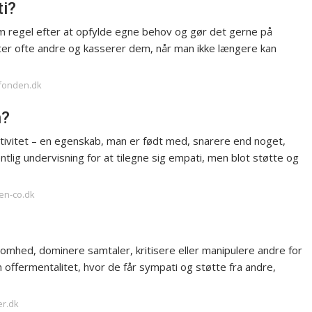
ti?
 regel efter at opfylde egne behov og gør det gerne på
er ofte andre og kasserer dem, når man ikke længere kan
ifonden.dk
n?
eativitet – en egenskab, man er født med, snarere end noget,
ntlig undervisning for at tilegne sig empati, men blot støtte og
en-co.dk
mhed, dominere samtaler, kritisere eller manipulere andre for
 offermentalitet, hvor de får sympati og støtte fra andre,
er.dk