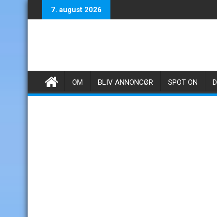
Skip
7. august 2026
to
content
OM
BLIV ANNONCØR
SPOT ON
D