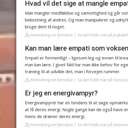
Hvad vil det sige at mangle empa
Man mangler medfølelse og samvittighed og går som
bekostning af andres. Og man manipulerer og udnytt
bruge dem til noget.
Anmodning om fjernelse
Se det fulde svar på psykiatr
Kan man lære empati som vokse
Empati er formentligt – ligesom leg og evnen til kr
man kan lære. I givet fald har man ikke behov for ege
træning til at udvikle det, man i forvejen rummer.
Anmodning om fjernelse
Se det fulde svar på marcuss
Er jeg en energivampyr?
Energivampyrer har en tendens til at søge opmærkso
at få deres energi. Nogle gange kan de også have en
mens de dræner deres energi.
Anmodning om fjernelse
Se det fulde svar på seminar