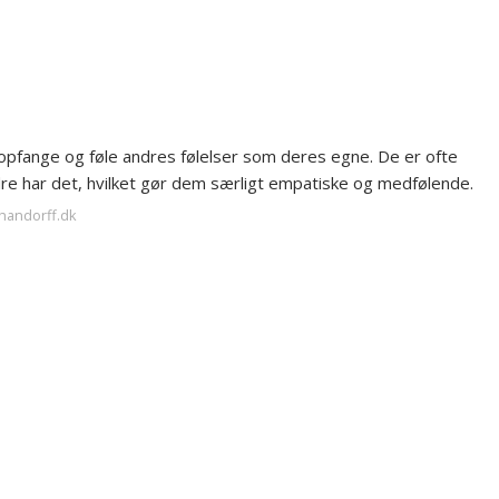
 opfange og føle andres følelser som deres egne. De er ofte
dre har det, hvilket gør dem særligt empatiske og medfølende.
handorff.dk