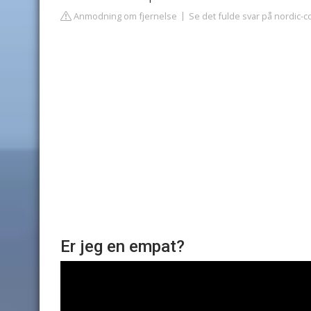
Anmodning om fjernelse
Se det fulde svar på nordic-
Er jeg en empat?