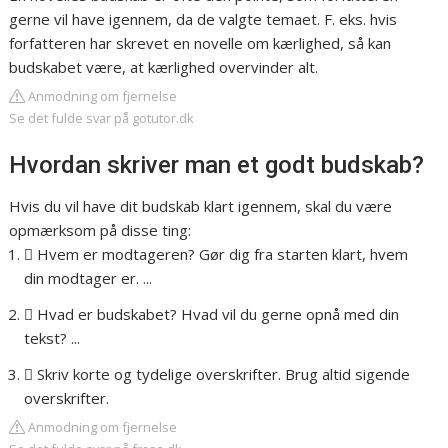
gerne vil have igennem, da de valgte temaet. F. eks. hvis
forfatteren har skrevet en novelle om kærlighed, så kan
budskabet være, at kærlighed overvinder alt.
Anmodning om fjernelse
Se det fulde svar på gotutor.dk
Hvordan skriver man et godt budskab?
Hvis du vil have dit budskab klart igennem, skal du være
opmærksom på disse ting:
 Hvem er modtageren? Gør dig fra starten klart, hvem
din modtager er. ...
 Hvad er budskabet? Hvad vil du gerne opnå med din
tekst? ...
 Skriv korte og tydelige overskrifter. Brug altid sigende
overskrifter.
Anmodning om fjernelse