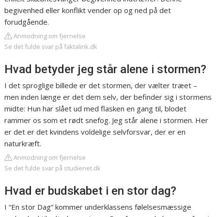
begivenhed eller konflikt vender op og ned på det
forudgående.
Anmodning om fjernelse
Se det fulde svar på faktalink.dk
Hvad betyder jeg står alene i stormen?
I det sproglige billede er det stormen, der vælter træet –
men inden længe er det dem selv, der befinder sig i stormens
midte: Hun har slået ud med flasken en gang til, blodet
rammer os som et rødt snefog. Jeg står alene i stormen. Her
er det er det kvindens voldelige selvforsvar, der er en
naturkræft.
Anmodning om fjernelse
Se det fulde svar på studienet.dk
Hvad er budskabet i en stor dag?
I “En stor Dag” kommer underklassens følelsesmæssige