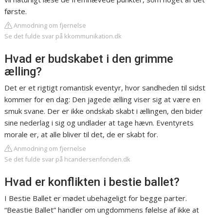
første.
Anmodning om fjernelse
Se det fulde svar på kkommunikation.dk
Hvad er budskabet i den grimme
ælling?
Det er et rigtigt romantisk eventyr, hvor sandheden til sidst
kommer for en dag: Den jagede ælling viser sig at være en
smuk svane. Der er ikke ondskab skabt i ællingen, den bider
sine nederlag i sig og undlader at tage hævn. Eventyrets
morale er, at alle bliver til det, de er skabt for.
Anmodning om fjernelse
Se det fulde svar på hcandersenfonden.dk
Hvad er konflikten i bestie ballet?
I Bestie Ballet er mødet ubehageligt for begge parter.
“Beastie Ballet” handler om ungdommens følelse af ikke at