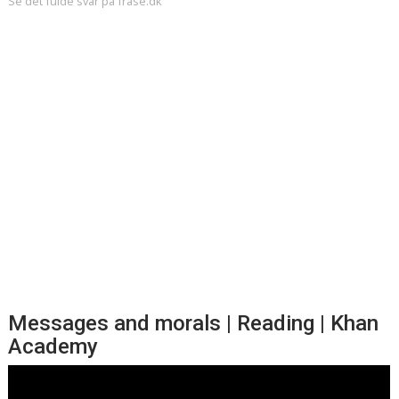
Se det fulde svar på frase.dk
Messages and morals | Reading | Khan
Academy