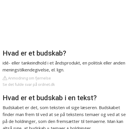
Hvad er et budskab?
idé- eller tankeindhold i et åndsprodukt, en politisk eller anden
meningstilkendegivelse, el. lign.
Anmodning om fjernelse
Se det fulde svar på ordnet.dk
Hvad er et budskab i en tekst?
Budskabet er det, som teksten vil sige læseren. Budskabet
finder man frem til ved at se på tekstens temaer og ved at se
på de holdninger, som den fremsætter til temaerne. Man kan
altså sige, at budskab = temaer + holdninger.