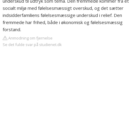
underskud til udtryk som tema. Den fremmede kommer fra et
socialt miljø med følelsesmæssigt overskud, og det sætter
indsidderfamiliens følelsesmæssige underskud i relief. Den
fremmede har frihed, både i økonomisk og følelsesmæssig
forstand.
Anmodning om fjernelse
Se det fulde svar på studienet.dk