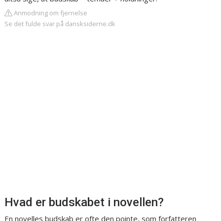
Anmodning om fjernelse
Se det fulde svar på dansksiderne.dk
Hvad er budskabet i novellen?
En novelles budskab er ofte den pointe, som forfatteren