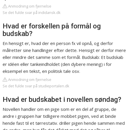
Anmodning om fjernelse
Se det fulde svar på indidansk.dk
Hvad er forskellen på formål og
budskab?
En hensigt er, hvad der en person fx vil opnå, og derfor
målretter sine handlinger efter dette. Hensigt er derfor mere
eller mindre det samme som et formål. Budskab: Et budskab
er idéen eller tankeindholdet (den dybere mening) i for
eksempel en tekst, en politisk tale osv.
Anmodning om fjernelse
Se det fulde svar på studieportalen.dk
Hvad er budskabet i novellen søndag?
Novellen handler om en pige som er en del af gruppe, de
andre i gruppen har tidligere mobbet pigen, ved at binde
hende fast til et tørrestativ. driller pigen hende sammen med