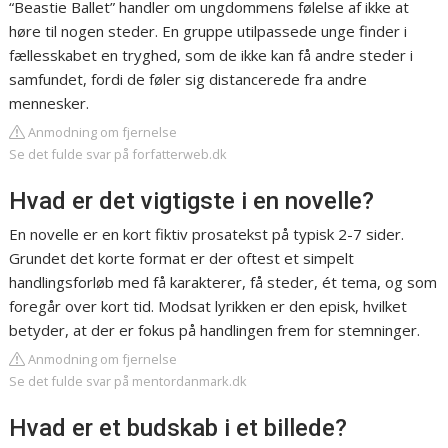
“Beastie Ballet” handler om ungdommens følelse af ikke at
høre til nogen steder. En gruppe utilpassede unge finder i
fællesskabet en tryghed, som de ikke kan få andre steder i
samfundet, fordi de føler sig distancerede fra andre
mennesker.
Anmodning om fjernelse
Se det fulde svar på forfatterweb.dk
Hvad er det vigtigste i en novelle?
En novelle er en kort fiktiv prosatekst på typisk 2-7 sider.
Grundet det korte format er der oftest et simpelt
handlingsforløb med få karakterer, få steder, ét tema, og som
foregår over kort tid. Modsat lyrikken er den episk, hvilket
betyder, at der er fokus på handlingen frem for stemninger.
Anmodning om fjernelse
Se det fulde svar på mentordanmark.dk
Hvad er et budskab i et billede?