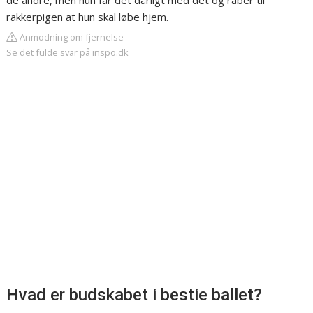
de andre, men hun får det dårligt med det og råber til
rakkerpigen at hun skal løbe hjem.
Anmodning om fjernelse
Se det fulde svar på inspo.dk
Hvad er budskabet i bestie ballet?