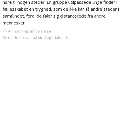
høre til nogen steder. En gruppe utilpassede unge finder i
fællesskabet en tryghed, som de ikke kan få andre steder i
samfundet, fordi de føler sig distancerede fra andre
mennesker.
Anmodning om fjernelse
Se det fulde svar på studieportalen.dk