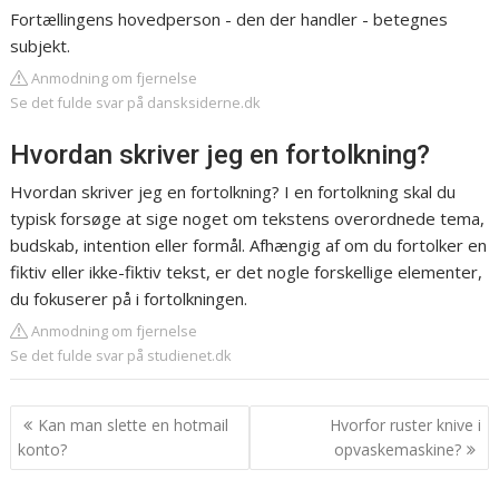
Fortællingens hovedperson - den der handler - betegnes
subjekt.
Anmodning om fjernelse
Se det fulde svar på dansksiderne.dk
Hvordan skriver jeg en fortolkning?
Hvordan skriver jeg en fortolkning? I en fortolkning skal du
typisk forsøge at sige noget om tekstens overordnede tema,
budskab, intention eller formål. Afhængig af om du fortolker en
fiktiv eller ikke-fiktiv tekst, er det nogle forskellige elementer,
du fokuserer på i fortolkningen.
Anmodning om fjernelse
Se det fulde svar på studienet.dk
Indlægsnavigation
Kan man slette en hotmail
Hvorfor ruster knive i
konto?
opvaskemaskine?