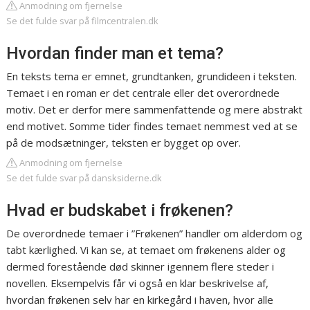
Anmodning om fjernelse
Se det fulde svar på filmcentralen.dk
Hvordan finder man et tema?
En teksts tema er emnet, grundtanken, grundideen i teksten.
Temaet i en roman er det centrale eller det overordnede
motiv. Det er derfor mere sammenfattende og mere abstrakt
end motivet. Somme tider findes temaet nemmest ved at se
på de modsætninger, teksten er bygget op over.
Anmodning om fjernelse
Se det fulde svar på dansksiderne.dk
Hvad er budskabet i frøkenen?
De overordnede temaer i ”Frøkenen” handler om alderdom og
tabt kærlighed. Vi kan se, at temaet om frøkenens alder og
dermed forestående død skinner igennem flere steder i
novellen. Eksempelvis får vi også en klar beskrivelse af,
hvordan frøkenen selv har en kirkegård i haven, hvor alle