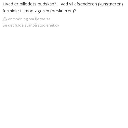
Hvad er billedets budskab? Hvad vil afsenderen (kunstneren)
formidle til modtageren (beskueren)?
Anmodning om fjernelse
Se det fulde svar på studienet.dk