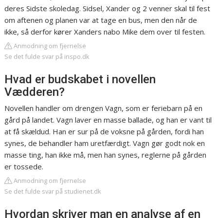
deres Sidste skoledag. Sidsel, Xander og 2 venner skal til fest
om aftenen og planen var at tage en bus, men den når de
ikke, så derfor kører Xanders nabo Mike dem over til festen.
Anmodning om fjernelse
Se det fulde svar på inspo.dk
Hvad er budskabet i novellen
Vædderen?
Novellen handler om drengen Vagn, som er feriebarn på en
gård på landet. Vagn laver en masse ballade, og han er vant til
at få skældud. Han er sur på de voksne på gården, fordi han
synes, de behandler ham uretfærdigt. Vagn gør godt nok en
masse ting, han ikke må, men han synes, reglerne på gården
er tossede.
Anmodning om fjernelse
Se det fulde svar på studienet.dk
Hvordan skriver man en analyse af en