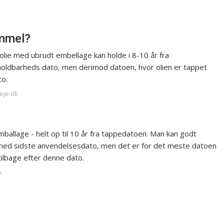
ammel?
 olie med ubrudt embellage kan holde i 8-10 år fra
holdbarheds dato, men derimod datoen, hvor olien er tappet
to.
leje.dk
ballage - helt op til 10 år fra tappedatoen. Man kan godt
 med sidste anvendelsesdato, men det er for det meste datoen
tilbage efter denne dato.
k