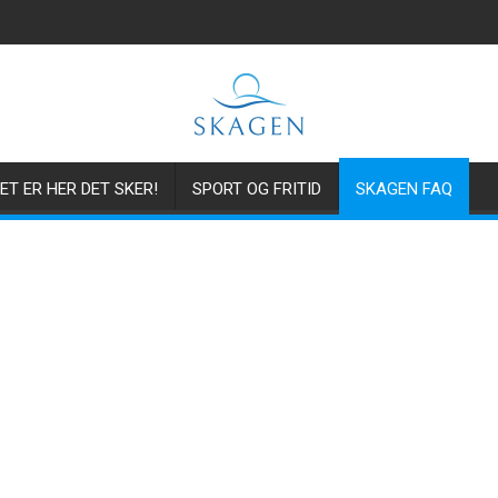
ET ER HER DET SKER!
SPORT OG FRITID
SKAGEN FAQ