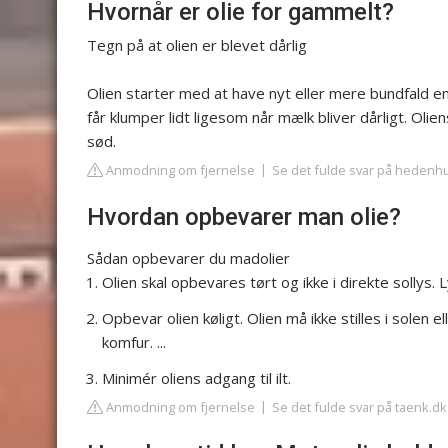
Hvornår er olie for gammelt?
Tegn på at olien er blevet dårlig
Olien starter med at have nyt eller mere bundfald end 
får klumper lidt ligesom når mælk bliver dårligt. Oli
sød.
Anmodning om fjernelse
Se det fulde svar på hedenh
Hvordan opbevarer man olie?
Sådan opbevarer du madolier
Olien skal opbevares tørt og ikke i direkte sollys. Ly
Opbevar olien køligt. Olien må ikke stilles i solen 
komfur. ...
Minimér oliens adgang til ilt.
Anmodning om fjernelse
Se det fulde svar på taenk.dk