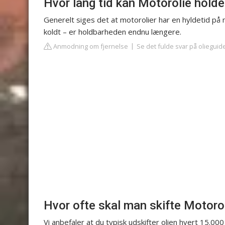
Hvor lang tid kan Motorolie holde
Generelt siges det at motorolier har en hyldetid på
koldt – er holdbarheden endnu længere.
Anmodning om fjernelse
Se det fulde svar på olieguid
Hvor ofte skal man skifte Motoro
Vi anbefaler at du typisk udskifter olien hvert 15.000