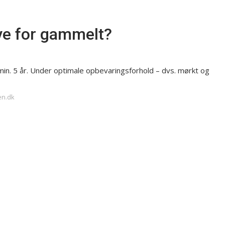
ve for gammelt?
 min. 5 år. Under optimale opbevaringsforhold – dvs. mørkt og
en.dk