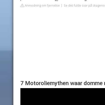
Anmodning om fjernelse
Se det fulde svar på skageno
7 Motoroliemythen waar domme m