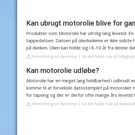
Kan ubrugt motorolie blive for g
Produkter som Motorolie har utrolig lang levetid. En
tappedatoen. Datoen på oliedunkene er ikke sidste 
på dunken. Olien kan holde sig i 8-10 år fra denne da
Anmodning om fjernelse
Se det fulde svar på billigbilp
Kan motorolie udløbe?
Motorolie har en meget lang holdbarhed i udbrudt em
komme til at forveksle datostemplet på motorolier
for tapning og der er derfor ofte mange års levetid 
Anmodning om fjernelse
Se det fulde svar på weboil.d