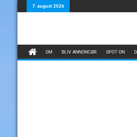
Skip
7. august 2026
to
content
OM
BLIV ANNONCØR
SPOT ON
D