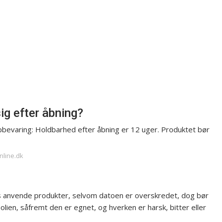
ig efter åbning?
pbevaring: Holdbarhed efter åbning er 12 uger. Produktet bør
nline.dk
s anvende produkter, selvom datoen er overskredet, dog bør
en, såfremt den er egnet, og hverken er harsk, bitter eller