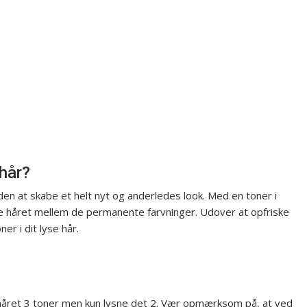
 hår?
en at skabe et helt nyt og anderledes look. Med en toner i
ke håret mellem de permanente farvninger. Udover at opfriske
er i dit lyse hår.
ret 3 toner men kun lysne det 2. Vær opmærksom på, at ved