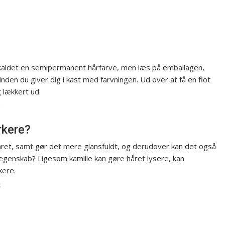
 kaldet en semipermanent hårfarve, men læs på emballagen,
nden du giver dig i kast med farvningen. Ud over at få en flot
 lækkert ud.
k
rkere?
året, samt gør det mere glansfuldt, og derudover kan det også
 egenskab? Ligesom kamille kan gøre håret lysere, kan
kere.
k