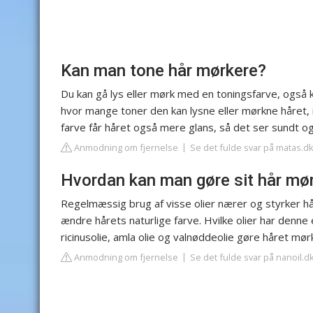
Kan man tone hår mørkere?
Du kan gå lys eller mørk med en toningsfarve, også
hvor mange toner den kan lysne eller mørkne håret, i
farve får håret også mere glans, så det ser sundt og
Anmodning om fjernelse
Se det fulde svar på matas.d
Hvordan kan man gøre sit hår mø
Regelmæssig brug af visse olier nærer og styrker h
ændre hårets naturlige farve. Hvilke olier har denne
ricinusolie, amla olie og valnøddeolie gøre håret mør
Anmodning om fjernelse
Se det fulde svar på nanoil.d