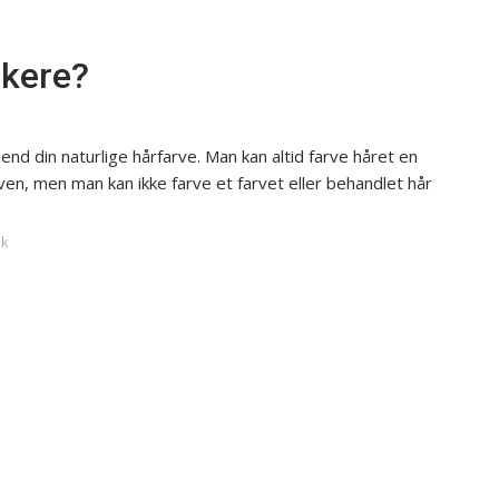
rkere?
nd din naturlige hårfarve. Man kan altid farve håret en
en, men man kan ikke farve et farvet eller behandlet hår
dk