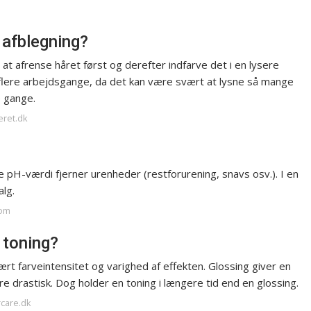
 afblegning?
d at afrense håret først og derefter indfarve det i en lysere
 i flere arbejdsgange, da det kan være svært at lysne så mange
e gange.
eret.dk
 pH-værdi fjerner urenheder (restforurening, snavs osv.). I en
lg.
com
 toning?
ært farveintensitet og varighed af effekten. Glossing giver en
 drastisk. Dog holder en toning i længere tid end en glossing.
rcare.dk