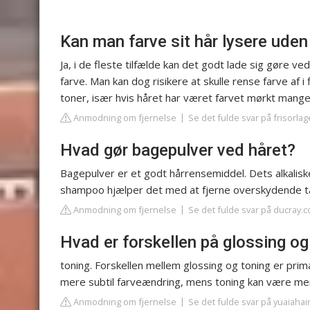
Kan man farve sit hår lysere uden
Ja, i de fleste tilfælde kan det godt lade sig gøre ve
farve. Man kan dog risikere at skulle rense farve af
toner, især hvis håret har været farvet mørkt mang
Anmodning om fjernelse
Se det fulde svar på frisorlag
Hvad gør bagepulver ved håret?
Bagepulver er et godt hårrensemiddel. Dets alkaliske
shampoo hjælper det med at fjerne overskydende ta
Anmodning om fjernelse
Se det fulde svar på ducray.
Hvad er forskellen på glossing og
toning. Forskellen mellem glossing og toning er prim
mere subtil farveændring, mens toning kan være mere
Anmodning om fjernelse
Se det fulde svar på yuaiahai