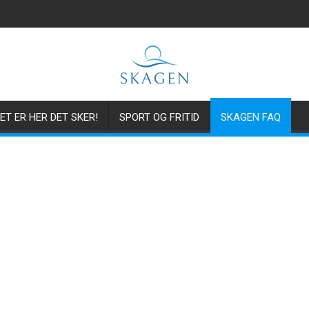
ET ER HER DET SKER!
SPORT OG FRITID
SKAGEN FAQ