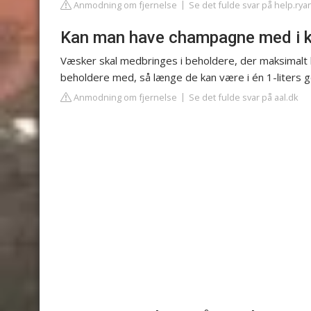
Anmodning om fjernelse
Se det fulde svar på help.rya
Kan man have champagne med i k
Væsker skal medbringes i beholdere, der maksimalt 
beholdere med, så længe de kan være i én 1-liters g
Anmodning om fjernelse
Se det fulde svar på aal.dk