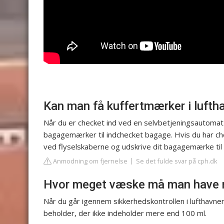
Kan man få kuffertmærker i lufth
Når du er checket ind ved en selvbetjeningsautomat i
bagagemærker til indchecket bagage. Hvis du har ch
ved flyselskaberne og udskrive dit bagagemærke til
Anmodning om fjernelse
Se det fulde svar på cph.dk
Hvor meget væske må man have m
Når du går igennem sikkerhedskontrollen i lufthavne
beholder, der ikke indeholder mere end 100 ml.