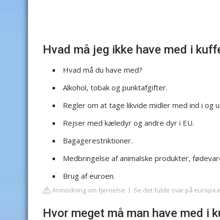
Hvad må jeg ikke have med i kuff
Hvad må du have med?
Alkohol, tobak og punktafgifter.
Regler om at tage likvide midler med ind i og 
Rejser med kæledyr og andre dyr i EU.
Bagagerestriktioner.
Medbringelse af animalske produkter, fødevarer
Brug af euroen.
Anmodning om fjernelse
Se det fulde svar på europa.
Hvor meget må man have med i k