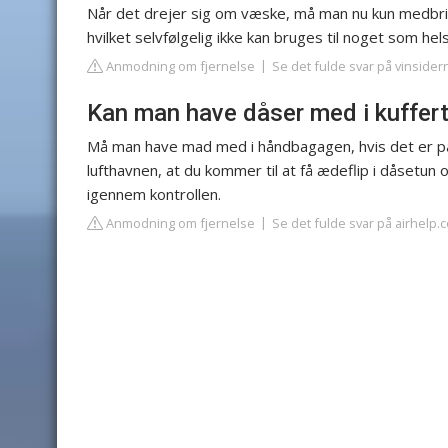
Når det drejer sig om væske, må man nu kun medbring
hvilket selvfølgelig ikke kan bruges til noget som he
Anmodning om fjernelse
Se det fulde svar på vinsider
Kan man have dåser med i kuffer
Må man have mad med i håndbagagen, hvis det er på 
lufthavnen, at du kommer til at få ædeflip i dåsetun
igennem kontrollen.
Anmodning om fjernelse
Se det fulde svar på airhelp.