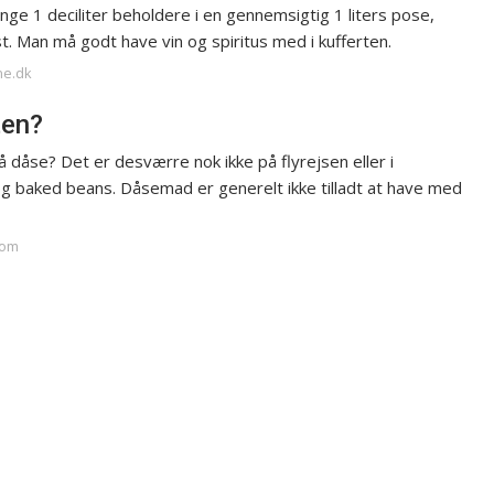
e 1 deciliter beholdere i en gennemsigtig 1 liters pose,
lst. Man må godt have vin og spiritus med i kufferten.
ne.dk
ten?
dåse? Det er desværre nok ikke på flyrejsen eller i
 og baked beans. Dåsemad er generelt ikke tilladt at have med
com