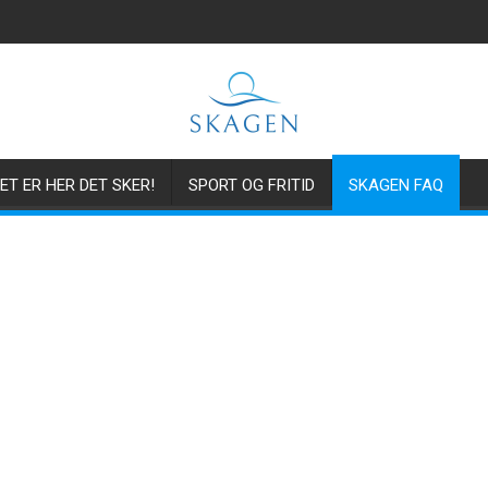
ET ER HER DET SKER!
SPORT OG FRITID
SKAGEN FAQ