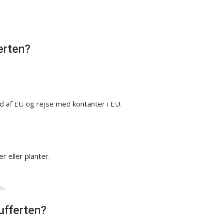
erten?
ud af EU og rejse med kontanter i EU.
 eller planter.
eu
ufferten?