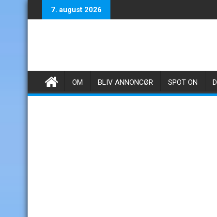
Skip
7. august 2026
to
content
OM
BLIV ANNONCØR
SPOT ON
D