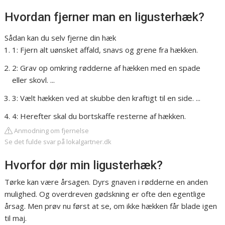
Hvordan fjerner man en ligusterhæk?
Sådan kan du selv fjerne din hæk
1: Fjern alt uønsket affald, snavs og grene fra hækken.
2: Grav op omkring rødderne af hækken med en spade
eller skovl. ...
3: Vælt hækken ved at skubbe den kraftigt til en side. ...
4: Herefter skal du bortskaffe resterne af hækken.
Anmodning om fjernelse
Se det fulde svar på lokalgartner.dk
Hvorfor dør min ligusterhæk?
Tørke kan være årsagen. Dyrs gnaven i rødderne en anden
mulighed. Og overdreven gødskning er ofte den egentlige
årsag. Men prøv nu først at se, om ikke hækken får blade igen
til maj.