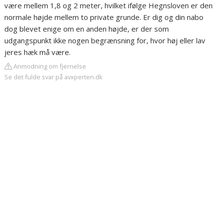
være mellem 1,8 og 2 meter, hvilket ifølge Hegnsloven er den
normale højde mellem to private grunde. Er dig og din nabo
dog blevet enige om en anden højde, er der som
udgangspunkt ikke nogen begrænsning for, hvor høj eller lav
jeres hæk må være.
Anmodning om fjernelse
Se det fulde svar på avxperten.dk