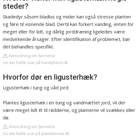
steder?
Skadedyr såsom bladlus og mider kan også stresse planten
og føre til visnende blad. Dertil kan forkert vanding, enten for
meget eller for lidt, og dårlig jorddræning ligeledes være
medvirkende årsager. Efter identifikation af problemet, bør
det behandles specifikt.
Anmodning om fjernelse
Se det fulde svar på handyhand.dk
Hvorfor dør en ligusterhæk?
Ligusterhæk i tung og våd jord
Plantes ligusterhæk i en tung og vandmættet jord, vil der
være meget lidt ilt til rødderne, og planterne vil svækkes eller
dø.
Anmodning om fjernelse
Se det fulde svar på plantetorvet.dk