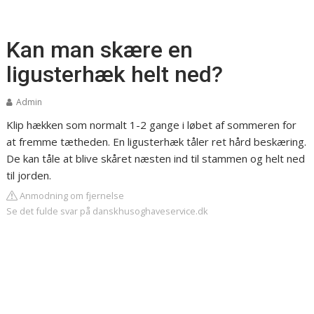
Kan man skære en
ligusterhæk helt ned?
Admin
Klip hækken som normalt 1-2 gange i løbet af sommeren for
at fremme tætheden. En ligusterhæk tåler ret hård beskæring.
De kan tåle at blive skåret næsten ind til stammen og helt ned
til jorden.
Anmodning om fjernelse
Se det fulde svar på danskhusoghaveservice.dk