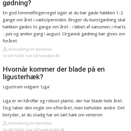
gødning?
En god tommelfingerregel siger at du bør gøde hækken 1-2
gange om året i vækstperioden. Bruger du kunstgødning skal
hækken gødes to gange om året - i løbet af sæsonen; i marts
- juni og anden gang i august. Organisk gødning bør gives om
foråret.
Anmodning om fjernelse
Se det fulde svar på haveglad.dk
Hvornår kommer der blade på en
ligusterhæk?
Ligustrum vulgare 'Liga'
Liga er en hårdfør og robust plante, der har blade hele året.
Dog taber den nogle om efteråret, men beholder andre. Det
betyder, at du stadig har en tæt hæk om vinteren.
Anmodning om fjernelse
Se det fulde svar på havehandel.dk