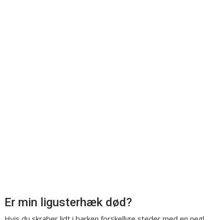
Er min ligusterhæk død?
Hvis du skraber lidt i barken forskellige steder med en negl