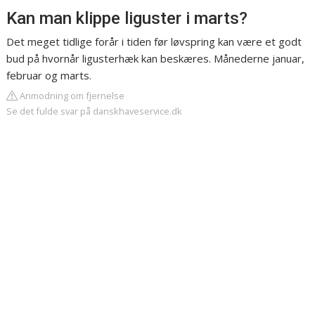
Kan man klippe liguster i marts?
Det meget tidlige forår i tiden før løvspring kan være et godt
bud på hvornår ligusterhæk kan beskæres. Månederne januar,
februar og marts.
Anmodning om fjernelse
Se det fulde svar på danskhaveservice.dk