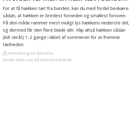
For at få hækken tæt fra bunden, kan du med fordel beskære
sådan, at hækken er bredest forneden og smallest foroven.
På den måde rammer mest muligt lys hækkens nederste del,
og dermed får den flere blade dér. Klip altså hækken sådan
(lidt skråt) 1-2 gange i løbet af sommeren for at fremme
tætheden.
Anmodning om fjernelse
Se det fulde svar på haveselskabet.dk