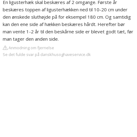
En ligusterhæk skal beskæres af 2 omgange. Første år
beskæres toppen af ligusterhækken ned til 10-20 cm under
den ønskede sluthøjde på for eksempel 180 cm. Og samtidig
kan den ene side af hækken beskæres hårdt. Herefter bør
man vente 1-2 år til den beskårne side er blevet godt tæt, før
man tager den anden side.
Anmodning om fjernelse
Se det fulde svar på danskhusoghaveservice.dk