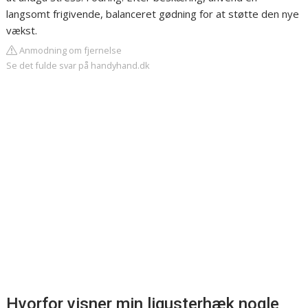
langsomt frigivende, balanceret gødning for at støtte den nye
vækst.
Anmodning om fjernelse
Se det fulde svar på handyhand.dk
Hvorfor visner min ligusterhæk nogle