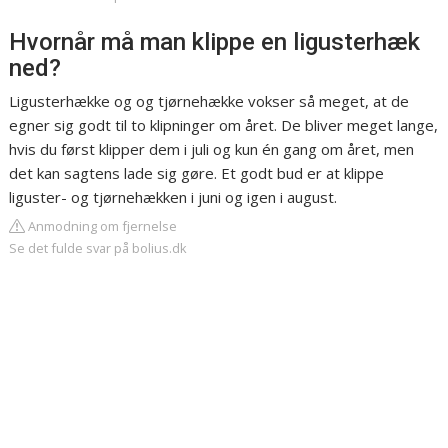
Hvornår må man klippe en ligusterhæk
ned?
Ligusterhække og og tjørnehække vokser så meget, at de
egner sig godt til to klipninger om året. De bliver meget lange,
hvis du først klipper dem i juli og kun én gang om året, men
det kan sagtens lade sig gøre. Et godt bud er at klippe
liguster- og tjørnehækken i juni og igen i august.
Anmodning om fjernelse
Se det fulde svar på bolius.dk