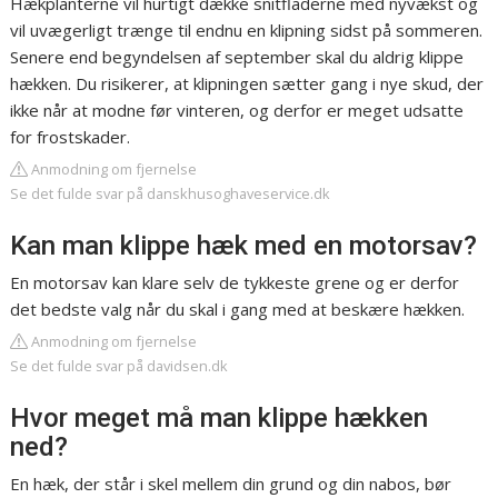
Hækplanterne vil hurtigt dække snitfladerne med nyvækst og
vil uvægerligt trænge til endnu en klipning sidst på sommeren.
Senere end begyndelsen af september skal du aldrig klippe
hækken. Du risikerer, at klipningen sætter gang i nye skud, der
ikke når at modne før vinteren, og derfor er meget udsatte
for frostskader.
Anmodning om fjernelse
Se det fulde svar på danskhusoghaveservice.dk
Kan man klippe hæk med en motorsav?
En motorsav kan klare selv de tykkeste grene og er derfor
det bedste valg når du skal i gang med at beskære hækken.
Anmodning om fjernelse
Se det fulde svar på davidsen.dk
Hvor meget må man klippe hækken
ned?
En hæk, der står i skel mellem din grund og din nabos, bør