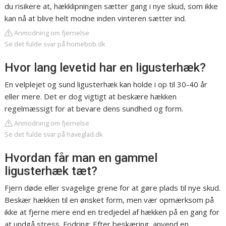
du risikere at, hækklipningen sætter gang i nye skud, som ikke
kan nå at blive helt modne inden vinteren sætter ind.
Anmodning om fjernelse
Se det fulde svar på homebob.dk
Hvor lang levetid har en ligusterhæk?
En velplejet og sund ligusterhæk kan holde i op til 30-40 år
eller mere. Det er dog vigtigt at beskære hækken
regelmæssigt for at bevare dens sundhed og form.
Anmodning om fjernelse
Se det fulde svar på haveglad.dk
Hvordan får man en gammel
ligusterhæk tæt?
Fjern døde eller svagelige grene for at gøre plads til nye skud.
Beskær hækken til en ønsket form, men vær opmærksom på
ikke at fjerne mere end en tredjedel af hækken på en gang for
at undgå stress. Fodring: Efter beskæring, anvend en