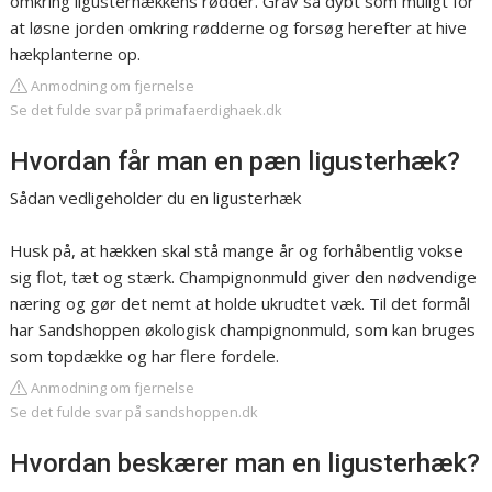
omkring ligusterhækkens rødder. Grav så dybt som muligt for
at løsne jorden omkring rødderne og forsøg herefter at hive
hækplanterne op.
Anmodning om fjernelse
Se det fulde svar på primafaerdighaek.dk
Hvordan får man en pæn ligusterhæk?
Sådan vedligeholder du en ligusterhæk
Husk på, at hækken skal stå mange år og forhåbentlig vokse
sig flot, tæt og stærk. Champignonmuld giver den nødvendige
næring og gør det nemt at holde ukrudtet væk. Til det formål
har Sandshoppen økologisk champignonmuld, som kan bruges
som topdække og har flere fordele.
Anmodning om fjernelse
Se det fulde svar på sandshoppen.dk
Hvordan beskærer man en ligusterhæk?