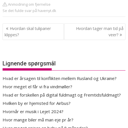
Anmodning om fjernelse
Se det fulde svar på havenyt.dk
Indlægsnavigation
Hvordan skal tulipaner
Hvordan tager man tid på
klippes?
veer?
Lignende spørgsmål
Hvad er årsagen til konflikten mellem Rusland og Ukraine?
Hvor meget el får vi fra vindmøller?
Hvad er forskellen på digital fuldmagt og Fremtidsfuldmagt?
Hvilken by er hjemsted for Airbus?
Hvornår er musik i Lejet 2024?
Hvor mange biler må man eje pr år?