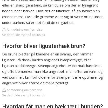
eller en skarp genstand, så kan du se om der er lysegrønt
nedenunder barken. Hvis det er tilfældet, så giv hækken en
chance mere. Hvis alle grenene viser sig at være brune inden
under barken, så er det fordi de er gået ud.
Anmodning om fjernelse
Se det fulde svar på bolius.dk
Hvorfor bliver ligusterhæk brun?
De brune pletter på bladene er en svamp, der rammer
liguster. På dansk kaldes angrebet bladpletsyge, eller
ligusterbladpletsyge. Svampeangrebet er normalt harmløst,
og ofte bemærker man ikke angrebet, men efter en varm og
våd sommer, kan forholdene for svampen være optimale, og
angrebet bliver større og mere tydeligt.
Anmodning om fjernelse
Se det fulde svar på bolius.dk
Hvordan får man en hæk tæt i bunden?