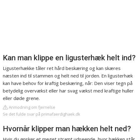
Kan man klippe en ligusterhæk helt ind?
Ligusterhække tåler ret hård beskæring og kan skæres
næsten ind til stammen og helt ned til jorden. En ligusterhæk
kan have behov for kraftig beskæring, når: Den viser tegn på
betydelig overvækst eller har svag vækst med kraftige huller
eller døde grene.
Anmodning om fjernelse
Se det fulde svar på primafaerdighaek.dk
Hvornår klipper man hækken helt ned?
Hvis du ønsker et meget stramt udseende, hvor hækken står