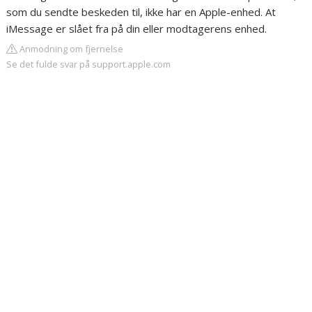
som du sendte beskeden til, ikke har en Apple-enhed. At
iMessage er slået fra på din eller modtagerens enhed.
Anmodning om fjernelse
Se det fulde svar på support.apple.com