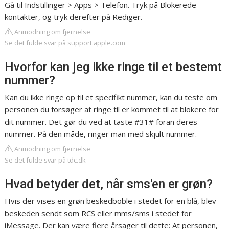
Gå til Indstillinger > Apps > Telefon. Tryk på Blokerede
kontakter, og tryk derefter på Rediger.
Anmodning om fjernelse
Se det fulde svar på support.apple.com
Hvorfor kan jeg ikke ringe til et bestemt
nummer?
Kan du ikke ringe op til et specifikt nummer, kan du teste om
personen du forsøger at ringe til er kommet til at blokere for
dit nummer. Det gør du ved at taste #31# foran deres
nummer. På den måde, ringer man med skjult nummer.
Anmodning om fjernelse
Se det fulde svar på tdc.dk
Hvad betyder det, når sms'en er grøn?
Hvis der vises en grøn beskedboble i stedet for en blå, blev
beskeden sendt som RCS eller mms/sms i stedet for
iMessage. Der kan være flere årsager til dette: At personen,