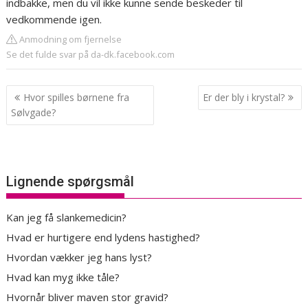
indbakke, men du vil ikke kunne sende beskeder til
vedkommende igen.
Anmodning om fjernelse
Se det fulde svar på da-dk.facebook.com
Indlægsnavigation
Hvor spilles børnene fra
Er der bly i krystal?
Sølvgade?
Lignende spørgsmål
Kan jeg få slankemedicin?
Hvad er hurtigere end lydens hastighed?
Hvordan vækker jeg hans lyst?
Hvad kan myg ikke tåle?
Hvornår bliver maven stor gravid?