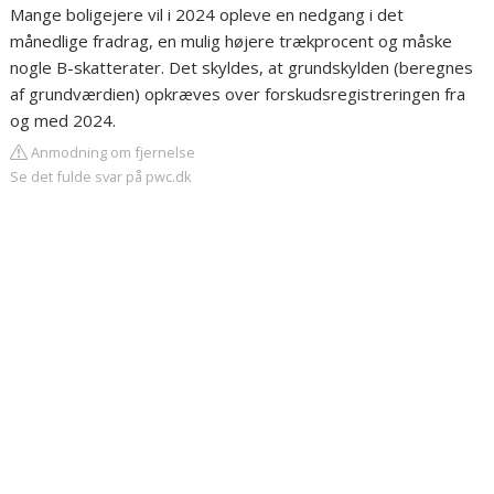
Mange boligejere vil i 2024 opleve en nedgang i det
månedlige fradrag, en mulig højere trækprocent og måske
nogle B-skatterater. Det skyldes, at grundskylden (beregnes
af grundværdien) opkræves over forskudsregistreringen fra
og med 2024.
Anmodning om fjernelse
Se det fulde svar på pwc.dk