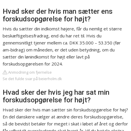
Hvad sker der hvis man sætter ens
forskudsopgørelse for højt?
Hvis du sætter din indkomst højere, får du nemlig et større
beskæftigelsesfradrag, end du har ret til. Hvis du
gennemsnitligt tjener mellem ca. DKK 35.000 – 53.350 (før
am-bidrag) om måneden, er det uden betydning, om du
sætter din lønindkomst for højt eller lavt på
forskudsopgørelsen for 2024.
Anmodning om fjernelse
Se det fulde svar på beierholm.dk
Hvad sker der hvis jeg har sat min
forskudsopgørelse for højt?
Hvad sker der hvis man sætter sin forskudsopgørelse for høj?
En del danskere vælger at ændre deres forskudsopgørelse,
så de bevidst betaler for meget i skat i løbet af året og derfor
får udbetalt overskydende skat hvert år. Vil du betale ekstra