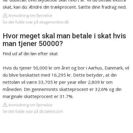
skat, kan du: Ændre din trækprocent. Sætte dine fradrag ned.
Anmodning om fjernelse
Se det fulde svar på skagenonline.dk
Hvor meget skal man betale i skat hvis
man tjener 50000?
Find ud af din løn efter skat
Hvis du tjener 50,000 kr om året og bor i Aarhus, Danmark, vil
du blive beskattet med 16,295 kr. Dette betyder, at din
nettoløn vil være 33,705 kr per year eller 2,809 kr om
måneden. Din gennemsnits skatteprocent er 32.6% og din
marginale skatteprocent er 31.7%.
Anmodning om fjernelse
Se det fulde svar på dk.talent.com