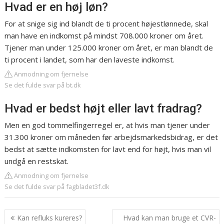
Hvad er en høj løn?
For at snige sig ind blandt de ti procent højestlønnede, skal
man have en indkomst på mindst 708.000 kroner om året.
Tjener man under 125.000 kroner om året, er man blandt de
ti procent i landet, som har den laveste indkomst.
Anmodning om fjernelse
Se det fulde svar på bt.dk
Hvad er bedst højt eller lavt fradrag?
Men en god tommelfingerregel er, at hvis man tjener under
31.300 kroner om måneden før arbejdsmarkedsbidrag, er det
bedst at sætte indkomsten for lavt end for højt, hvis man vil
undgå en restskat.
Anmodning om fjernelse
Se det fulde svar på fagbladet3f.dk
Indlægsnavigation
Kan refluks kureres?
Hvad kan man bruge et CVR-