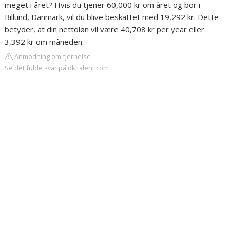
meget i året? Hvis du tjener 60,000 kr om året og bor i
Billund, Danmark, vil du blive beskattet med 19,292 kr. Dette
betyder, at din nettoløn vil være 40,708 kr per year eller
3,392 kr om måneden.
Anmodning om fjernelse
Se det fulde svar på dk.talent.com