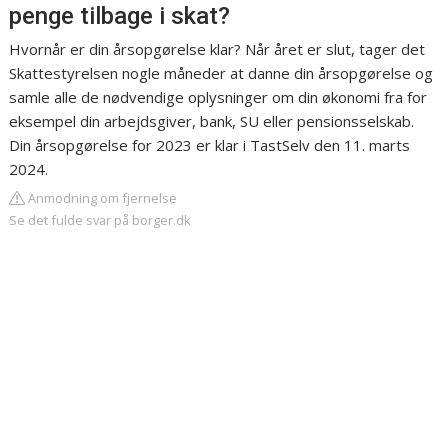
penge tilbage i skat?
Hvornår er din årsopgørelse klar? Når året er slut, tager det
Skattestyrelsen nogle måneder at danne din årsopgørelse og
samle alle de nødvendige oplysninger om din økonomi fra for
eksempel din arbejdsgiver, bank, SU eller pensionsselskab.
Din årsopgørelse for 2023 er klar i TastSelv den 11. marts
2024.
Anmodning om fjernelse
Se det fulde svar på borger.dk