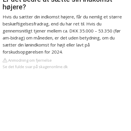
højere?
Hvis du sætter din indkomst højere, får du nemlig et større
beskæftigelsesfradrag, end du har ret til. Hvis du
gennemsnitligt tjener mellem ca. DKK 35.000 – 53.350 (før
am-bidrag) om måneden, er det uden betydning, om du
sætter din lønindkomst for højt eller lavt på
forskudsopgørelsen for 2024.
Anmodning om fjernelse
Se det fulde svar på skagenonline.dk