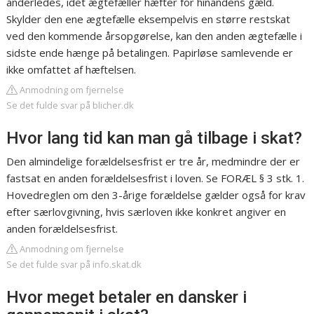
anderledes, idet ægtefæller hæfter for hinandens gæld.
Skylder den ene ægtefælle eksempelvis en større restskat
ved den kommende årsopgørelse, kan den anden ægtefælle i
sidste ende hænge på betalingen. Papirløse samlevende er
ikke omfattet af hæftelsen.
Anmodning om fjernelse
Se det fulde svar på blicher.dk
Hvor lang tid kan man gå tilbage i skat?
Den almindelige forældelsesfrist er tre år, medmindre der er
fastsat en anden forældelsesfrist i loven. Se FORÆL § 3 stk. 1.
Hovedreglen om den 3-årige forældelse gælder også for krav
efter særlovgivning, hvis særloven ikke konkret angiver en
anden forældelsesfrist.
Anmodning om fjernelse
Se det fulde svar på info.skat.dk
Hvor meget betaler en dansker i