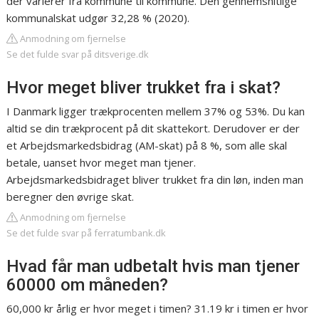
der varierer fra kommune til kommune. Den gennemsnitlige
kommunalskat udgør 32,28 % (2020).
Anmodning om fjernelse
Se det fulde svar på ditsverige.dk
Hvor meget bliver trukket fra i skat?
I Danmark ligger trækprocenten mellem 37% og 53%. Du kan
altid se din trækprocent på dit skattekort. Derudover er der
et Arbejdsmarkedsbidrag (AM-skat) på 8 %, som alle skal
betale, uanset hvor meget man tjener.
Arbejdsmarkedsbidraget bliver trukket fra din løn, inden man
beregner den øvrige skat.
Anmodning om fjernelse
Se det fulde svar på ferratumbank.dk
Hvad får man udbetalt hvis man tjener
60000 om måneden?
60,000 kr årlig er hvor meget i timen? 31.19 kr i timen er hvor