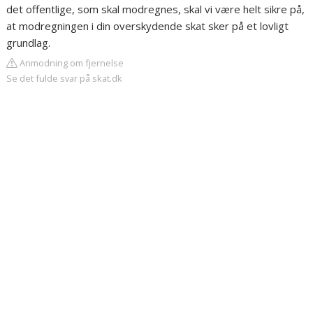
det offentlige, som skal modregnes, skal vi være helt sikre på,
at modregningen i din overskydende skat sker på et lovligt
grundlag.
Anmodning om fjernelse
Se det fulde svar på skat.dk