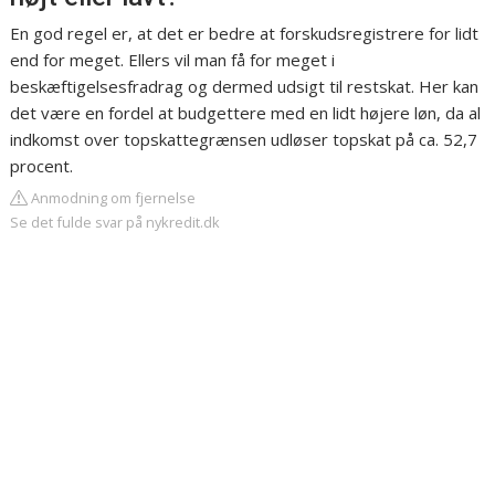
En god regel er, at det er bedre at forskudsregistrere for lidt
end for meget. Ellers vil man få for meget i
beskæftigelsesfradrag og dermed udsigt til restskat. Her kan
det være en fordel at budgettere med en lidt højere løn, da al
indkomst over topskattegrænsen udløser topskat på ca. 52,7
procent.
Anmodning om fjernelse
Se det fulde svar på nykredit.dk