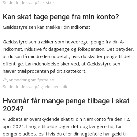
Se det fulde svar på sktst.dk
Kan skat tage penge fra min konto?
Gældsstyrelsen kan trække i din indkomst
Gældsstyrelsen trækker som hovedregel penge fra din A-
indkomst, inklusive fx dagpenge og folkepension. Det betyder,
at du kan få mindre løn udbetalt, hvis du skylder penge til det
offentlige. Lønindeholdelse sker ved, at Gældsstyrelsen
hæver trækprocenten på dit skattekort.
Anmodning om fjernelse
Se det fulde svar på gaeld.taenk.dk
Hvornår får mange penge tilbage i skat
2024?
Vi udbetaler overskydende skat til din NemKonto fra den 12.
april 2024. I nogle tilfælde tager det dog længere tid, før
pengene udbetales. Hvis du eller din ægtefælle har gæld til