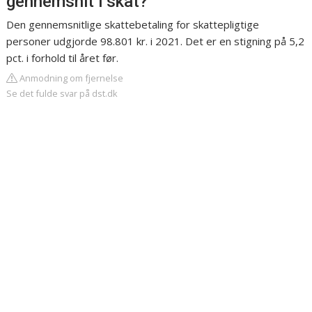
gennemsnit i skat?
Den gennemsnitlige skattebetaling for skattepligtige
personer udgjorde 98.801 kr. i 2021. Det er en stigning på 5,2
pct. i forhold til året før.
Anmodning om fjernelse
Se det fulde svar på dst.dk