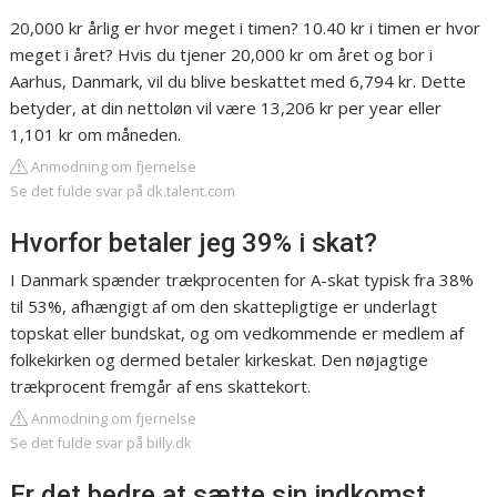
20,000 kr årlig er hvor meget i timen? 10.40 kr i timen er hvor
meget i året? Hvis du tjener 20,000 kr om året og bor i
Aarhus, Danmark, vil du blive beskattet med 6,794 kr. Dette
betyder, at din nettoløn vil være 13,206 kr per year eller
1,101 kr om måneden.
Anmodning om fjernelse
Se det fulde svar på dk.talent.com
Hvorfor betaler jeg 39% i skat?
I Danmark spænder trækprocenten for A-skat typisk fra 38%
til 53%, afhængigt af om den skattepligtige er underlagt
topskat eller bundskat, og om vedkommende er medlem af
folkekirken og dermed betaler kirkeskat. Den nøjagtige
trækprocent fremgår af ens skattekort.
Anmodning om fjernelse
Se det fulde svar på billy.dk
Er det bedre at sætte sin indkomst