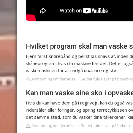
Hvilket program skal man vaske 
Fjern først snørebånd og børst løs snavs af, inden 
skåneprogram, hvis din maskine har det. Det er ogs
vaskemaskinen for at undgå ubalance og støj.
Anmodning om fjernelse
Se det fulde svar på bosch-
Kan man vaske sine sko i opvas
Hvis du kan have dem på i regnvejr, kan du også vas
indersåler eller foringer, og spring tørrecyklussen o
det samme sted, som du vasker dine tallerkener, ka
Anmodning om fjernelse
Se det fulde svar på beko.co