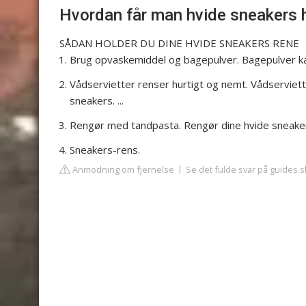
Hvordan får man hvide sneakers 
SÅDAN HOLDER DU DINE HVIDE SNEAKERS RENE
Brug opvaskemiddel og bagepulver. Bagepulver kan 
Vådservietter renser hurtigt og nemt. Vådserviet
sneakers. ...
Rengør med tandpasta. Rengør dine hvide sneaker
Sneakers-rens.
Anmodning om fjernelse
Se det fulde svar på guides.