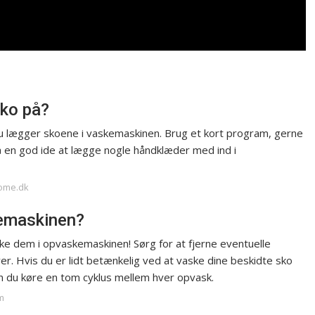
sko på?
du lægger skoene i vaskemaskinen. Brug et kort program, gerne
å en god ide at lægge nogle håndklæder med ind i
home.dk
kemaskinen?
ke dem i opvaskemaskinen! Sørg for at fjerne eventuelle
ver. Hvis du er lidt betænkelig ved at vaske dine beskidte sko
n du køre en tom cyklus mellem hver opvask.
m