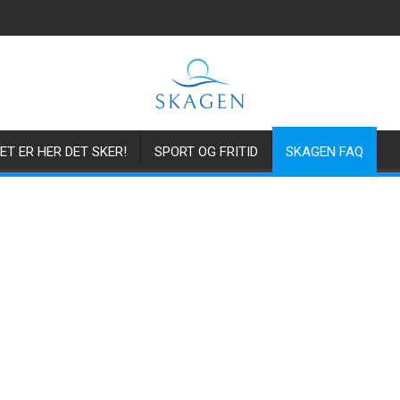
ET ER HER DET SKER!
SPORT OG FRITID
SKAGEN FAQ