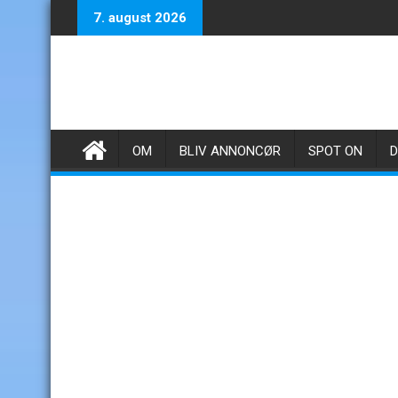
Skip
7. august 2026
to
content
OM
BLIV ANNONCØR
SPOT ON
D