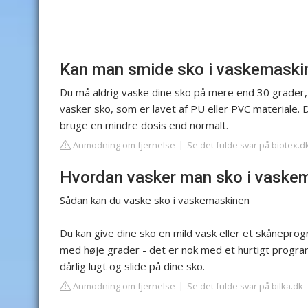
Kan man smide sko i vaskemaski
Du må aldrig vaske dine sko på mere end 30 grader, da
vasker sko, som er lavet af PU eller PVC materiale.
bruge en mindre dosis end normalt.
Anmodning om fjernelse
Se det fulde svar på biotex.d
Hvordan vasker man sko i vaske
Sådan kan du vaske sko i vaskemaskinen
Du kan give dine sko en mild vask eller et skånepro
med høje grader - det er nok med et hurtigt progra
dårlig lugt og slide på dine sko.
Anmodning om fjernelse
Se det fulde svar på bilka.dk