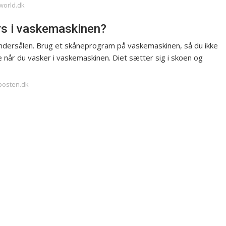
world.dk
rs i vaskemaskinen?
 indersålen. Brug et skåneprogram på vaskemaskinen, så du ikke
 når du vasker i vaskemaskinen. Diet sætter sig i skoen og
-posten.dk