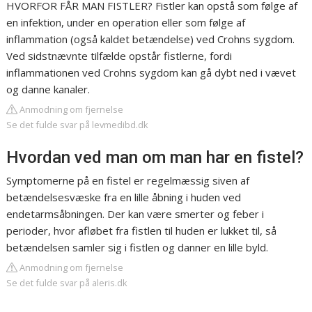
HVORFOR FÅR MAN FISTLER? Fistler kan opstå som følge af
en infektion, under en operation eller som følge af
inflammation (også kaldet betændelse) ved Crohns sygdom.
Ved sidstnævnte tilfælde opstår fistlerne, fordi
inflammationen ved Crohns sygdom kan gå dybt ned i vævet
og danne kanaler.
Anmodning om fjernelse
Se det fulde svar på levmedibd.dk
Hvordan ved man om man har en fistel?
Symptomerne på en fistel er regelmæssig siven af
betændelsesvæske fra en lille åbning i huden ved
endetarmsåbningen. Der kan være smerter og feber i
perioder, hvor afløbet fra fistlen til huden er lukket til, så
betændelsen samler sig i fistlen og danner en lille byld.
Anmodning om fjernelse
Se det fulde svar på aleris.dk