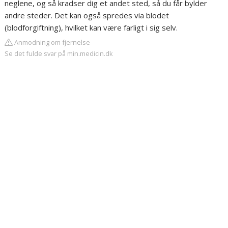
neglene, og så kradser dig et andet sted, så du får bylder
andre steder. Det kan også spredes via blodet
(blodforgiftning), hvilket kan være farligt i sig selv.
Anmodning om fjernelse
Se det fulde svar på min.medicin.dk