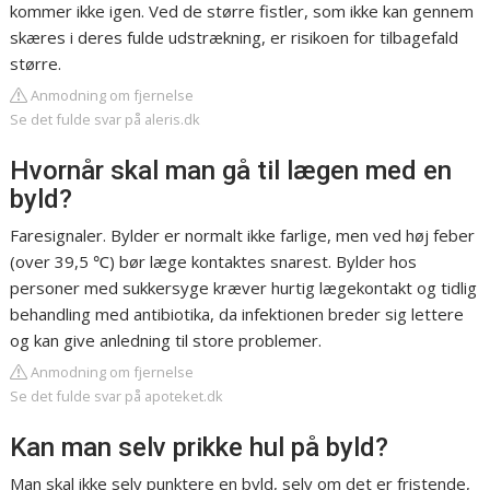
kommer ikke igen. Ved de større fistler, som ikke kan gennem
skæres i deres fulde udstrækning, er risikoen for tilbagefald
større.
Anmodning om fjernelse
Se det fulde svar på aleris.dk
Hvornår skal man gå til lægen med en
byld?
Faresignaler. Bylder er normalt ikke farlige, men ved høj feber
(over 39,5 ℃) bør læge kontaktes snarest. Bylder hos
personer med sukkersyge kræver hurtig lægekontakt og tidlig
behandling med antibiotika, da infektionen breder sig lettere
og kan give anledning til store problemer.
Anmodning om fjernelse
Se det fulde svar på apoteket.dk
Kan man selv prikke hul på byld?
Man skal ikke selv punktere en byld, selv om det er fristende,