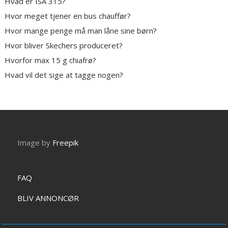
Hvad er ISA 315?
Hvor meget tjener en bus chauffør?
Hvor mange penge må man låne sine børn?
Hvor bliver Skechers produceret?
Hvorfor max 15 g chiafrø?
Hvad vil det sige at tagge nogen?
Image by
Freepik
FAQ
BLIV ANNONCØR