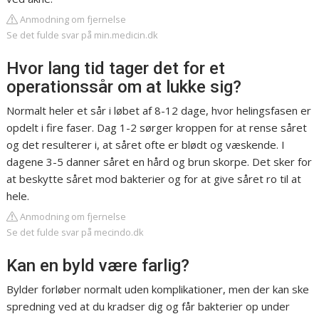
Anmodning om fjernelse
Se det fulde svar på min.medicin.dk
Hvor lang tid tager det for et
operationssår om at lukke sig?
Normalt heler et sår i løbet af 8-12 dage, hvor helingsfasen er
opdelt i fire faser. Dag 1-2 sørger kroppen for at rense såret
og det resulterer i, at såret ofte er blødt og væskende. I
dagene 3-5 danner såret en hård og brun skorpe. Det sker for
at beskytte såret mod bakterier og for at give såret ro til at
hele.
Anmodning om fjernelse
Se det fulde svar på mecindo.dk
Kan en byld være farlig?
Bylder forløber normalt uden komplikationer, men der kan ske
spredning ved at du kradser dig og får bakterier op under