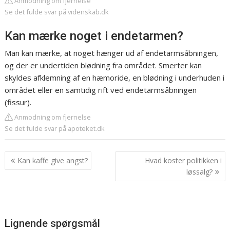
Anmodning om fjernelse
Se det fulde svar på videnskab.dk
Kan mærke noget i endetarmen?
Man kan mærke, at noget hænger ud af endetarmsåbningen,
og der er undertiden blødning fra området. Smerter kan
skyldes afklemning af en hæmoride, en blødning i underhuden i
området eller en samtidig rift ved endetarmsåbningen
(fissur).
Anmodning om fjernelse
Se det fulde svar på apoteket.dk
Indlægsnavigation
Kan kaffe give angst?
Hvad koster politikken i
løssalg?
Lignende spørgsmål