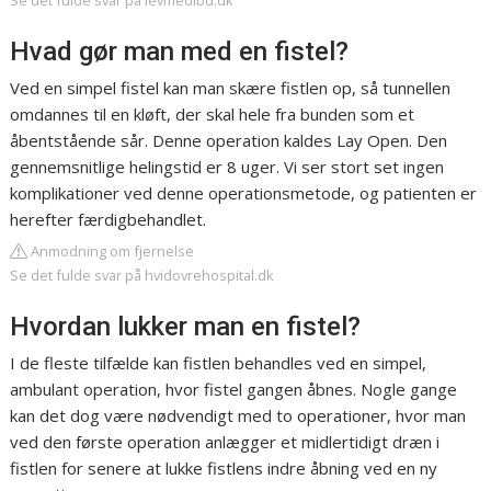
Se det fulde svar på levmedibd.dk
Hvad gør man med en fistel?
Ved en simpel fistel kan man skære fistlen op, så tunnellen
omdannes til en kløft, der skal hele fra bunden som et
åbentstående sår. Denne operation kaldes Lay Open. Den
gennemsnitlige helingstid er 8 uger. Vi ser stort set ingen
komplikationer ved denne operationsmetode, og patienten er
herefter færdigbehandlet.
Anmodning om fjernelse
Se det fulde svar på hvidovrehospital.dk
Hvordan lukker man en fistel?
I de fleste tilfælde kan fistlen behandles ved en simpel,
ambulant operation, hvor fistel gangen åbnes. Nogle gange
kan det dog være nødvendigt med to operationer, hvor man
ved den første operation anlægger et midlertidigt dræn i
fistlen for senere at lukke fistlens indre åbning ved en ny