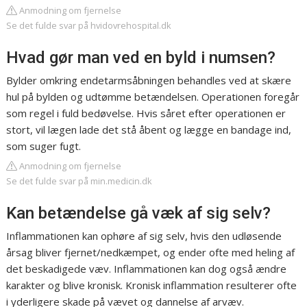
Anmodning om fjernelse
Se det fulde svar på hvidovrehospital.dk
Hvad gør man ved en byld i numsen?
Bylder omkring endetarmsåbningen behandles ved at skære
hul på bylden og udtømme betændelsen. Operationen foregår
som regel i fuld bedøvelse. Hvis såret efter operationen er
stort, vil lægen lade det stå åbent og lægge en bandage ind,
som suger fugt.
Anmodning om fjernelse
Se det fulde svar på min.medicin.dk
Kan betændelse gå væk af sig selv?
Inflammationen kan ophøre af sig selv, hvis den udløsende
årsag bliver fjernet/nedkæmpet, og ender ofte med heling af
det beskadigede væv. Inflammationen kan dog også ændre
karakter og blive kronisk. Kronisk inflammation resulterer ofte
i yderligere skade på vævet og dannelse af arvæv.