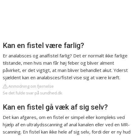
Kan en fistel være farlig?
Er analabsces og analfistel farlig? Det er normalt ikke farlige
tilstande, men hvis man får høj feber og bliver alment
påvirket, er det vigtigt, at man bliver behandlet akut. Yderst
sjældent kan en analabsces/fistel vise sig at være kræft.
Anmodning om fjernelse
Se det fulde svar på sundhed.dk
Kan en fistel gå væk af sig selv?
Det kan afgøres, om en fistel er simpel eller kompleks ved
hjælp af en ultralydsscanning af anal kanalen eller ved en MR-
scanning. En fistel kan ikke hele af sig selv, fordi der er ny hud