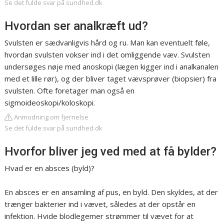
Se det fulde svar på sundhed.dk
Hvordan ser analkræft ud?
Svulsten er sædvanligvis hård og ru. Man kan eventuelt føle,
hvordan svulsten vokser ind i det omliggende væv. Svulsten
undersøges nøje med anoskopi (lægen kigger ind i analkanalen
med et lille rør), og der bliver taget vævsprøver (biopsier) fra
svulsten. Ofte foretager man også en
sigmoideoskopi/koloskopi.
Anmodning om fjernelse
Se det fulde svar på sundhed.dk
Hvorfor bliver jeg ved med at få bylder?
Hvad er en absces (byld)?
En absces er en ansamling af pus, en byld. Den skyldes, at der
trænger bakterier ind i vævet, således at der opstår en
infektion. Hvide blodlegemer strømmer til vævet for at