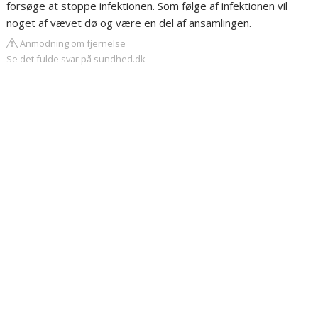
forsøge at stoppe infektionen. Som følge af infektionen vil
noget af vævet dø og være en del af ansamlingen.
Anmodning om fjernelse
Se det fulde svar på sundhed.dk