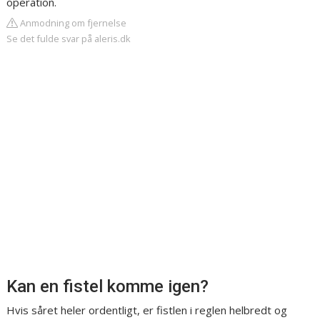
operation.
Anmodning om fjernelse
Se det fulde svar på aleris.dk
Kan en fistel komme igen?
Hvis såret heler ordentligt, er fistlen i reglen helbredt og