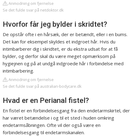
Anmodning om fjernelse
Se det fulde svar på netdoktor.dk
Hvorfor får jeg bylder i skridtet?
De opstår ofte i en hårsæk, der er betændt, eller i en bums.
Det kan for eksempel skyldes et indgroet hår. Hvis du
intimbarberer dig i skridtet, er du ekstra udsat for at få
bylder, og derfor skal du være meget opmærksom på
hygiejnen og på at undgå indgroede hår i forbindelse med
intimbarbering.
Anmodning om fjernelse
Se det fulde svar på australian-bodycare.dk
Hvad er en Perianal fistel?
En fistel er en forbindelsesgang fra den endetarmskirtel, der
har været betændelse i og til et sted i huden omkring
endetarmsåbningen. Ofte vil der også være en
forbindelsesgang til endetarmskanalen.