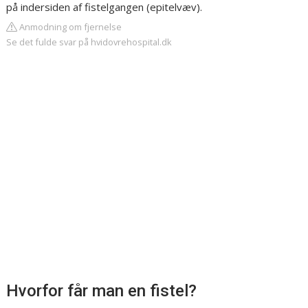
på indersiden af fistelgangen (epitelvæv).
Anmodning om fjernelse
Se det fulde svar på hvidovrehospital.dk
Hvorfor får man en fistel?