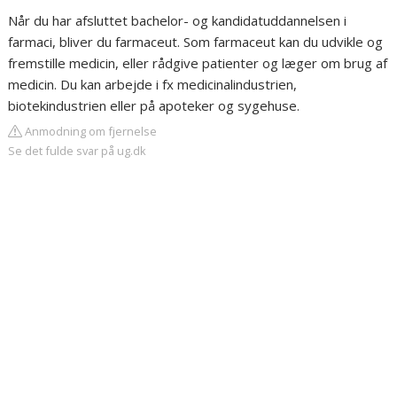
Når du har afsluttet bachelor- og kandidatuddannelsen i
farmaci, bliver du farmaceut. Som farmaceut kan du udvikle og
fremstille medicin, eller rådgive patienter og læger om brug af
medicin. Du kan arbejde i fx medicinalindustrien,
biotekindustrien eller på apoteker og sygehuse.
Anmodning om fjernelse
Se det fulde svar på ug.dk