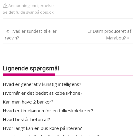
Anmodning om fjernelse
Se det fulde svar på dbio.dk
Indlægsnavigation
Hvad er sundest øl eller
Er Daim produceret af
rødvin?
Marabou?
Lignende spørgsmål
Hvad er generativ kunstig intelligens?
Hvornår er det bedst at købe iPhone?
Kan man have 2 banker?
Hvad er timelønnen for en folkeskolelærer?
Hvad består beton af?
Hvor langt kan en bus køre på literen?