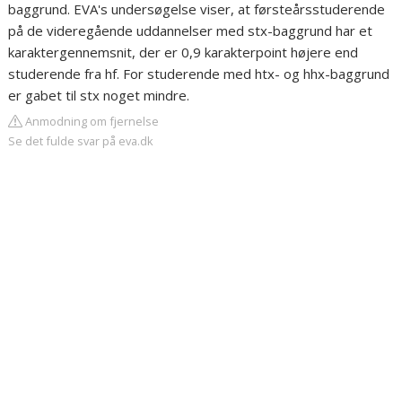
baggrund. EVA's undersøgelse viser, at førsteårsstuderende
på de videregående uddannelser med stx-baggrund har et
karaktergennemsnit, der er 0,9 karakterpoint højere end
studerende fra hf. For studerende med htx- og hhx-baggrund
er gabet til stx noget mindre.
Anmodning om fjernelse
Se det fulde svar på eva.dk