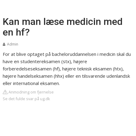
Kan man læse medicin med
en hf?
Admin
For at blive optaget på bacheloruddannelsen i medicin skal du
have en studentereksamen (stx), højere
forberedelseseksamen (hf), højere teknisk eksamen (htx),
højere handelseksamen (hhx) eller en tilsvarende udenlandsk
eller international eksamen.
Anmodning om fjernelse
Se det fulde svar på ug.dk