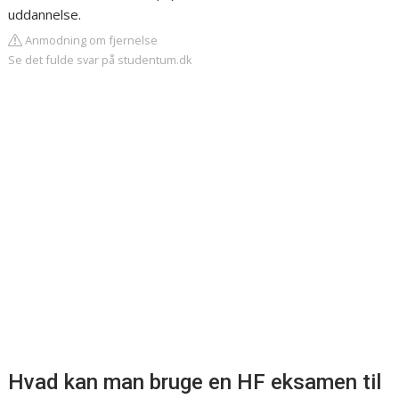
uddannelse.
Anmodning om fjernelse
Se det fulde svar på studentum.dk
Hvad kan man bruge en HF eksamen til