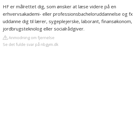
HF er målrettet dig, som ønsker at læse videre på en
erhvervsakademi- eller professionsbacheloruddannelse og fx
uddanne dig til lærer, sygeplejerske, laborant, finansøkonom,
jordbrugsteknolog eller socialrådgiver.
Anmodning om fjernelse
Se det fulde svar på nbgym.dk