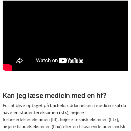
Kan jeg læse medicin med en hf?
For at blive optaget på bacheloruddannelsen i medicin skal du
have en studentereksamen (stx), højere
forberedelseseksamen (hf), højere teknisk eksamen (htx),
højere handelseksamen (hhx) eller en tilsvarende udenlandsk