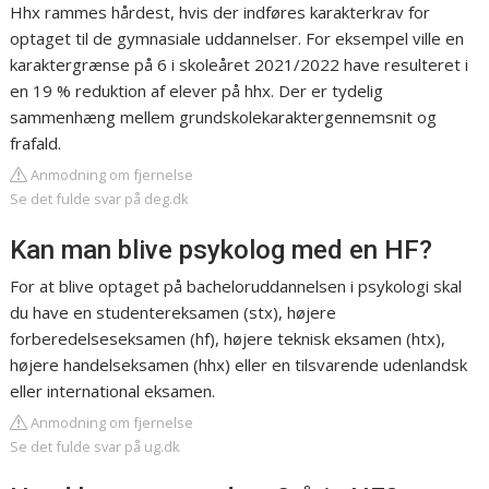
Hhx rammes hårdest, hvis der indføres karakterkrav for
optaget til de gymnasiale uddannelser. For eksempel ville en
karaktergrænse på 6 i skoleåret 2021/2022 have resulteret i
en 19 % reduktion af elever på hhx. Der er tydelig
sammenhæng mellem grundskolekaraktergennemsnit og
frafald.
Anmodning om fjernelse
Se det fulde svar på deg.dk
Kan man blive psykolog med en HF?
For at blive optaget på bacheloruddannelsen i psykologi skal
du have en studentereksamen (stx), højere
forberedelseseksamen (hf), højere teknisk eksamen (htx),
højere handelseksamen (hhx) eller en tilsvarende udenlandsk
eller international eksamen.
Anmodning om fjernelse
Se det fulde svar på ug.dk