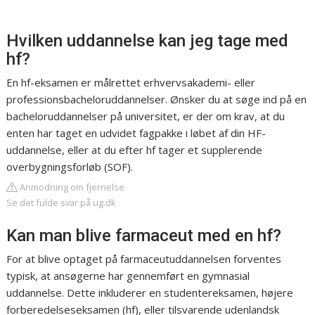
Hvilken uddannelse kan jeg tage med
hf?
En hf-eksamen er målrettet erhvervsakademi- eller
professionsbacheloruddannelser. Ønsker du at søge ind på en
bacheloruddannelser på universitet, er der om krav, at du
enten har taget en udvidet fagpakke i løbet af din HF-
uddannelse, eller at du efter hf tager et supplerende
overbygningsforløb (SOF).
Anmodning om fjernelse
Se det fulde svar på ug.dk
Kan man blive farmaceut med en hf?
For at blive optaget på farmaceutuddannelsen forventes
typisk, at ansøgerne har gennemført en gymnasial
uddannelse. Dette inkluderer en studentereksamen, højere
forberedelseseksamen (hf), eller tilsvarende udenlandsk