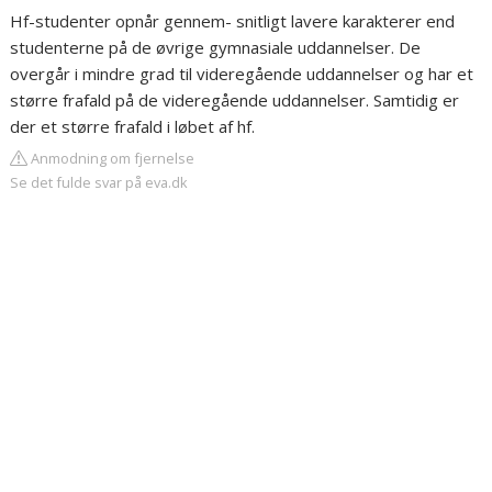
Hf-studenter opnår gennem- snitligt lavere karakterer end
studenterne på de øvrige gymnasiale uddannelser. De
overgår i mindre grad til videregående uddannelser og har et
større frafald på de videregående uddannelser. Samtidig er
der et større frafald i løbet af hf.
Anmodning om fjernelse
Se det fulde svar på eva.dk