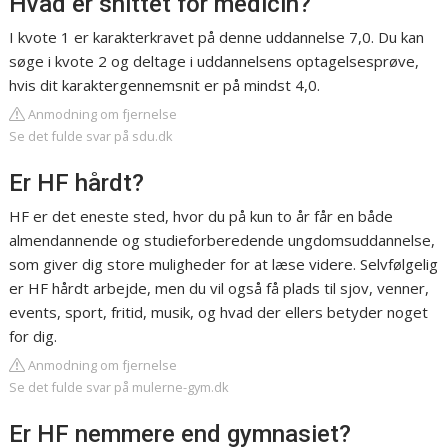
Hvad er snittet for medicin?
I kvote 1 er karakterkravet på denne uddannelse 7,0. Du kan
søge i kvote 2 og deltage i uddannelsens optagelsesprøve,
hvis dit karaktergennemsnit er på mindst 4,0.
Anmodning om fjernelse
Se det fulde svar på sdu.dk
Er HF hårdt?
HF er det eneste sted, hvor du på kun to år får en både
almendannende og studieforberedende ungdomsuddannelse,
som giver dig store muligheder for at læse videre. Selvfølgelig
er HF hårdt arbejde, men du vil også få plads til sjov, venner,
events, sport, fritid, musik, og hvad der ellers betyder noget
for dig.
Anmodning om fjernelse
Se det fulde svar på mulerne-gym.dk
Er HF nemmere end gymnasiet?