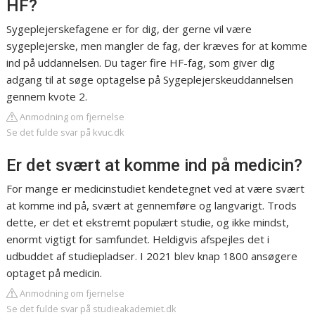
HF?
Sygeplejerskefagene er for dig, der gerne vil være
sygeplejerske, men mangler de fag, der kræves for at komme
ind på uddannelsen. Du tager fire HF-fag, som giver dig
adgang til at søge optagelse på Sygeplejerskeuddannelsen
gennem kvote 2.
Anmodning om fjernelse
Se det fulde svar på kvuc.dk
Er det svært at komme ind på medicin?
For mange er medicinstudiet kendetegnet ved at være svært
at komme ind på, svært at gennemføre og langvarigt. Trods
dette, er det et ekstremt populært studie, og ikke mindst,
enormt vigtigt for samfundet. Heldigvis afspejles det i
udbuddet af studiepladser. I 2021 blev knap 1800 ansøgere
optaget på medicin.
Anmodning om fjernelse
Se det fulde svar på studieakademiet.dk