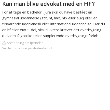
Kan man blive advokat med en HF?
For at tage en bachelor i jura skal du have bestået en
gymnasial uddannelse (stx, hf, hhx, htx eller eux) eller en
tilsvarende udenlandsk eller international uddannelse. Har du
en hf eller eux 1. del, skal du være kræver det overbygning
(udvidet fagpakke) eller supplerende overbygningsforløb.
Anmodning om fjernelse
Se det fulde svar på studentum.dk