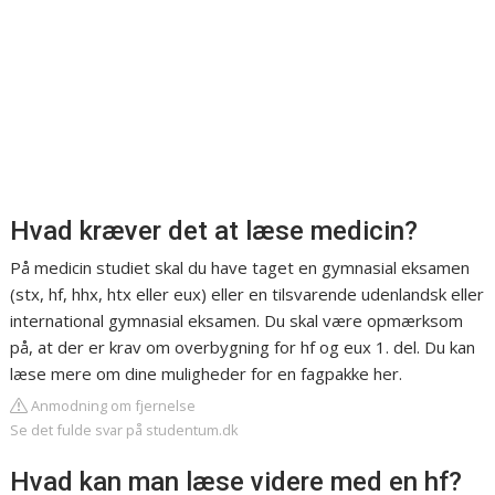
Hvad kræver det at læse medicin?
På medicin studiet skal du have taget en gymnasial eksamen
(stx, hf, hhx, htx eller eux) eller en tilsvarende udenlandsk eller
international gymnasial eksamen. Du skal være opmærksom
på, at der er krav om overbygning for hf og eux 1. del. Du kan
læse mere om dine muligheder for en fagpakke her.
Anmodning om fjernelse
Se det fulde svar på studentum.dk
Hvad kan man læse videre med en hf?