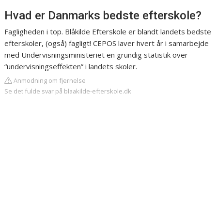
Hvad er Danmarks bedste efterskole?
Fagligheden i top. Blåkilde Efterskole er blandt landets bedste
efterskoler, (også) fagligt! CEPOS laver hvert år i samarbejde
med Undervisningsministeriet en grundig statistik over
“undervisningseffekten” i landets skoler.
Anmodning om fjernelse
Se det fulde svar på blaakilde-efterskole.dk