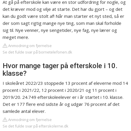
At gå på efterskole kan være en stor udfordring for nogle, og
det kræver mod og vilje at starte. Det har du gjort – og det
kan du godt være stolt af! Når man starter et nyt sted, så er
der som sagt rigtig mange nye ting, som man skal forholde
sig til. Nye venner, nye sengetider, nye fag, nye lærer og
meget mere.
Anmodning om fjernelse
Se det fulde svar på bornetelefonen.dk
Hvor mange tager på efterskole i 10.
klasse?
I skoleåret 2022/23 stoppede 13 procent af eleverne mod 14
procent i 2021/22, 12 procent i 2020/21 og 11 procent i
2019/20. 24.749 efterskoleelever er i år startet i 10. klasse.
Det er 177 flere end sidste år og udgør 76 procent af det
samlede antal elever.
Anmodning om fjernelse
Se det fulde svar på efterskolerne.dk