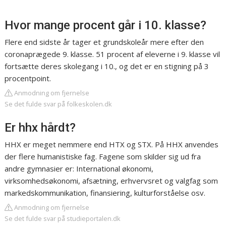
Hvor mange procent går i 10. klasse?
Flere end sidste år tager et grundskoleår mere efter den
coronaprægede 9. klasse. 51 procent af eleverne i 9. klasse vil
fortsætte deres skolegang i 10., og det er en stigning på 3
procentpoint.
Anmodning om fjernelse
Se det fulde svar på folkeskolen.dk
Er hhx hårdt?
HHX er meget nemmere end HTX og STX. På HHX anvendes
der flere humanistiske fag. Fagene som skilder sig ud fra
andre gymnasier er: International økonomi,
virksomhedsøkonomi, afsætning, erhvervsret og valgfag som
markedskommunikation, finansiering, kulturforståelse osv.
Anmodning om fjernelse
Se det fulde svar på studieportalen.dk