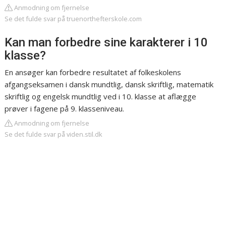
Anmodning om fjernelse
Se det fulde svar på truenorthefterskole.com
Kan man forbedre sine karakterer i 10
klasse?
En ansøger kan forbedre resultatet af folkeskolens
afgangseksamen i dansk mundtlig, dansk skriftlig, matematik
skriftlig og engelsk mundtlig ved i 10. klasse at aflægge
prøver i fagene på 9. klasseniveau.
Anmodning om fjernelse
Se det fulde svar på viden.stil.dk