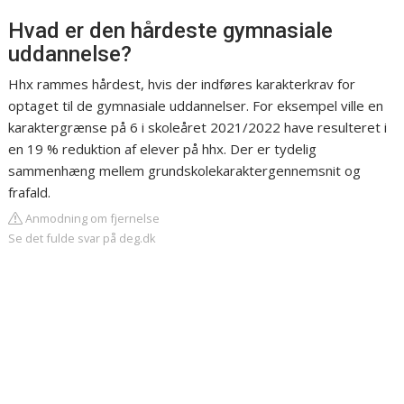
Hvad er den hårdeste gymnasiale
uddannelse?
Hhx rammes hårdest, hvis der indføres karakterkrav for
optaget til de gymnasiale uddannelser. For eksempel ville en
karaktergrænse på 6 i skoleåret 2021/2022 have resulteret i
en 19 % reduktion af elever på hhx. Der er tydelig
sammenhæng mellem grundskolekaraktergennemsnit og
frafald.
Anmodning om fjernelse
Se det fulde svar på deg.dk