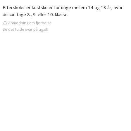
Efterskoler er kostskoler for unge mellem 14 og 18 år, hvor
du kan tage 8., 9. eller 10. klasse.
Anmodning om fjernelse
Se det fulde svar på ug.dk