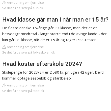
Anmodning om fjernelse
Se det fulde svar på euh.dk
Hvad klasse går man i når man er 15 år?
De fleste danske 15-årige går i 9. klasse, men der er et
betydeligt mindretal - langt større end i de øvrige lande - der
kun går i 8. klasse, når de er 15 år og tager Pisa-testen.
Anmodning om fjernelse
Se det fulde svar på folkeskolen.dk
Hvad koster efterskole 2024?
Skolepenge for 2023/24 er 2.580 kr. pr. uge i 42 uger. Dertil
kommer optagelsesbeløb og startbeløb.
Anmodning om fjernelse
Se det fulde svar på tpoe.dk