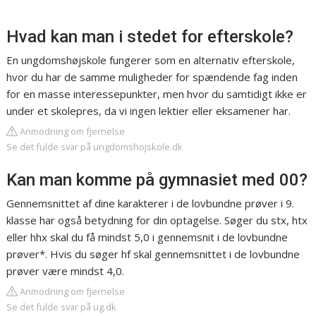
Hvad kan man i stedet for efterskole?
En ungdomshøjskole fungerer som en alternativ efterskole,
hvor du har de samme muligheder for spændende fag inden
for en masse interessepunkter, men hvor du samtidigt ikke er
under et skolepres, da vi ingen lektier eller eksamener har.
Anmodning om fjernelse
Se det fulde svar på ungdomshojskole.dk
Kan man komme på gymnasiet med 00?
Gennemsnittet af dine karakterer i de lovbundne prøver i 9.
klasse har også betydning for din optagelse. Søger du stx, htx
eller hhx skal du få mindst 5,0 i gennemsnit i de lovbundne
prøver*. Hvis du søger hf skal gennemsnittet i de lovbundne
prøver være mindst 4,0.
Anmodning om fjernelse
Se det fulde svar på ug.dk