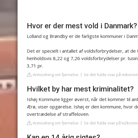
Hvor er der mest vold i Danmark?
Lolland og Brøndby er de farligste kommuner i Dan
Det er specielt i antallet af voldsforbrydelser, at de
henholdsvis 8,22 og 7,26 voldsforbrydelser pr. tusi
3,71 pr.
Anmodning om fjernelse
Se det fulde svar på mikonom
Hvilket by har mest kriminalitet?
Ishøj Kommune ligger øverst, når det kommer til ant
Ærø, viser opgørelse. Ishøj er den kommune, hvor der
overtrædelse af straffeloven.
Anmodning om fjernelse
Se det fulde svar på tv2kosm
Kan en 14 årig sigtes?