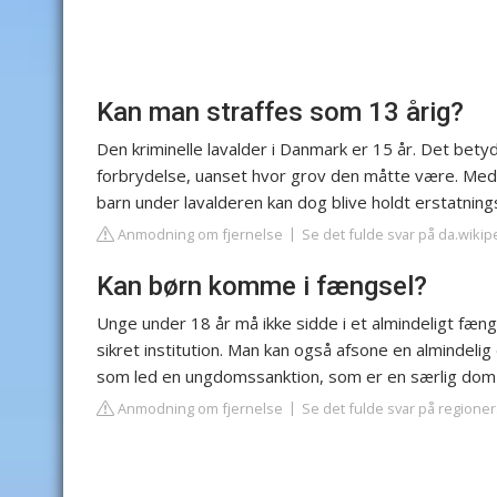
Kan man straffes som 13 årig?
Den kriminelle lavalder i Danmark er 15 år. Det bety
forbrydelse, uanset hvor grov den måtte være. Med st
barn under lavalderen kan dog blive holdt erstatnings
Anmodning om fjernelse
Se det fulde svar på da.wikip
Kan børn komme i fængsel?
Unge under 18 år må ikke sidde i et almindeligt fæ
sikret institution. Man kan også afsone en almindeli
som led en ungdomssanktion, som er en særlig dom f
Anmodning om fjernelse
Se det fulde svar på regioner