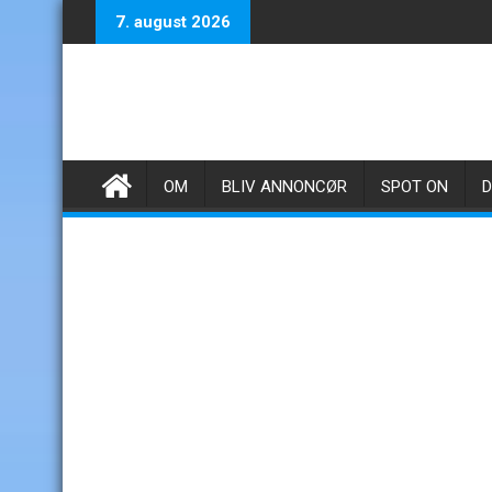
Skip
7. august 2026
to
content
OM
BLIV ANNONCØR
SPOT ON
D