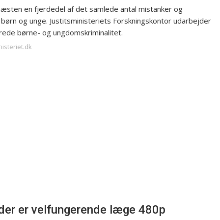
næsten en fjerdedel af det samlede antal mistanker og
 børn og unge. Justitsministeriets Forskningskontor udarbejder
rerede børne- og ungdomskriminalitet.
nisteriet.dk
 der er velfungerende læge 480p