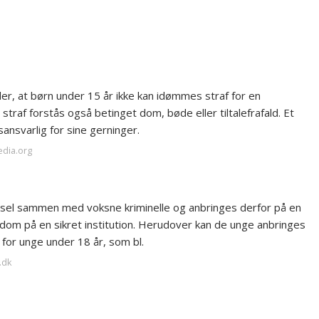
der, at børn under 15 år ikke kan idømmes straf for en
raf forstås også betinget dom, bøde eller tiltalefrafald. Et
ansvarlig for sine gerninger.
edia.org
ngsel sammen med voksne kriminelle og anbringes derfor på en
g dom på en sikret institution. Herudover kan de unge anbringes
or unge under 18 år, som bl.
.dk