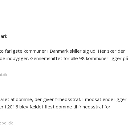
mark
 to farligste kommuner i Danmark skiller sig ud. Her sker der
nde indbygger. Gennemsnittet for alle 98 kommuner ligger på
i.dk
allet af domme, der giver frihedsstraf. I modsat ende ligger
 i 2016 blev fældet flest domme til frihedsstraf for
opol.dk