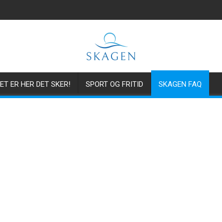
ET ER HER DET SKER!
SPORT OG FRITID
SKAGEN FAQ