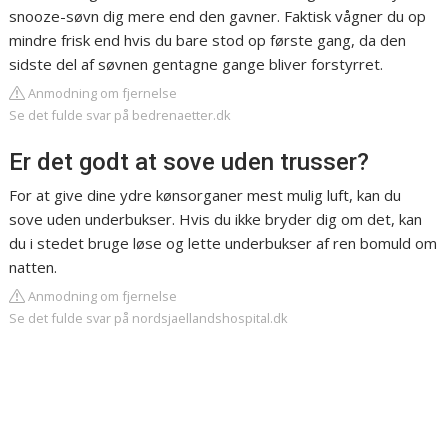
snooze-søvn dig mere end den gavner. Faktisk vågner du op
mindre frisk end hvis du bare stod op første gang, da den
sidste del af søvnen gentagne gange bliver forstyrret.
Anmodning om fjernelse
Se det fulde svar på bedrenaetter.dk
Er det godt at sove uden trusser?
For at give dine ydre kønsorganer mest mulig luft, kan du
sove uden underbukser. Hvis du ikke bryder dig om det, kan
du i stedet bruge løse og lette underbukser af ren bomuld om
natten.
Anmodning om fjernelse
Se det fulde svar på nordsjaellandshospital.dk