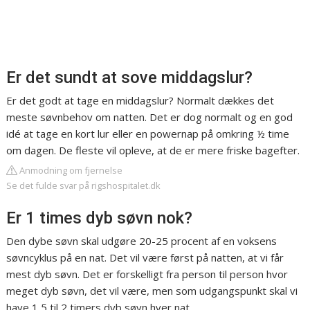
Er det sundt at sove middagslur?
Er det godt at tage en middagslur? ​Normalt dækkes det
meste søvnbehov om natten. Det er dog normalt og en god
idé at tage en kort lur eller en powernap på omkring ½ time
om dagen. De fleste vil opleve, at de er mere friske bagefter.
Anmodning om fjernelse
Se det fulde svar på rigshospitalet.dk
Er 1 times dyb søvn nok?
Den dybe søvn skal udgøre 20-25 procent af en voksens
søvncyklus på en nat. Det vil være først på natten, at vi får
mest dyb søvn. Det er forskelligt fra person til person hvor
meget dyb søvn, det vil være, men som udgangspunkt skal vi
have 1,5 til 2 timers dyb søvn hver nat.