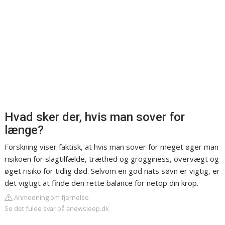
Hvad sker der, hvis man sover for
længe?
Forskning viser faktisk, at hvis man sover for meget øger man
risikoen for slagtilfælde, træthed og grogginess, overvægt og
øget risiko for tidlig død. Selvom en god nats søvn er vigtig, er
det vigtigt at finde den rette balance for netop din krop.
Anmodning om fjernelse
Se det fulde svar på anewsleep.dk