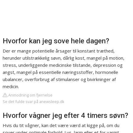
Hvorfor kan jeg sove hele dagen?
Der er mange potentielle årsager til konstant træthed,
herunder utilstrækkelig søvn, dårlig kost, mangel på motion,
stress, underliggende medicinske tilstande, depression og
angst, mangel på essentielle næringsstoffer, hormonelle
ubalancer, overforbrug af stimulanser og bivirkninger af
medicin.
Anmodning om fjernelse
Se det fulde svar på anewsleep.dk
Hvorfor vågner jeg efter 4 timers søvn?
Hvis du tit vågner, kan det være værd at kigge på, om du
sover under optimale forhold. Lys, larm eller et for varmt