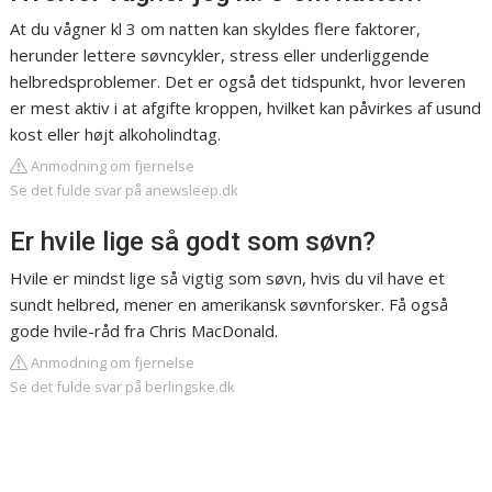
At du vågner kl 3 om natten kan skyldes flere faktorer,
herunder lettere søvncykler, stress eller underliggende
helbredsproblemer. Det er også det tidspunkt, hvor leveren
er mest aktiv i at afgifte kroppen, hvilket kan påvirkes af usund
kost eller højt alkoholindtag.
Anmodning om fjernelse
Se det fulde svar på anewsleep.dk
Er hvile lige så godt som søvn?
Hvile er mindst lige så vigtig som søvn, hvis du vil have et
sundt helbred, mener en amerikansk søvnforsker. Få også
gode hvile-råd fra Chris MacDonald.
Anmodning om fjernelse
Se det fulde svar på berlingske.dk