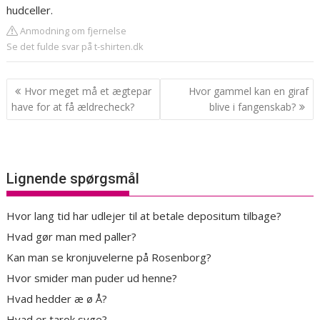
hudceller.
Anmodning om fjernelse
Se det fulde svar på t-shirten.dk
Indlægsnavigation
Hvor meget må et ægtepar
Hvor gammel kan en giraf
have for at få ældrecheck?
blive i fangenskab?
Lignende spørgsmål
Hvor lang tid har udlejer til at betale depositum tilbage?
Hvad gør man med paller?
Kan man se kronjuvelerne på Rosenborg?
Hvor smider man puder ud henne?
Hvad hedder æ ø Å?
Hvad er tarok syge?