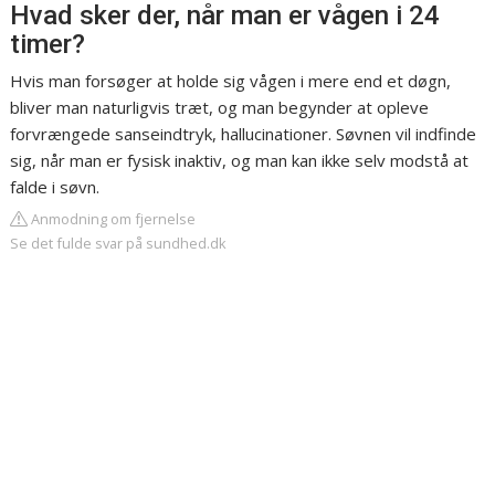
Hvad sker der, når man er vågen i 24
timer?
Hvis man forsøger at holde sig vågen i mere end et døgn,
bliver man naturligvis træt, og man begynder at opleve
forvrængede sanseindtryk, hallucinationer. Søvnen vil indfinde
sig, når man er fysisk inaktiv, og man kan ikke selv modstå at
falde i søvn.
Anmodning om fjernelse
Se det fulde svar på sundhed.dk