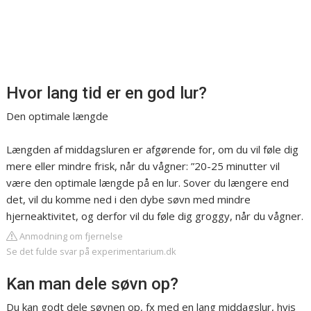
Hvor lang tid er en god lur?
Den optimale længde
Længden af middagsluren er afgørende for, om du vil føle dig
mere eller mindre frisk, når du vågner: ”20-25 minutter vil
være den optimale længde på en lur. Sover du længere end
det, vil du komme ned i den dybe søvn med mindre
hjerneaktivitet, og derfor vil du føle dig groggy, når du vågner.
Anmodning om fjernelse
Se det fulde svar på experimentarium.dk
Kan man dele søvn op?
Du kan godt dele søvnen op, fx med en lang middagslur, hvis