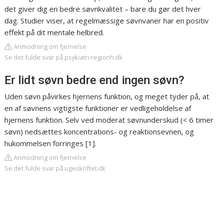
det giver dig en bedre søvnkvalitet – bare du gør det hver
dag. Studier viser, at regelmæssige søvnvaner har en positiv
effekt på dit mentale helbred.
Anmodning om fjernelse
Se det fulde svar på psykiatri-regionh.dk
Er lidt søvn bedre end ingen søvn?
Uden søvn påvirkes hjernens funktion, og meget tyder på, at
en af søvnens vigtigste funktioner er vedligeholdelse af
hjernens funktion. Selv ved moderat søvnunderskud (< 6 timer
søvn) nedsættes koncentrations- og reaktionsevnen, og
hukommelsen forringes [1].
Anmodning om fjernelse
Se det fulde svar på ugeskriftet.dk