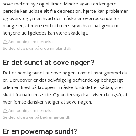
sove mellem syv og ni timer. Mindre søvn i en længere
periode kan udløse alt fra depression, hjerte-kar-problemer
og overvægt, men hvad der måske er overraskende for
mange er, at mere end ni timers søvn hver nat gennem
længere tid ligeledes kan være skadeligt.
Anmodning om fjernelse
Se det fulde svar på droemmeland.dk
Er det sundt at sove nøgen?
Det er nemlig sundt at sove nøgen, uanset hvor gammel du
er. Derudover er det selvfølgelig befriende og behageligt
uden en trevl på kroppen - måske fordi det er sådan, vi er
skabt fra naturens side. Og undersøgelser viser da også, at
hver femte dansker vælger at sove nøgen.
Anmodning om fjernelse
Se det fulde svar på bedrenaetter.dk
Er en powernap sundt?