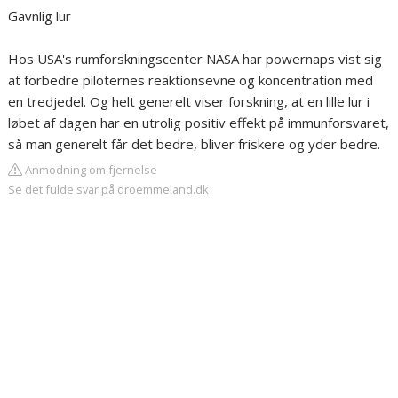
Gavnlig lur
Hos USA's rumforskningscenter NASA har powernaps vist sig
at forbedre piloternes reaktionsevne og koncentration med
en tredjedel. Og helt generelt viser forskning, at en lille lur i
løbet af dagen har en utrolig positiv effekt på immunforsvaret,
så man generelt får det bedre, bliver friskere og yder bedre.
Anmodning om fjernelse
Se det fulde svar på droemmeland.dk