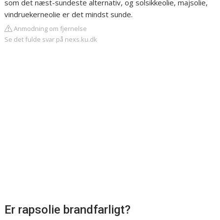
som det næst-sundeste alternativ, og solsikkeolie, majsolie,
vindruekerneolie er det mindst sunde.
Anmodning om fjernelse
Se det fulde svar på nexs.ku.dk
Er rapsolie brandfarligt?