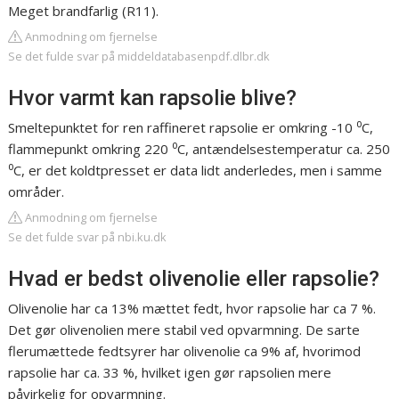
Meget brandfarlig (R11).
Anmodning om fjernelse
Se det fulde svar på middeldatabasenpdf.dlbr.dk
Hvor varmt kan rapsolie blive?
Smeltepunktet for ren raffineret rapsolie er omkring -10 ⁰C,
flammepunkt omkring 220 ⁰C, antændelsestemperatur ca. 250
⁰C, er det koldtpresset er data lidt anderledes, men i samme
områder.
Anmodning om fjernelse
Se det fulde svar på nbi.ku.dk
Hvad er bedst olivenolie eller rapsolie?
Olivenolie har ca 13% mættet fedt, hvor rapsolie har ca 7 %.
Det gør olivenolien mere stabil ved opvarmning. De sarte
flerumættede fedtsyrer har olivenolie ca 9% af, hvorimod
rapsolie har ca. 33 %, hvilket igen gør rapsolien mere
påvirkelig for opvarmning.