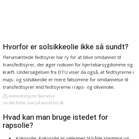
Hvorfor er solsikkeolie ikke så sundt?
Flerumættede fedtsyrer har ry for at blive omdannet til
transfedtsyrer, der øger risikoen for hjertekarsygdomme og
kræft. Undersøgelsen fra DTU viser da også, at fedtsyrerne i
majs- og solsikkeolie er mere følsomme for omdannelse til
transfedtsyrer end fedtsyrerne i raps- og olivenolie.
Anmodning om fjernelse
Se det fulde svar på livsstil.tv2.dk
Hvad kan man bruge istedet for
rapsolie?
Kokosolie. Kokosolie er velegnet til både stegning og