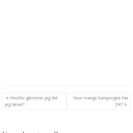
Indlægsnavigation
Hvorfor glemmer jeg det
Hvor mange kampvogne har
jeg læser?
DK?