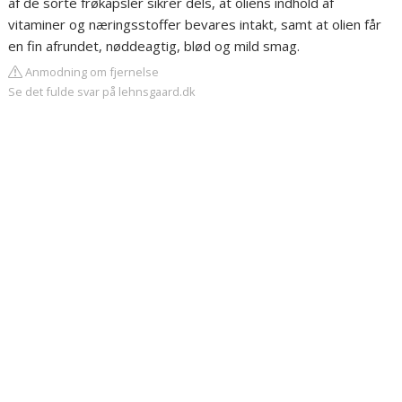
af de sorte frøkapsler sikrer dels, at oliens indhold af
vitaminer og næringsstoffer bevares intakt, samt at olien får
en fin afrundet, nøddeagtig, blød og mild smag.
Anmodning om fjernelse
Se det fulde svar på lehnsgaard.dk