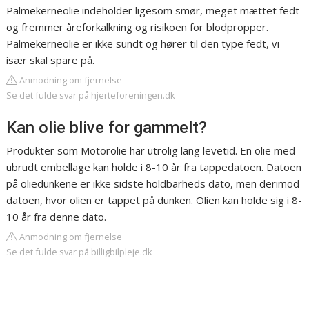
Palmekerneolie indeholder ligesom smør, meget mættet fedt
og fremmer åreforkalkning og risikoen for blodpropper.
Palmekerneolie er ikke sundt og hører til den type fedt, vi
især skal spare på.
Anmodning om fjernelse
Se det fulde svar på hjerteforeningen.dk
Kan olie blive for gammelt?
Produkter som Motorolie har utrolig lang levetid. En olie med
ubrudt embellage kan holde i 8-10 år fra tappedatoen. Datoen
på oliedunkene er ikke sidste holdbarheds dato, men derimod
datoen, hvor olien er tappet på dunken. Olien kan holde sig i 8-
10 år fra denne dato.
Anmodning om fjernelse
Se det fulde svar på billigbilpleje.dk