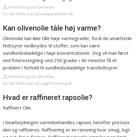
Anmodning om fjernelse
Se det fulde svar på madpyramiden.dk
Kan olivenolie tåle høj varme?
Olivenolie kan ikke tåle høje varmegrader, fordi de umættede
fedtsyrer nedbrydes til stoffer, som kan være
sundhedsskadelige i høje koncentrationer. Dog vil man først
ved friturestegning ved 250 grader i 40 minutter få et
problem i forhold til sundhedsskadelige transfedtsyrer.
Anmodning om fjernelse
Se det fulde svar på sygeforsikring.dk
Hvad er raffineret rapsolie?
Raffinert Olie
I bearbejdningen varmebehandles rapsen, herefter presses
den og raffineres. Raffinering er en rensning hvor smag, lugt