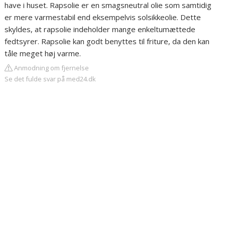
have i huset. Rapsolie er en smagsneutral olie som samtidig
er mere varmestabil end eksempelvis solsikkeolie. Dette
skyldes, at rapsolie indeholder mange enkeltumættede
fedtsyrer. Rapsolie kan godt benyttes til friture, da den kan
tåle meget høj varme.
Anmodning om fjernelse
Se det fulde svar på med24.dk