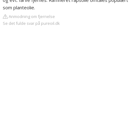
og evt. farve fjernes. Raffineret rapsolie omtales populært
som planteolie.
Anmodning om fjernelse
Se det fulde svar på pureoil.dk