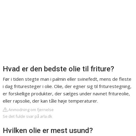
Hvad er den bedste olie til friture?
Før i tiden stegte man i palmin eller svinefedt, mens de fleste
i dag frituresteger i olie. Olie, der egner sig til friturestegning,
er forskellige produkter, der sælges under navnet fritureolie,
eller rapsolie, der kan tåle høje temperaturer.
Anmodning om fjernelse
Se det fulde svar på arla.dk
Hvilken olie er mest usund?