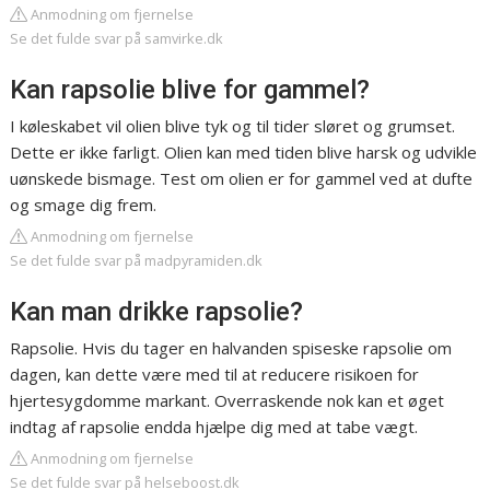
Anmodning om fjernelse
Se det fulde svar på samvirke.dk
Kan rapsolie blive for gammel?
I køleskabet vil olien blive tyk og til tider sløret og grumset.
Dette er ikke farligt. Olien kan med tiden blive harsk og udvikle
uønskede bismage. Test om olien er for gammel ved at dufte
og smage dig frem.
Anmodning om fjernelse
Se det fulde svar på madpyramiden.dk
Kan man drikke rapsolie?
Rapsolie. Hvis du tager en halvanden spiseske rapsolie om
dagen, kan dette være med til at reducere risikoen for
hjertesygdomme markant. Overraskende nok kan et øget
indtag af rapsolie endda hjælpe dig med at tabe vægt.
Anmodning om fjernelse
Se det fulde svar på helseboost.dk