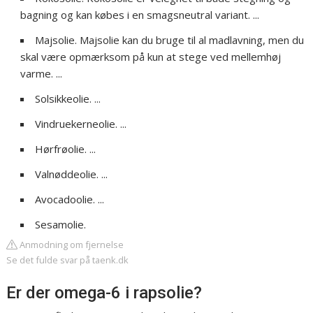
bagning og kan købes i en smagsneutral variant. ...
Majsolie. Majsolie kan du bruge til al madlavning, men du
skal være opmærksom på kun at stege ved mellemhøj
varme. ...
Solsikkeolie. ...
Vindruekerneolie. ...
Hørfrøolie. ...
Valnøddeolie. ...
Avocadoolie. ...
Sesamolie.
Anmodning om fjernelse
Se det fulde svar på taenk.dk
Er der omega-6 i rapsolie?