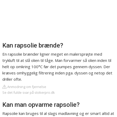
Kan rapsolie brænde?
En rapsolie brænder ligner meget en malersprøjte med
trykluft til at slå olien til tåge. Man forvarmer så olien inden til
helt op omkring 100°C før det pumpes gennem dyssen. Der
kræves omhyggelig filtrering inden pga. dyssen og netop det
driller ofte.
Anmodning om fjernelse
Se det fulde svar på stokerpro.dk
Kan man opvarme rapsolie?
Rapsolie kan bruges til al slags madlavning og er smart altid at