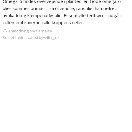
Omega-6 findes overvejende i planteolier. Gode omega-6
olier kommer primært fra olivenolie, rapsolie, hampefrø,
avokado og kæmpenatlysolie. Essentielle fedtsyrer indgår i
cellemembranerne i alle kroppens celler.
Anmodning om fjernelse
Se det fulde svar på byvelling.dk