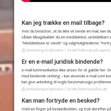
Kan jeg trække en mail tilbage?
Hvis du beslutter, at du ikke vil sende en mail, kan d
Sådan tilbagekalder du en meddelelse, umiddelbart e
"Meddelelsen er sendt" og valgmulighederne "Fortryd
Anmodning om fjernelse
Se det fulde svar på support
Er en e-mail juridisk bindende?
e-mail kommunikation ikke anses for at gælde her. De
med bindende virkning – kan anvende e-mail som k
kan give anledning til nogle bevismæssige problemer
Anmodning om fjernelse
Se det fulde svar på lou.dk
Kan man fortryde en besked?
Hold en finger på beskedboblen, og tryk derefter på