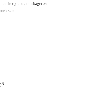
oner: din egen og modtagerens.
.apple.com
e?