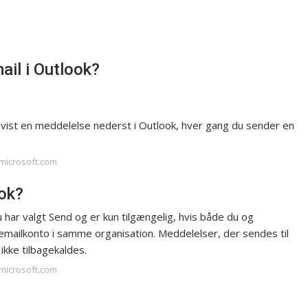
ail i Outlook?
u vist en meddelelse nederst i Outlook, hver gang du sender en
.microsoft.com
ook?
u har valgt Send og er kun tilgængelig, hvis både du og
emailkonto i samme organisation. Meddelelser, der sendes til
 ikke tilbagekaldes.
.microsoft.com