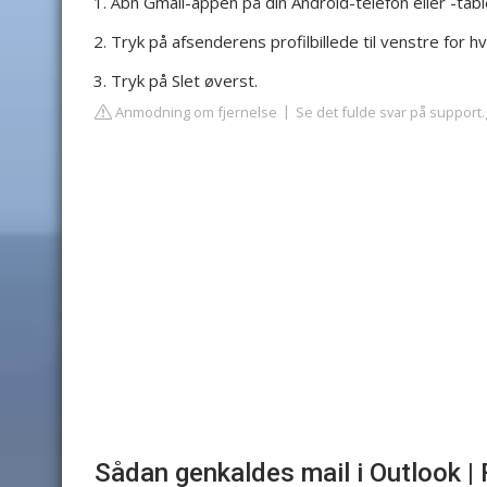
Åbn Gmail-appen på din Android-telefon eller -tabl
Tryk på afsenderens profilbillede til venstre for hv
Tryk på Slet øverst.
Anmodning om fjernelse
Se det fulde svar på support
Sådan genkaldes mail i Outlook |