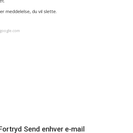
et.
er meddelelse, du vil slette.
.google.com
 Fortryd Send enhver e-mail