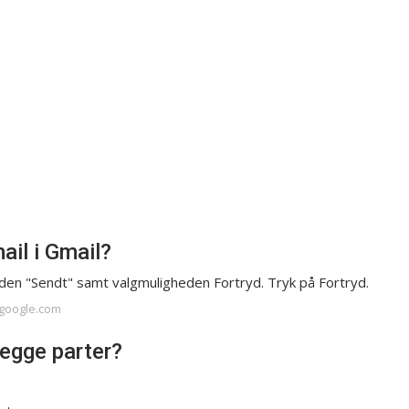
ail i Gmail?
eden "Sendt" samt valgmuligheden Fortryd. Tryk på Fortryd.
.google.com
begge parter?