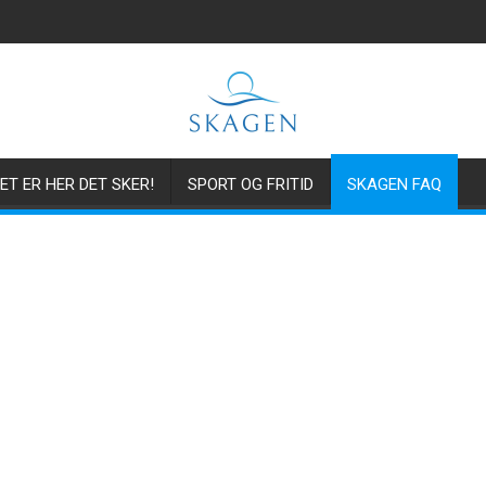
ET ER HER DET SKER!
SPORT OG FRITID
SKAGEN FAQ