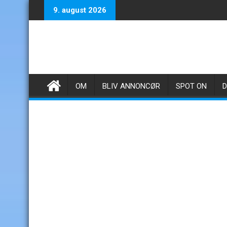
Skip
9. august 2026
to
content
OM
BLIV ANNONCØR
SPOT ON
D