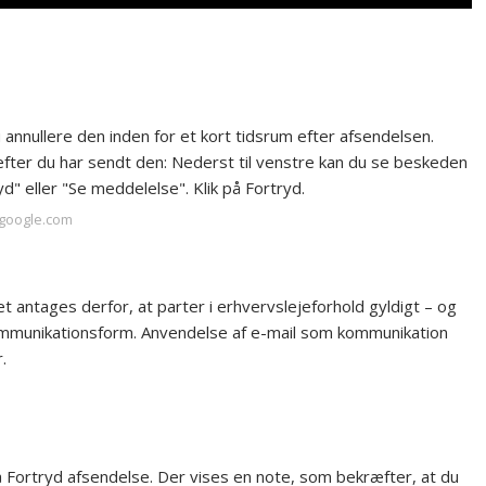
u annullere den inden for et kort tidsrum efter afsendelsen.
fter du har sendt den: Nederst til venstre kan du se beskeden
" eller "Se meddelelse". Klik på Fortryd.
.google.com
t antages derfor, at parter i erhvervslejeforhold gyldigt – og
ommunikationsform. Anvendelse af e-mail som kommunikation
.
 Fortryd afsendelse. Der vises en note, som bekræfter, at du