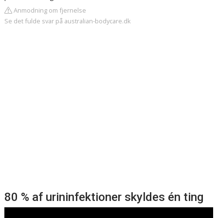
Anmodning om fjernelse
Se det fulde svar på australian-bodycare.dk
80 % af urininfektioner skyldes én ting