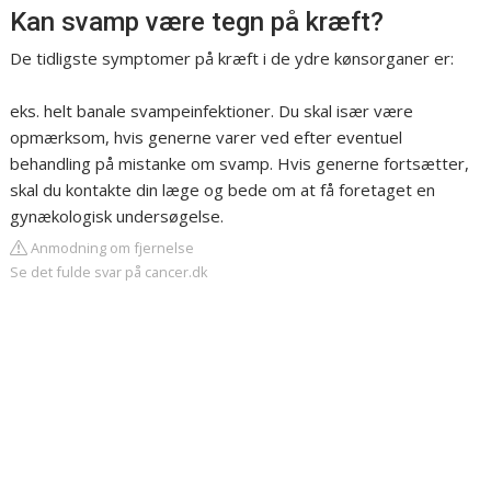
Kan svamp være tegn på kræft?
De tidligste symptomer på kræft i de ydre kønsorganer er:
eks. helt banale svampeinfektioner. Du skal især være
opmærksom, hvis generne varer ved efter eventuel
behandling på mistanke om svamp. Hvis generne fortsætter,
skal du kontakte din læge og bede om at få foretaget en
gynækologisk undersøgelse.
Anmodning om fjernelse
Se det fulde svar på cancer.dk