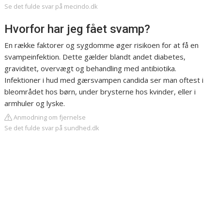
Se det fulde svar på mecindo.dk
Hvorfor har jeg fået svamp?
En række faktorer og sygdomme øger risikoen for at få en
svampeinfektion. Dette gælder blandt andet diabetes,
graviditet, overvægt og behandling med antibiotika.
Infektioner i hud med gærsvampen candida ser man oftest i
bleområdet hos børn, under brysterne hos kvinder, eller i
armhuler og lyske.
Anmodning om fjernelse
Se det fulde svar på sundhed.dk