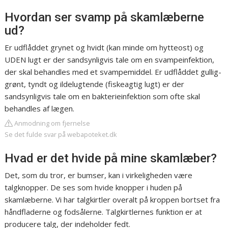
Hvordan ser svamp på skamlæberne
ud?
Er udflåddet grynet og hvidt (kan minde om hytteost) og
UDEN lugt er der sandsynligvis tale om en svampeinfektion,
der skal behandles med et svampemiddel. Er udflåddet gullig-
grønt, tyndt og ildelugtende (fiskeagtig lugt) er der
sandsynligvis tale om en bakterieinfektion som ofte skal
behandles af lægen.
Anmodning om fjernelse
Se det fulde svar på webapoteket.dk
Hvad er det hvide på mine skamlæber?
Det, som du tror, er bumser, kan i virkeligheden være
talgknopper. De ses som hvide knopper i huden på
skamlæberne. Vi har talgkirtler overalt på kroppen bortset fra
håndfladerne og fodsålerne. Talgkirtlernes funktion er at
producere talg, der indeholder fedt.