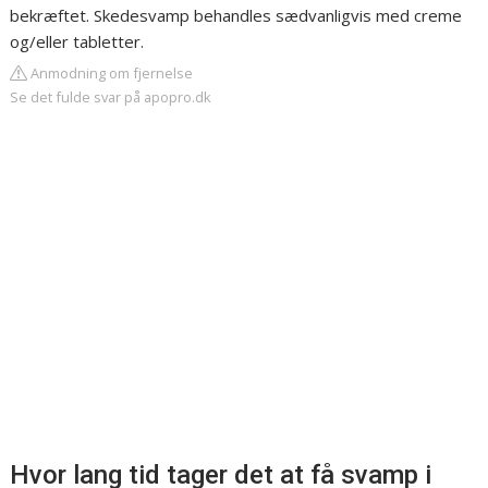
bekræftet. Skedesvamp behandles sædvanligvis med creme
og/eller tabletter.
Anmodning om fjernelse
Se det fulde svar på apopro.dk
Hvor lang tid tager det at få svamp i