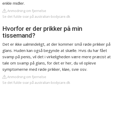
enkle midler.
Anmodning om fjernelse
Se det fulde svar på australian-bodycare.dk
Hvorfor er der prikker på min
tissemand?
Det er ikke ualmindeligt, at der kommer små røde prikker på
glans. Huden kan også begynde at skælle. Hvis du har fået
svamp på penis, vil det i virkeligheden være mere præcist at
tale om svamp på glans, for det er her, du vil opleve
symptomerne med røde prikker, kløe, svie osv.
Anmodning om fjernelse
Se det fulde svar på australian-bodycare.dk