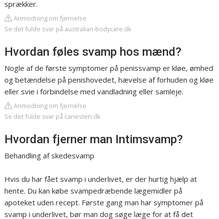
sprækker.
Anmodning om fjernelse
Se det fulde svar på australian-bodycare.dk
Hvordan føles svamp hos mænd?
Nogle af de første symptomer på penissvamp er kløe, ømhed
og betændelse på penishovedet, hævelse af forhuden og kløe
eller svie i forbindelse med vandladning eller samleje.
Anmodning om fjernelse
Se det fulde svar på canesten.dk
Hvordan fjerner man Intimsvamp?
Behandling af skedesvamp
Hvis du har fået svamp i underlivet, er der hurtig hjælp at
hente. Du kan købe svampedræbende lægemidler på
apoteket uden recept. Første gang man har symptomer på
svamp i underlivet, bør man dog søge læge for at få det