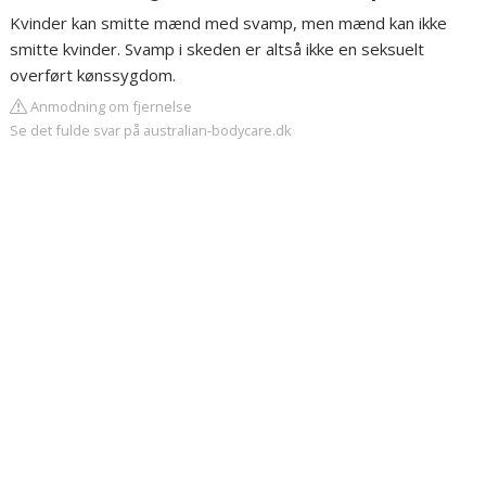
Kvinder kan smitte mænd med svamp, men mænd kan ikke
smitte kvinder. Svamp i skeden er altså ikke en seksuelt
overført kønssygdom.
Anmodning om fjernelse
Se det fulde svar på australian-bodycare.dk