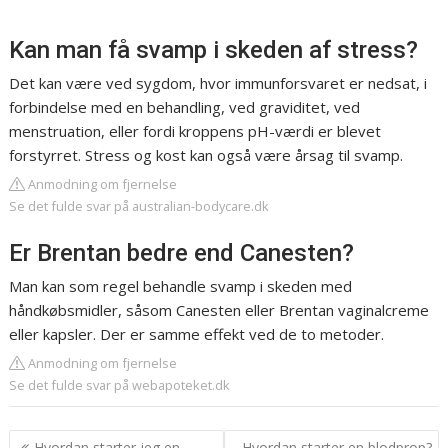
Kan man få svamp i skeden af stress?
Det kan være ved sygdom, hvor immunforsvaret er nedsat, i
forbindelse med en behandling, ved graviditet, ved
menstruation, eller fordi kroppens pH-værdi er blevet
forstyrret. Stress og kost kan også være årsag til svamp.
Anmodning om fjernelse
Se det fulde svar på australian-bodycare.dk
Er Brentan bedre end Canesten?
Man kan som regel behandle svamp i skeden med
håndkøbsmidler, såsom Canesten eller Brentan vaginalcreme
eller kapsler. Der er samme effekt ved de to metoder.
Anmodning om fjernelse
Se det fulde svar på webapoteket.dk
Indlægsnavigation
Hvordan starter jeg en
Hvordan starter en blodprop?